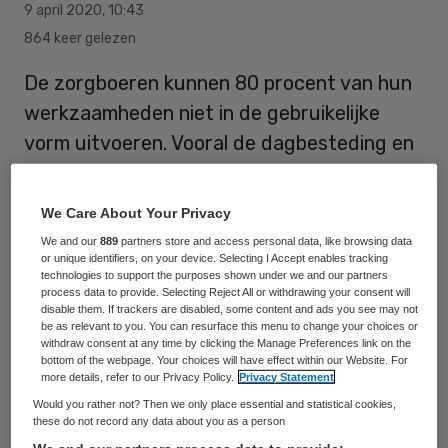
9 april 2020
,
10:43
864 keer gelezen
De zorgboeren kunnen 80 procent van hun
werkzaamheden niet in de gebruikelijke
vorm uitvoeren. Vooral de dagbesteding en
logeeropvang is door de maatregelen tegen
de coronacrisis in het gedrang gekomen.
We Care About Your Privacy
We and our
889
partners store and access personal data, like browsing data
or unique identifiers, on your device. Selecting I Accept enables tracking
“Het is heel heftig voor de deelnemers,
technologies to support the purposes shown under we and our partners
process data to provide. Selecting Reject All or withdrawing your consent will
mantelzorgers én de zorgboeren. Mensen
disable them. If trackers are disabled, some content and ads you see may not
be as relevant to you. You can resurface this menu to change your choices or
die graag zorgen, kunnen nu soms maar
withdraw consent at any time by clicking the Manage Preferences link on the
weinig doen. Gelukkig verzinnen ze wel van
bottom of the webpage. Your choices will have effect within our Website. For
more details, refer to our Privacy Policy.
Privacy Statement
alles”, aldus Maarten Fischer, de directeur
Would you rather not? Then we only place essential and statistical cookies,
van de Federatie Landbouw en Zorg.
these do not record any data about you as a person