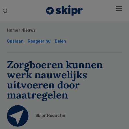
Search
this
Secondary
website
Sidebar
Home
›
Nieuws
Opslaan
Reageer nu
Delen
Zorgboeren kunnen
werk nauwelijks
uitvoeren door
maatregelen
Skipr Redactie