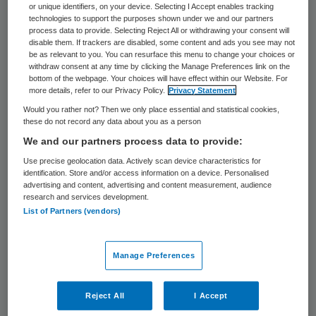
Naast de systeem- en stelselwijzingen
or unique identifiers, on your device. Selecting I Accept enables tracking
technologies to support the purposes shown under we and our partners
stipte Weggeman nog ettelijke andere
process data to provide. Selecting Reject All or withdrawing your consent will
disable them. If trackers are disabled, some content and ads you see may not
ontwikkelingen die maken dat de
be as relevant to you. You can resurface this menu to change your choices or
withdraw consent at any time by clicking the Manage Preferences link on the
zorgfinancial aan gewicht wint. Zo bestaat
bottom of the webpage. Your choices will have effect within our Website. For
de top van zorgorganisaties steeds meer
more details, refer to our Privacy Policy.
Privacy Statement
Would you rather not? Then we only place essential and statistical cookies,
uit mensen zonder vakinhoudelijke
these do not record any data about you as a person
achtergrond, aldus Weggeman. “Dit stelt
We and our partners process data to provide:
hogere eisen aan de kennis van de mensen
Use precise geolocation data. Actively scan device characteristics for
identification. Store and/or access information on a device. Personalised
die adviseren, zoals hoofden economische
advertising and content, advertising and content measurement, audience
en administratieve diensten”, aldus
research and services development.
List of Partners (vendors)
Weggeman. Wel waarschuwde Weggeman
voor de “dalende halfwaardetijd” van
Manage Preferences
vakkennis . Ook vergroot scherp financieel
advies “de kans op gedonder en conflicten”,
Reject All
I Accept
al was het maar omdat “zorgorganisaties