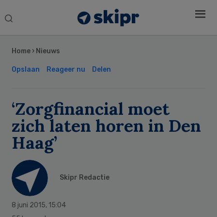
Search
this
Secondary
website
Sidebar
Home
›
Nieuws
Opslaan
Reageer nu
Delen
‘Zorgfinancial moet
zich laten horen in Den
Haag’
Skipr Redactie
8 juni 2015
,
15:04