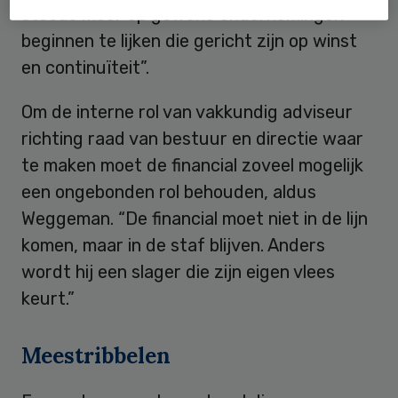
steeds meer op gewone ondernemingen
beginnen te lijken die gericht zijn op winst
en continuïteit”.
Om de interne rol van vakkundig adviseur
richting raad van bestuur en directie waar
te maken moet de financial zoveel mogelijk
een ongebonden rol behouden, aldus
Weggeman. “De financial moet niet in de lijn
komen, maar in de staf blijven. Anders
wordt hij een slager die zijn eigen vlees
keurt.”
Meestribbelen