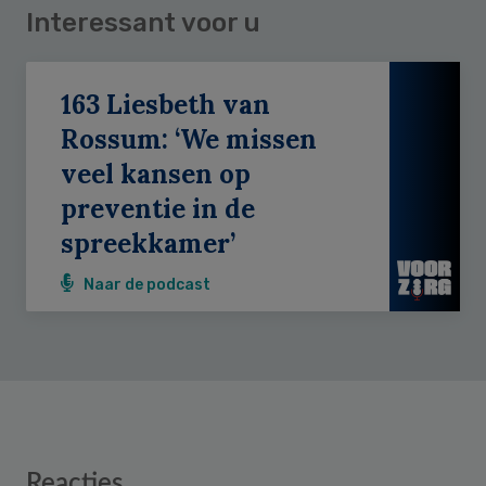
Interessant voor u
163 Liesbeth van
Rossum: ‘We missen
veel kansen op
preventie in de
spreekkamer’
Naar de podcast
Reader
Reacties