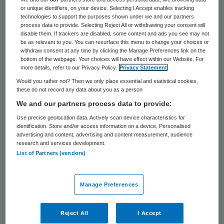
16 oktober 2025
,
16:21
or unique identifiers, on your device. Selecting I Accept enables tracking
technologies to support the purposes shown under we and our partners
1175 keer gelezen
process data to provide. Selecting Reject All or withdrawing your consent will
disable them. If trackers are disabled, some content and ads you see may not
Johan Oostinga is per 20 oktober 2025
be as relevant to you. You can resurface this menu to change your choices or
withdraw consent at any time by clicking the Manage Preferences link on the
benoemd als nieuwe bestuurder van
bottom of the webpage. Your choices will have effect within our Website. For
more details, refer to our Privacy Policy.
Privacy Statement
ouderenzorgaanbieder Zorggroep
Would you rather not? Then we only place essential and statistical cookies,
Groningen.
these do not record any data about you as a person
We and our partners process data to provide:
Use precise geolocation data. Actively scan device characteristics for
Johan Oostinga volgt Marcel van Woensel
identification. Store and/or access information on a device. Personalised
op, die sinds eind 2024 als interim
advertising and content, advertising and content measurement, audience
research and services development.
bestuurder aan Zorggroep Groningen
List of Partners (vendors)
verbonden was.
Manage Preferences
“Johan Oostinga kent de provincie
Groningen en het zorgveld goed en neemt
Reject All
I Accept
die ervaring mee in zijn nieuwe functie bij