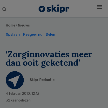
Search
this
Secondary
website
Sidebar
Home
›
Nieuws
Opslaan
Reageer nu
Delen
‘Zorginnovaties meer
dan ooit geketend’
Skipr Redactie
4 februari 2010
,
12:12
32 keer gelezen