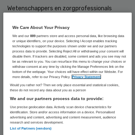
Wetenschappers en zorgprofessionals
geven hun visie op de rol en mogelijkheden
voor innovatie in de patiëntenzorg tijdens
We Care About Your Privacy
het Clingendael symposium op 10 februari.
We and our
889
partners store and access personal data, like browsing data
or unique identifiers, on your device. Selecting I Accept enables tracking
Het European Health Forum organiseert dit
technologies to support the purposes shown under we and our partners
process data to provide. Selecting Reject All or withdrawing your consent will
voor de tiende keer.
disable them. If trackers are disabled, some content and ads you see may not
be as relevant to you. You can resurface this menu to change your choices or
withdraw consent at any time by clicking the Manage Preferences link on the
Symposium live volgen via webtv
bottom of the webpage. Your choices will have effect within our Website. For
more details, refer to our Privacy Policy.
Privacy Statement
Would you rather not? Then we only place essential and statistical cookies,
De sprekers gaan onder meer in op de vraag
these do not record any data about you as a person
hoe zorgbestuurders en zorgprofessionals
We and our partners process data to provide:
ruimte creëren voor
geavanceerde zorg
Use precise geolocation data. Actively scan device characteristics for
identification. Store and/or access information on a device. Personalised
aan patiënten. Met welke obstakels worden
advertising and content, advertising and content measurement, audience
research and services development.
bestuurders en zorgprofessionals
List of Partners (vendors)
geconfronteerd door de financiële crisis,