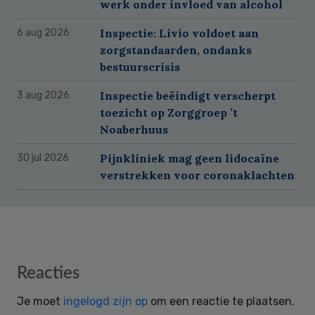
werk onder invloed van alcohol
Inspectie: Livio voldoet aan
6 aug 2026
zorgstandaarden, ondanks
bestuurscrisis
Inspectie beëindigt verscherpt
3 aug 2026
toezicht op Zorggroep ’t
Noaberhuus
Pijnkliniek mag geen lidocaïne
30 jul 2026
verstrekken voor coronaklachten
Reader
Reacties
Interactions
Je moet
ingelogd zijn op
om een reactie te plaatsen.