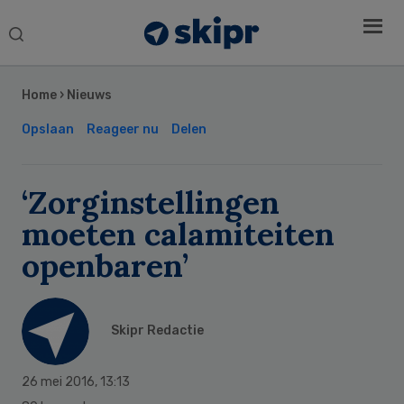
Search
this
Secondary
website
Sidebar
Home
›
Nieuws
Opslaan
Reageer nu
Delen
‘Zorginstellingen
moeten calamiteiten
openbaren’
Skipr Redactie
26 mei 2016
,
13:13