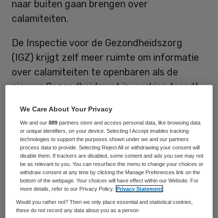
naar buiten gaan brengen over
calamiteiten.
De Inspectie voor de Gezondheidszorg
(IGZ) krijgt zelf meer ruimte om informatie
over calamiteiten te openbaren als de
nieuwe Gezondheidswet in werking treedt.
Van Diemen juicht dit toe: “Openheid helpt
We Care About Your Privacy
de sector om te leren van fouten en zo de
We and our
889
partners store and access personal data, like browsing data
kwaliteit van zorg te verbeteren”.
or unique identifiers, on your device. Selecting I Accept enables tracking
technologies to support the purposes shown under we and our partners
process data to provide. Selecting Reject All or withdrawing your consent will
Ronnie van Diemen prijst de twaalf
disable them. If trackers are disabled, some content and ads you see may not
be as relevant to you. You can resurface this menu to change your choices or
ziekenhuizen die samenwerken in het
withdraw consent at any time by clicking the Manage Preferences link on the
bottom of the webpage. Your choices will have effect within our Website. For
project OPEN. Zij vormen sinds het voorjaar
more details, refer to our Privacy Policy.
Privacy Statement
van 2015 samen een leernetwerk. De
Would you rather not? Then we only place essential and statistical cookies,
betrokken ziekenhuizen hebben elkaar en
these do not record any data about you as a person