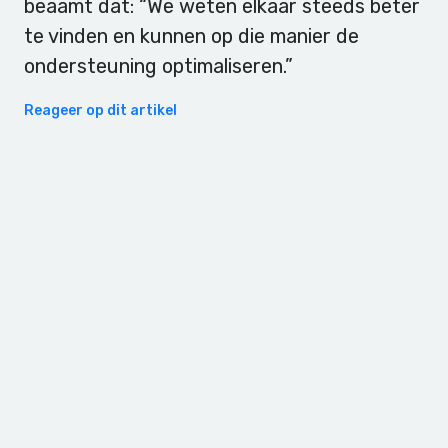
beaamt dat: “We weten elkaar steeds beter
te vinden en kunnen op die manier de
ondersteuning optimaliseren.”
Reageer op dit artikel
Primary
Sidebar