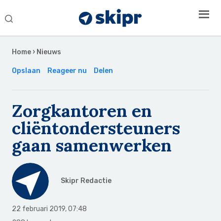
Search
this
Secondary
website
Sidebar
Home
›
Nieuws
Opslaan
Reageer nu
Delen
Zorgkantoren en
cliëntondersteuners
gaan samenwerken
Skipr Redactie
22 februari 2019
,
07:48