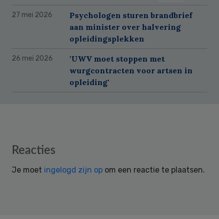
Psychologen sturen brandbrief
27 mei 2026
aan minister over halvering
opleidingsplekken
'UWV moet stoppen met
26 mei 2026
wurgcontracten voor artsen in
opleiding'
Reader
Reacties
Interactions
Je moet
ingelogd zijn op
om een reactie te plaatsen.