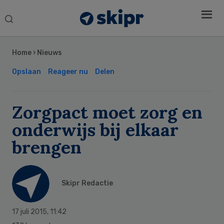
Search
this
Secondary
website
Sidebar
Home
›
Nieuws
Opslaan
Reageer nu
Delen
Zorgpact moet zorg en
onderwijs bij elkaar
brengen
Skipr Redactie
17 juli 2015
,
11:42