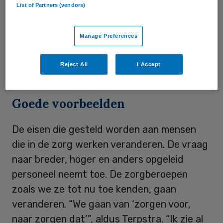
List of Partners (vendors)
centraal, aldus Terpstra. Dit vraagt om een
nieuwe visie op het onderwijs van huidig en
Manage Preferences
toekomstig zorgpersoneel. Samenwerking
tussen overheid, zorg-, welzijns- en
Reject All
I Accept
onderwijsinstellingen is hierbij cruciaal.
Goede voorbeelden
De eisen die gesteld worden aan mensen
die in de zorg werken veranderen. De vraag
naar breder, hoger en anders opgeleid
personeel neemt toe. De zorgberoepen
zoals we ze tot nu toe kenden, gaan
veranderen. “We gaan van ‘zorgen voor,
naar zorgen dat’”, aldus Terpstra. “Ik zie al