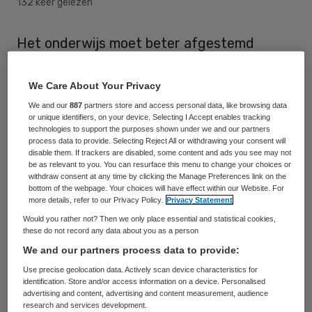
132 keer gelezen
Het onderwijs moet beter afgestemd
worden op de huidige en toekomstige
ontwikkelingen in de zorg. Om dit te
We Care About Your Privacy
bespoedigen hebben de bewindspersonen
We and our
887
partners store and access personal data, like browsing data
or unique identifiers, on your device. Selecting I Accept enables tracking
van VWS en de minister van OCW het
technologies to support the purposes shown under we and our partners
process data to provide. Selecting Reject All or withdrawing your consent will
initiatief genomen voor een zogeheten
disable them. If trackers are disabled, some content and ads you see may not
be as relevant to you. You can resurface this menu to change your choices or
Zorgpact.
withdraw consent at any time by clicking the Manage Preferences link on the
bottom of the webpage. Your choices will have effect within our Website. For
Als eerst stap heeft aanjager Doekle
more details, refer to our Privacy Policy.
Privacy Statement
Would you rather not? Then we only place essential and statistical cookies,
Terpstra een pamflet gestuurd aan ruim
these do not record any data about you as a person
drieduizend bestuurders in onderwijs, zorg
We and our partners process data to provide:
en overheid. De zorg wordt complexer, de
Use precise geolocation data. Actively scan device characteristics for
identification. Store and/or access information on a device. Personalised
rol van technologie wordt veel groter en de
advertising and content, advertising and content measurement, audience
regie van de patiënt staat steeds meer
research and services development.