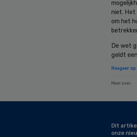
mogelijk
niet. He
om het hu
betrekke
De wet ge
geldt ee
Reageer op d
Meer over:
Secondary
Sidebar
Dit artike
onze nie