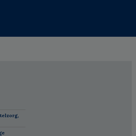
telzorg,
ge