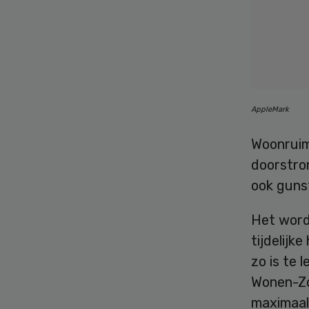
AppleMark
Woonruimt
doorstrom
ook guns
Het word
tijdelijk
zo is te
Wonen-Zo
maximaal 