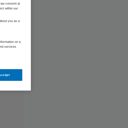
raw consent at
ect within our
 about you as a
information on a
and services
Accept