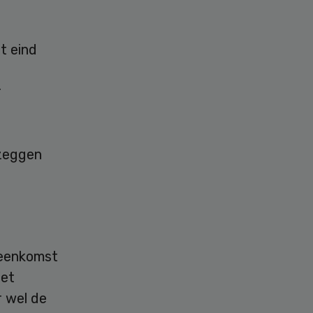
t eind
r
 zeggen
reenkomst
het
r wel de