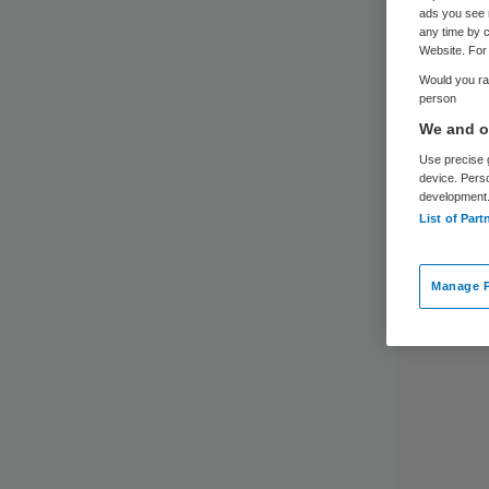
ads you see 
any time by c
Website. For 
Would you rat
person
We and ou
Use precise g
device. Pers
development
List of Part
Manage P