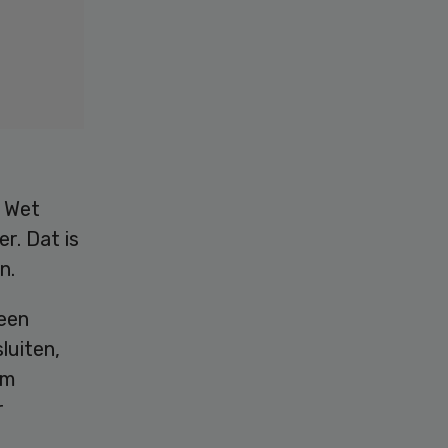
e Wet
r. Dat is
n.
een
luiten,
um
r