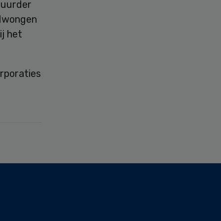
huurder
edwongen
j het
rporaties