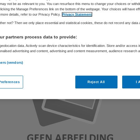
may not be as relevant to you. You can resurface this menu to change your choices or withd
licking the Manage Preferences link on the bottom of the webpage. Your choices will have eff
more details, refer to our Privacy Policy.
Privacy Statement
Skipr Redactie
31 mei 2016
,
09:27
41 keer gelezen
her not? Then we only place essential and statistical cookies, these do not record any data
r partners process data to provide:
eolocation data. Actively scan device characteristics for identification. Store and/or access 
onalised advertising and content, advertising and content measurement, audience research 
.
ners (vendors)
references
Reject All
I 