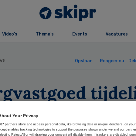
Video’s
Thema’s
Events
Vacatures
ws
Opslaan
Reageer nu
Del
gvastgoed tijdel
rhuren wordt
About Your Privacy
kkelijker
887
partners store and access personal data, like browsing data or unique identifiers, on your
Accept enables tracking technologies to support the purposes shown under we and our partne
electing Reject All or withdrawing your consent will disable them. If trackers are disabled, so