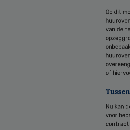
Op dit mo
huurover
van de t
opzeggro
onbepaalde
huurover
overeeng
of hierv
Tussen
Nu kan d
voor bepa
contract