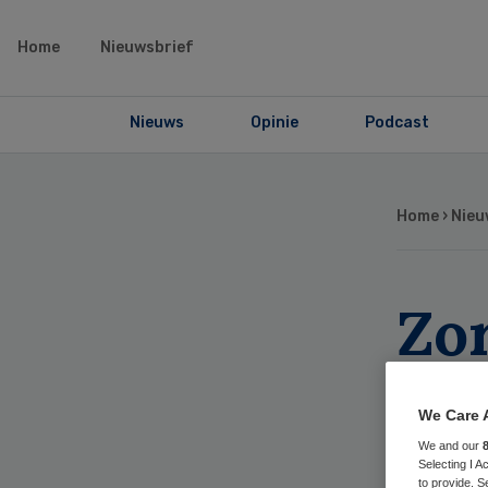
Home
Nieuwsbrief
Nieuws
Opinie
Podcast
Home
›
Nieu
Zor
ve
We Care 
ma
We and our
Selecting I 
to provide. S