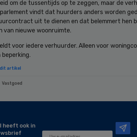
heid om de tussentijds op te zeggen, maar de ver
t parlement vindt dat huurders anders worden g
urcontract uit te dienen en dat belemmert hen bi
n van nieuwe woonruimte.
ldt voor iedere verhuurder. Alleen voor woningco
n beperking.
it artikel
Vastgoed
l heeft ook in
uwsbrief