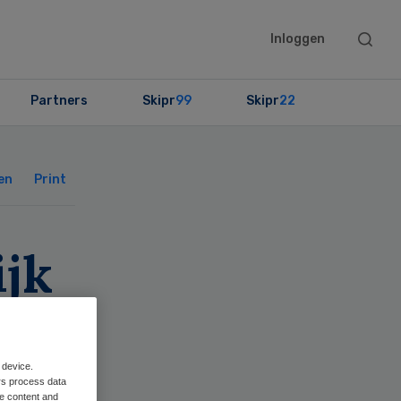
Searc
Inloggen
this
websit
Partners
Skipr
99
Skipr
22
Primary
Sidebar
en
Print
ijk
 device.
rs process data
me content and