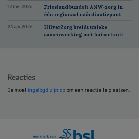
Friesland bundelt ANW-zorg in
12 mei 2026
één regionaal coördinatiepunt
HilverZorg breidt unieke
24 apr 2026
samenwerking met huisarts uit
Reader
Reacties
Interactions
Je moet
ingelogd zijn op
om een reactie te plaatsen.