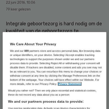
22 juni 2016
,
10:06
79 keer gelezen
Integrale geboortezorg is hard nodig om de
kwaliteit van de geboortezorg te
verbeteren, in het belang van moeder en
We Care About Your Privacy
kind. Dat heeft Zorgverzekeraars
We and our
889
partners store and access personal data, like browsing data
Nederland (ZN) in een brief aan de Tweede
or unique identifiers, on your device. Selecting I Accept enables tracking
Kamer laten weten.
technologies to support the purposes shown under we and our partners
process data to provide. Selecting Reject All or withdrawing your consent will
disable them. If trackers are disabled, some content and ads you see may not
In de integrale geboortezorg werken
be as relevant to you. You can resurface this menu to change your choices or
withdraw consent at any time by clicking the Manage Preferences link on the
verloskundige en gynaecoloog samen.
bottom of the webpage. Your choices will have effect within our Website. For
more details, refer to our Privacy Policy.
Privacy Statement
“Deze samenwerking is hard nodig om de
Would you rather not? Then we only place essential and statistical cookies,
beste zorg voor moeder en kind te
these do not record any data about you as a person
organiseren”, aldus ZN. “Zorgverzekeraars
We and our partners process data to provide:
steunen daarom de invoering van de
Use precise geolocation data. Actively scan device characteristics for