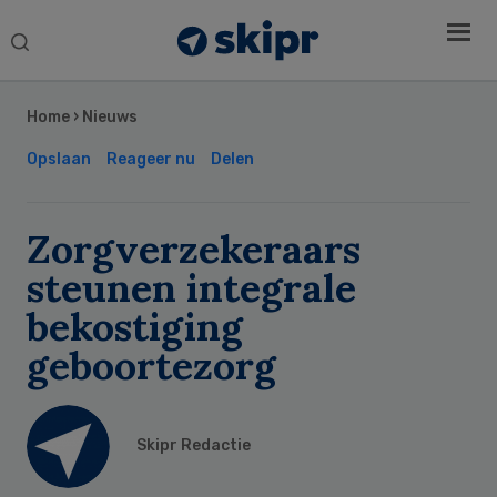
Search
this
Secondary
website
Sidebar
Home
›
Nieuws
Opslaan
Reageer nu
Delen
Zorgverzekeraars
steunen integrale
bekostiging
geboortezorg
Skipr Redactie