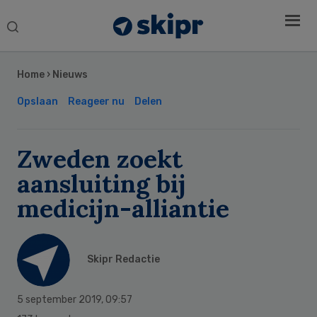
Search
this
Secondary
website
Sidebar
Home
›
Nieuws
Opslaan
Reageer nu
Delen
Zweden zoekt
aansluiting bij
medicijn-alliantie
Skipr Redactie
5 september 2019
,
09:57