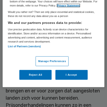
bottom of the webpage. Your choices will have effect within our Website. For
ontwikkelingen op het gebied van zorg en
more details, refer to our Privacy Policy.
Privacy Statement
geneesmiddelen.
Would you rather not? Then we only place essential and statistical cookies,
these do not record any data about you as a person
We and our partners process data to provide:
Impactmeting
Use precise geolocation data. Actively scan device characteristics for
identification. Store and/or access information on a device. Personalised
advertising and content, advertising and content measurement, audience
Minister Bruins is momenteel met meerdere
research and services development.
List of Partners (vendors)
landen in gesprek over toetreding tot het
‘International Horizon Scanning Initiative’
.
Dit nieuwe samenwerkingsverband, dat in
Manage Preferences
oktober officieel van start gaat, moet
Reject All
I Accept
landen een integraal, wil de potentiële
impact van nieuwe geneesmiddelen in kaart
brengen en er voor zorgen dat aangesloten
landen zich voor kunnen bereiden.
Prijsonderhandelingen kunnen zo in een