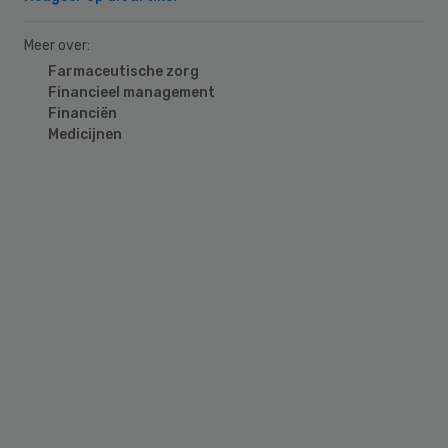
Meer over:
Farmaceutische zorg
Financieel management
Financiën
Medicijnen
Primary
Sidebar