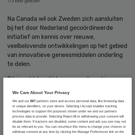
173 keer gelezen
Na Canada wil ook Zweden zich aansluiten
bij het door Nederland gecoördineerde
initiatief om kennis over nieuwe,
veelbelovende ontwikkelingen op het gebied
van innovatieve geneesmiddelen onderling
te delen.
Dit is gebleken tijdens een ontmoeting
tussen minister Bruno Bruins (Medische
We Care About Your Privacy
Zorg) en zijn Zweedse collega’s Lena
We and our
887
partners store and access personal data, like browsing data
Hallengren en Maja Fjaestad (minister en
or unique identifiers, on your device. Selecting I Accept enables tracking
technologies to support the purposes shown under we and our partners
staatssecretaris van Gezondheid en Sociale
process data to provide. Selecting Reject All or withdrawing your consent will
disable them. If trackers are disabled, some content and ads you see may not
Zaken). De drie bewindspersonen spraken
be as relevant to you. You can resurface this menu to change your choices or
op 4 september in Den Haag over recente
withdraw consent at any time by clicking the Manage Preferences link on the