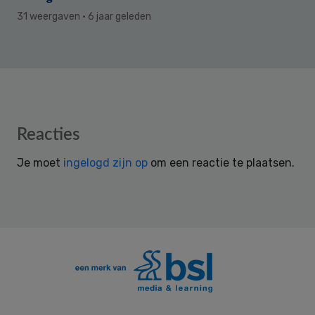
31 weergaven
· 6 jaar geleden
Reader
Reacties
Interactions
Je moet
ingelogd zijn op
om een reactie te plaatsen.