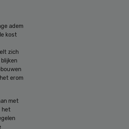
ange adem
le kost
e
lt zich
blijken
 gebouwen
 het erom
aan met
r het
egelen
e