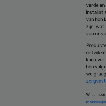
verdelen 
installa
van bbn 
zijn, wat
van uitvo
Producte
ontwikkel
kan over 
bbn volg
we graag
zorgvast
Wilt u meer
m.visser@b