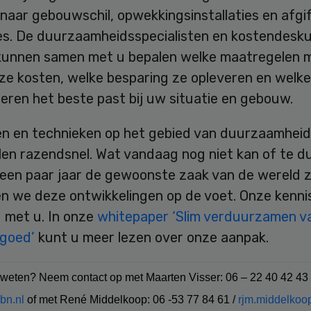
naar gebouwschil, opwekkingsinstallaties en afgi
ties. De duurzaamheidsspecialisten en kostendesk
kunnen samen met u bepalen welke maatregelen m
 ze kosten, welke besparing ze opleveren en welk
eren het beste past bij uw situatie en gebouw.
n en technieken op het gebied van duurzaamheid
en razendsnel. Wat vandaag nog niet kan of te du
een paar jaar de gewoonste zaak van de wereld zij
en we deze ontwikkelingen op de voet. Onze kenni
 met u. In onze
whitepaper ‘Slim verduurzamen v
goed’
kunt u meer lezen over onze aanpak.
 weten? Neem contact op met Maarten Visser: 06 – 22 40 42 43 
bn.nl
of met René Middelkoop: 06 -53 77 84 61 /
rjm.middelkoo