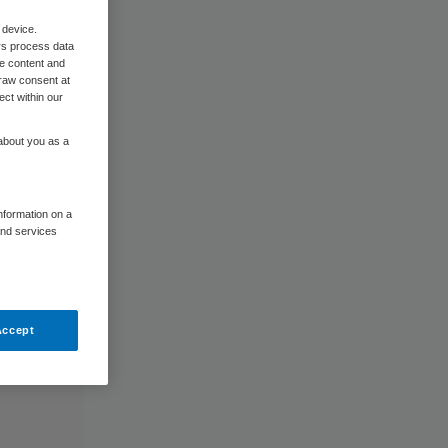
 device.
rs process data
me content and
raw consent at
ect within our
 about you as a
information on a
and services
Accept