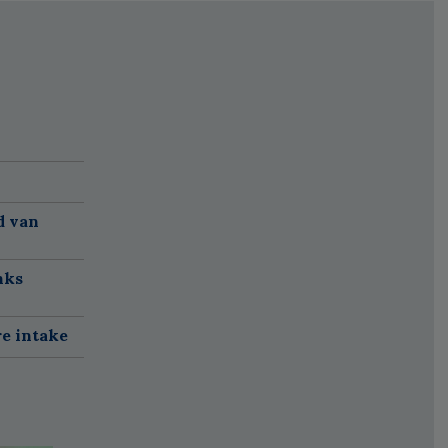
d van
nks
re intake