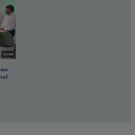
32:08
zame
stof