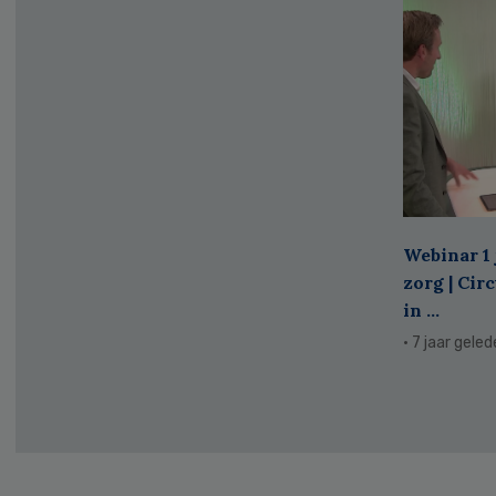
Webinar 1 
zorg | Cir
in ...
· 7 jaar gele