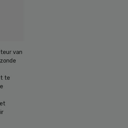
cteur van
ezonde
t te
de
het
ir