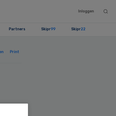
Searc
Inloggen
this
websit
Partners
Skipr
99
Skipr
22
Primary
Sidebar
en
Print
g’