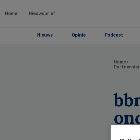
Home
Nieuwsbrief
Nieuws
Opinie
Podcast
Home
›
Partnernie
bb
on
De