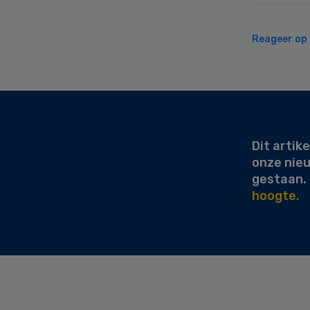
Reageer op d
Secondary
Sidebar
Dit artike
onze nie
gestaan.
hoogte.