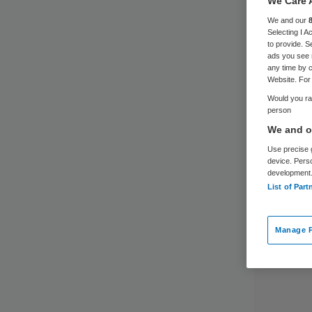
We Care 
We and our
Selecting I 
to provide. S
ads you see 
any time by c
Website. For 
Would you rat
person
We and ou
Use precise g
device. Pers
development
List of Part
Manage P