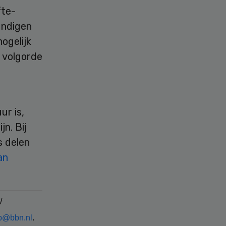
fte-
undigen
ogelijk
e volgorde
ur is,
n. Bij
s delen
an
/
p@bbn.nl
.