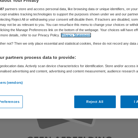
About Your Privacy
887
partners store and access personal data, like browsing data or unique identifiers, on your
Accept enables tracking technologies to support the purposes shown under we and our partne
electing Reject All or withdrawing your consent will disable them. If trackers are disabled, so
Partner
16 mei 2019
,
08:30
56 keer gelezen
may not be as relevant to you. You can resurface this menu to change your choices or withd
licking the Manage Preferences link on the bottom of the webpage. Your choices will have eff
more details, refer to our Privacy Policy.
Privacy Statement
her not? Then we only place essential and statistical cookies, these do not record any data
r partners process data to provide:
eolocation data. Actively scan device characteristics for identification. Store and/or access 
onalised advertising and content, advertising and content measurement, audience research 
.
ners (vendors)
references
Reject All
I 