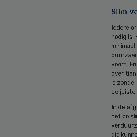
Slim v
Iedere o
nodig is
minimaal 
duurzaam
voort. En
over tien
is zonde.
de juiste
In de af
het zo sl
verduurza
die kunn