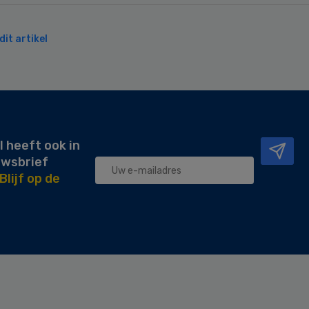
it artikel
l heeft ook in
uwsbrief
Blijf op de