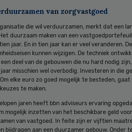
erduurzamen van zorgvastgoed
rganisatie die wil verduurzamen, merkt dat een l
. Het duurzaam maken van een vastgoedportefeuil
tien jaar. En in tien jaar kan er veel veranderen. D
heidseisen kunnen wijzigen. De techniek ontwikke
 een deel van de gebouwen die nu hard nodig zijn, 
 jaar misschien wel overbodig. Investeren in die
 Om elke euro zo goed mogelijk te besteden, gaat
 keuzes te maken.
gelopen jaren heeft bbn adviseurs ervaring opged
im mogelijk inzetten van het beschikbare geld voo
men van vastgoed. In feite zijn er vijftien maatr
en bijdragen aan een duurzamer gebouw. Onder t