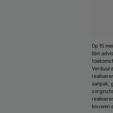
Op 15 me
bbn advi
toekomst
Verduurza
realisere
aanpak, 
zorginste
realisere
bouwen e