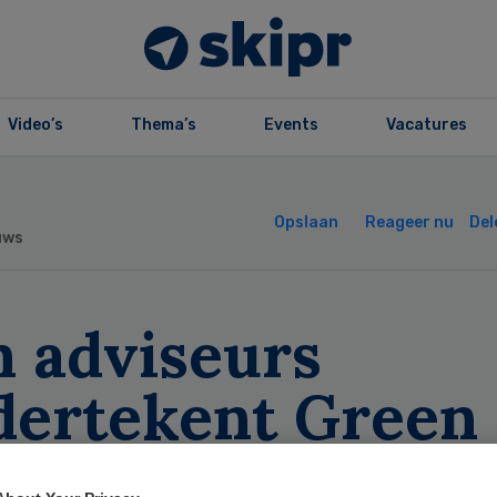
Video’s
Thema’s
Events
Vacatures
Opslaan
Reageer nu
Del
uws
n adviseurs
dertekent Green
al ‘Duurzame zor