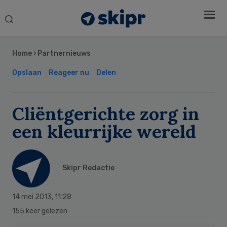
Search
this
Secondary
website
Sidebar
Home
›
Partnernieuws
Opslaan
Reageer nu
Delen
Cliëntgerichte zorg in
een kleurrijke wereld
Skipr Redactie
14 mei 2013
,
11:28
155 keer gelezen