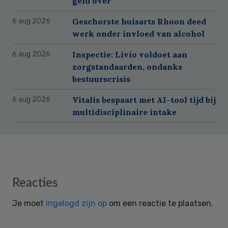
geld over
Geschorste huisarts Rhoon deed
6 aug 2026
werk onder invloed van alcohol
Inspectie: Livio voldoet aan
6 aug 2026
zorgstandaarden, ondanks
bestuurscrisis
Vitalis bespaart met AI-tool tijd bij
6 aug 2026
multidisciplinaire intake
Reader
Reacties
Interactions
Je moet
ingelogd zijn op
om een reactie te plaatsen.