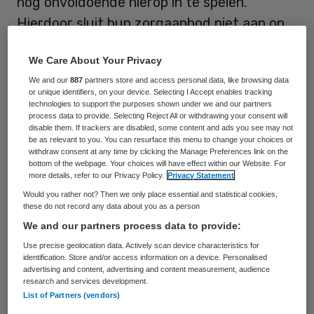
nog onvoldoende hierop in te spelen.
Hierdoor sluit hun zorgaanbod niet aan op
de wensen van menig cliënt. Het gevolg
We Care About Your Privacy
hiervan is dat deze cliënten steeds vaker
We and our
887
partners store and access personal data, like browsing data
een beroep doen op zorgaanbieders die wél
or unique identifiers, on your device. Selecting I Accept enables tracking
volledig aan hun wensen kunnen voldoen.
technologies to support the purposes shown under we and our partners
process data to provide. Selecting Reject All or withdrawing your consent will
disable them. If trackers are disabled, some content and ads you see may not
be as relevant to you. You can resurface this menu to change your choices or
Interactieve WERKconferentie
withdraw consent at any time by clicking the Manage Preferences link on the
bottom of the webpage. Your choices will have effect within our Website. For
more details, refer to our Privacy Policy.
Privacy Statement
Mexit ondersteunt u graag bij
Would you rather not? Then we only place essential and statistical cookies,
cliëntgerichte zorg in een kleurrijke
these do not record any data about you as a person
We and our partners process data to provide:
omgeving. Wat betekenen deze nieuwe
Use precise geolocation data. Actively scan device characteristics for
zorgwensen voor het zorgaanbod? En wat
identification. Store and/or access information on a device. Personalised
betekenen deze wensen voor uw personele
advertising and content, advertising and content measurement, audience
research and services development.
organisatie? Wij helpen u bij het vormgeven
List of Partners (vendors)