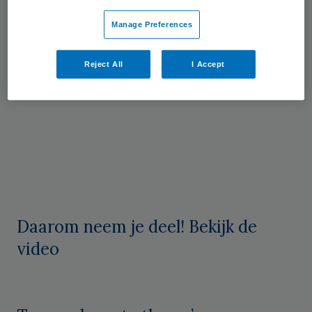
van de juiste aanpak.
Manage Preferences
Kom op 13 juni naar de
WERKconferentie
Cliëntgerichte zorg in een kleurrijke wereld
Reject All
I Accept
in Amsterdam.
Daarom neem je deel! Bekijk de
video