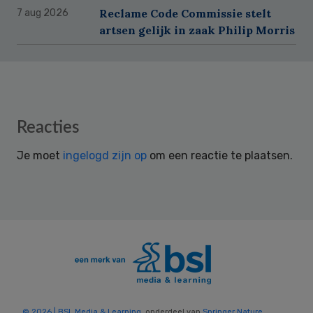
Reclame Code Commissie stelt
7 aug 2026
artsen gelijk in zaak Philip Morris
Reader
Reacties
Interactions
Je moet
ingelogd zijn op
om een reactie te plaatsen.
© 2026 | BSL Media & Learning
, onderdeel van
Springer Nature