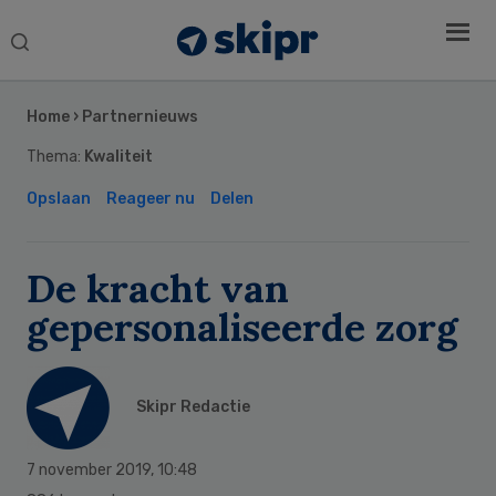
Search
this
Secondary
website
Sidebar
Home
›
Partnernieuws
Thema:
Kwaliteit
Opslaan
Reageer nu
Delen
De kracht van
gepersonaliseerde zorg
Skipr Redactie
7 november 2019
,
10:48