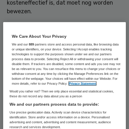
kosteneffectief is, dat moet nog worden
bewezen.
Wie vroeger zei dat een dokter die niet kan
luisteren geen goede dokter is, werd
We Care About Your Privacy
vreemd aangekeken. Een dokter was vooral
We and our
889
partners store and access personal data, like browsing data
or unique identifiers, on your device. Selecting I Accept enables tracking
een kundige dokter, zo was de heersende
technologies to support the purposes shown under we and our partners
opvatting. Dat beeld is inmiddels
process data to provide. Selecting Reject All or withdrawing your consent will
disable them. If trackers are disabled, some content and ads you see may not
achterhaald. Gezondheidszorg is niet meer
be as relevant to you. You can resurface this menu to change your choices or
withdraw consent at any time by clicking the Manage Preferences link on the
slechts een zaak van ‘er komt een patiënt
bottom of the webpage. Your choices will have effect within our Website. For
more details, refer to our Privacy Policy.
Privacy Statement
bij de dokter’. Het draait meer en meer om
Would you rather not? Then we only place essential and statistical cookies,
gezondheid in plaats van de ziekte.
these do not record any data about you as a person
We and our partners process data to provide:
Daarom wordt netwerkzorg steeds meer
Use precise geolocation data. Actively scan device characteristics for
als logische keuze gezien: samenwerking
identification. Store and/or access information on a device. Personalised
advertising and content, advertising and content measurement, audience
over de verschillende sectoren heen om
research and services development.