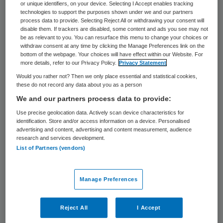
bestuur en management binnen de
or unique identifiers, on your device. Selecting I Accept enables tracking
technologies to support the purposes shown under we and our partners
zorgsector ondersteunen. Van interim-
process data to provide. Selecting Reject All or withdrawing your consent will
management tot opleiding. En van werving
disable them. If trackers are disabled, some content and ads you see may not
be as relevant to you. You can resurface this menu to change your choices or
tot advies. Altijd met kennis van zaken.
withdraw consent at any time by clicking the Manage Preferences link on the
bottom of the webpage. Your choices will have effect within our Website. For
Altijd met oog voor de specifieke eisen die
more details, refer to our Privacy Policy.
Privacy Statement
de zorgsector stelt.
Would you rather not? Then we only place essential and statistical cookies,
these do not record any data about you as a person
We and our partners process data to provide:
Hoe dat gaat? Werkend vanuit brede
Use precise geolocation data. Actively scan device characteristics for
ervaring in de zorg, brengen adviseurs van
identification. Store and/or access information on a device. Personalised
de Veghte samen met de opdrachtgever
advertising and content, advertising and content measurement, audience
research and services development.
verwachtingen en mogelijkheden in kaart. Is
List of Partners (vendors)
duidelijk welk resultaat moet worden
behaald, dan zorgt de Veghte voor de
Manage Preferences
uitvoering of begeleiding. Dat kan dankzij
ons netwerk van gespecialiseerde associés.
Reject All
I Accept
Zo’n 250 interim- en projectmanagers,