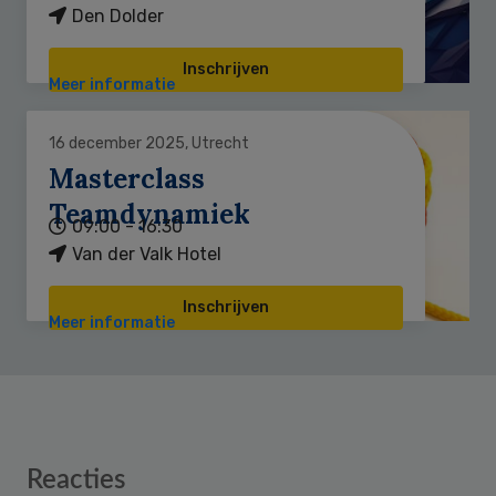
Den Dolder
Inschrijven
Meer informatie
16 december 2025, Utrecht
Masterclass
Teamdynamiek
09:00 - 16:30
Van der Valk Hotel
Inschrijven
Meer informatie
Reader
Reacties