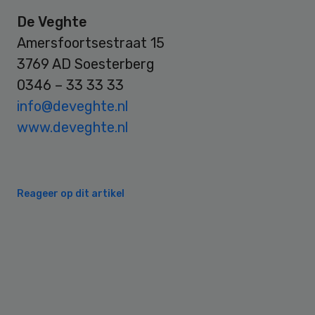
De Veghte
Amersfoortsestraat 15
3769 AD Soesterberg
0346 – 33 33 33
info@deveghte.nl
www.deveghte.nl
Reageer op dit artikel
Primary
Sidebar