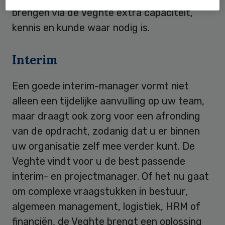
brengen via de Veghte extra capaciteit,
kennis en kunde waar nodig is.
Interim
Een goede interim-manager vormt niet
alleen een tijdelijke aanvulling op uw team,
maar draagt ook zorg voor een afronding
van de opdracht, zodanig dat u er binnen
uw organisatie zelf mee verder kunt. De
Veghte vindt voor u de best passende
interim- en projectmanager. Of het nu gaat
om complexe vraagstukken in bestuur,
algemeen management, logistiek, HRM of
financiën, de Veghte brengt een oplossing