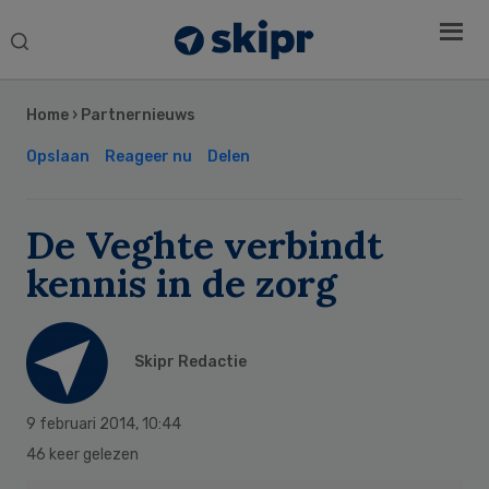
Search
this
Secondary
website
Sidebar
Home
›
Partnernieuws
Opslaan
Reageer nu
Delen
De Veghte verbindt
kennis in de zorg
Skipr Redactie
9 februari 2014
,
10:44
46 keer gelezen