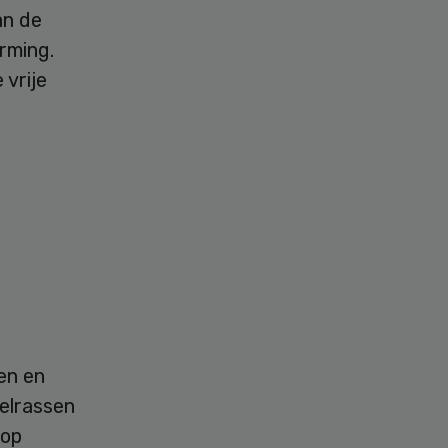
an de
rming.
 vrije
en en
pelrassen
 op