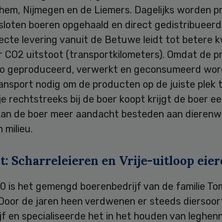
nhem, Nijmegen en de Liemers. Dagelijks worden 
sloten boeren opgehaald en direct gedistribueerd
recte levering vanuit de Betuwe leidt tot betere k
r CO2 uitstoot (transportkilometers). Omdat de 
gio geproduceerd, verwerkt en geconsumeerd word
ansport nodig om de producten op de juiste plek t
e rechtstreeks bij de boer koopt krijgt de boer een
 kan de boer meer aandacht besteden aan dierenwe
 milieu.
: Scharreleieren en Vrije-uitloop eie
0 is het gemengd boerenbedrijf van de familie T
 Door de jaren heen verdwenen er steeds diersoor
jf en specialiseerde het in het houden van leghen