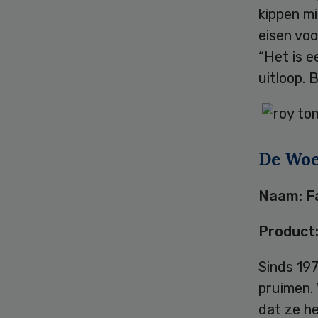
kippen m
eisen voo
“Het is e
uitloop. B
De Woe
Naam: Fa
Product:
Sinds 197
pruimen.
dat ze he