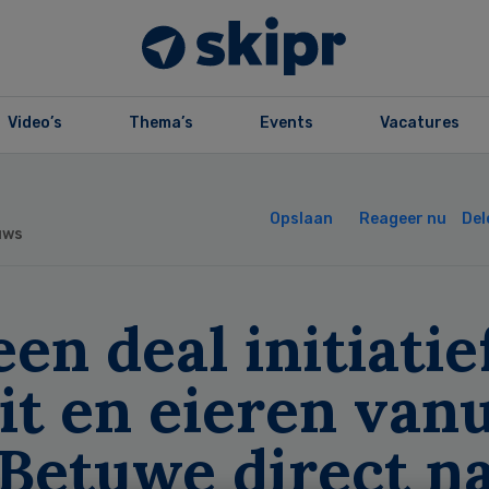
Video’s
Thema’s
Events
Vacatures
Opslaan
Reageer nu
Del
uws
en deal initiatief
it en eieren vanu
 Betuwe direct n