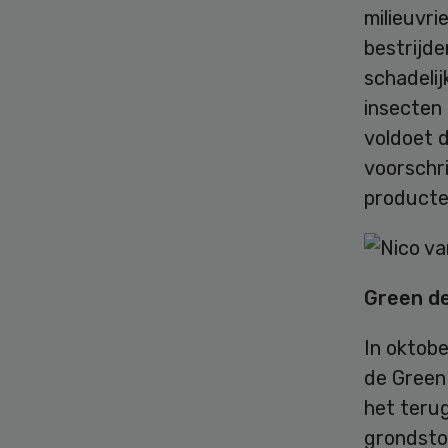
milieuvri
bestrijde
schadelij
insecten 
voldoet d
voorschr
producten
Green d
In oktob
de Green
het teru
grondstof