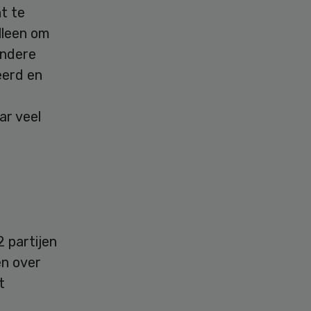
nt te
alleen om
andere
eerd en
ar veel
 partijen
en over
t