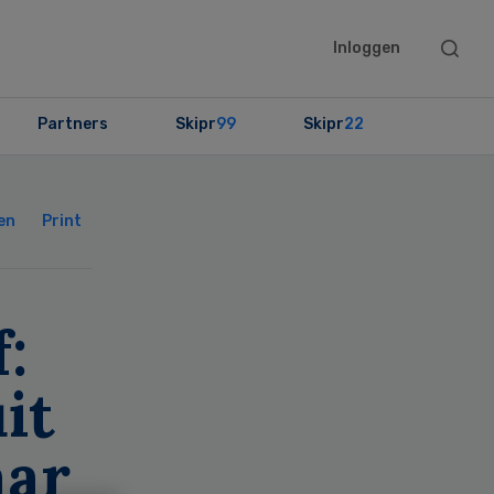
Searc
Inloggen
this
websit
Partners
Skipr
99
Skipr
22
Primary
Sidebar
en
Print
:
it
aar