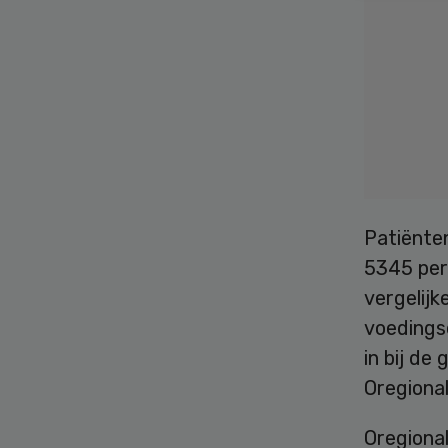
Patiënte
5345 pere
vergelijk
voedings
in bij de
Oregional
Oregional