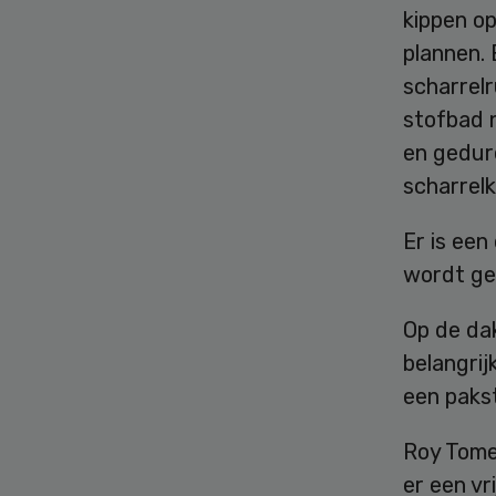
kippen op
plannen. 
scharrel
stofbad 
en gedur
scharrelk
Er is ee
wordt ge
Op de da
belangrij
een paks
Roy Tomes
er een vr