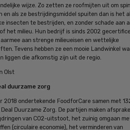
endelijke wijze. Zo zetten ze roofmijten uit om spi
n en als ze bestrijdingsmiddel spuiten dan is het 
ke insecten te bestrijden, en zonder schade aan 
of het milieu. Hun bedrijf is sinds 2002 gecertific
aarmee aan strenge milieueisen en wettelijke
iften. Tevens hebben ze een mooie Landwinkel wa
 liggen die afkomstig zijn uit de regio.
eal duurzame zorg
er 2018 ondertekende FoodforCare samen met 132
 Deal Duurzame Zorg. De partijen maken afsprak
gdringen van CO2-uitstoot, het zuinig omgaan me
fen (circulaire economie), het verminderen van