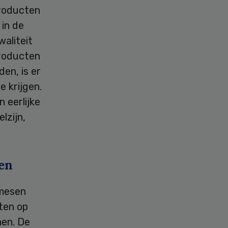
producten
 in de
waliteit
producten
en, is er
e krijgen.
 eerlijke
lzijn,
ren
omesen
ten op
nen. De