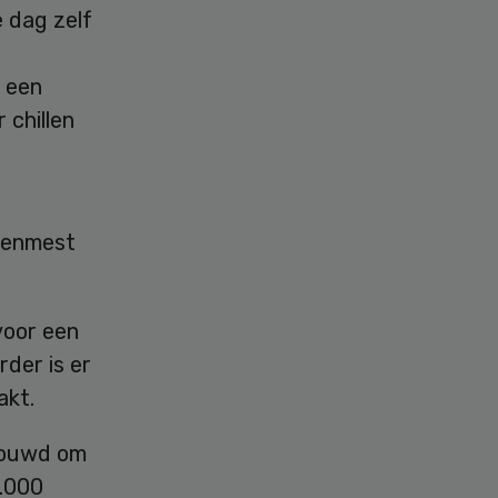
e dag zelf
n een
 chillen
ppenmest
voor een
rder is er
akt.
rbouwd om
0.000