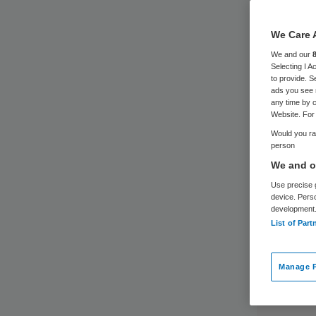
he
We Care 
We and our
Selecting I 
to provide. S
ads you see 
any time by c
Website. For 
Would you rat
person
We and ou
Use precise g
device. Pers
development
List of Part
Manage P