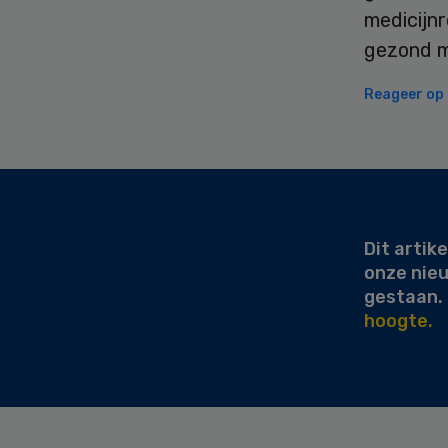
medicijn
gezond m
Reageer op d
Secondary
Sidebar
Dit artike
onze nie
gestaan.
hoogte.