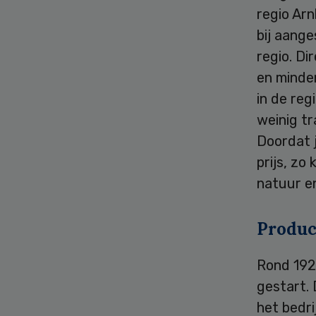
regio Ar
bij aange
regio. Di
en minde
in de re
weinig tr
Doordat j
prijs, zo
natuur en
Product
Rond 192
gestart.
het bedri