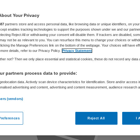
t Radboudumc
About Your Privacy
887
partners store and access personal data, like browsing data or unique identifiers, on your
Accept enables tracking technologies to support the purposes shown under we and our partne
electing Reject All or withdrawing your consent will disable them. If trackers are disabled, so
may not be as relevant to you. You can resurface this menu to change your choices or withd
Partner
8 maart 2019
,
11:54
130 keer gelezen
licking the Manage Preferences link on the bottom of the webpage. Your choices will have eff
more details, refer to our Privacy Policy.
Privacy Statement
her not? Then we only place essential and statistical cookies, these do not record any data
r partners process data to provide:
eolocation data. Actively scan device characteristics for identification. Store and/or access 
onalised advertising and content, advertising and content measurement, audience research 
.
ners (vendors)
references
Reject All
I 