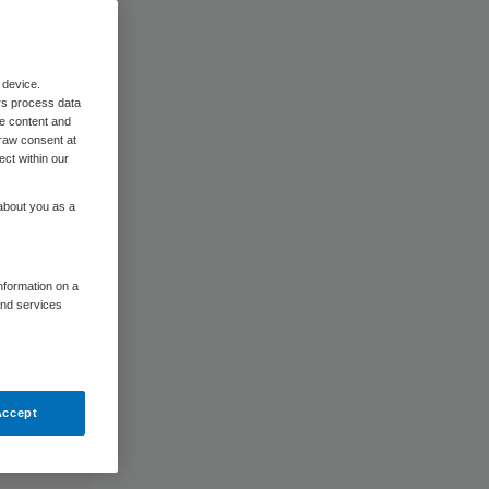
 device.
rs process data
me content and
raw consent at
ect within our
 about you as a
information on a
and services
Accept