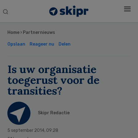
Search
this
Secondary
website
Sidebar
Home
›
Partnernieuws
Opslaan
Reageer nu
Delen
Is uw organisatie
toegerust voor de
transities?
Skipr Redactie
5 september 2014
,
09:28