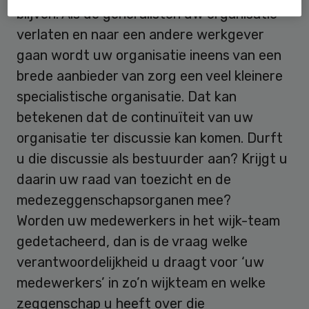
blijven. Als de generalisten uw organisatie
verlaten en naar een andere werkgever
gaan wordt uw organisatie ineens van een
brede aanbieder van zorg een veel kleinere
specialistische organisatie. Dat kan
betekenen dat de continuïteit van uw
organisatie ter discussie kan komen. Durft
u die discussie als bestuurder aan? Krijgt u
daarin uw raad van toezicht en de
medezeggenschapsorganen mee?
Worden uw medewerkers in het wijk-team
gedetacheerd, dan is de vraag welke
verantwoordelijkheid u draagt voor ‘uw
medewerkers’ in zo’n wijkteam en welke
zeggenschap u heeft over die