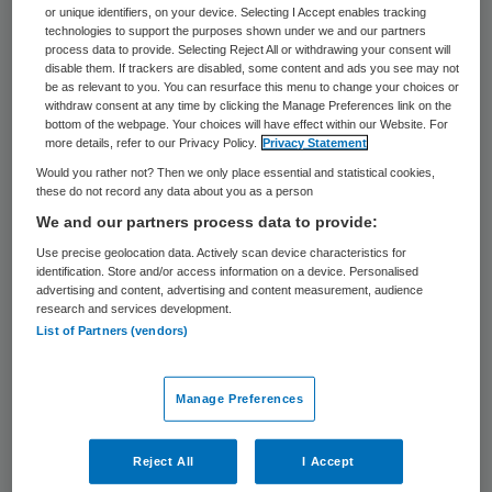
uitdagingen voor bestuurders,
or unique identifiers, on your device. Selecting I Accept enables tracking
technologies to support the purposes shown under we and our partners
toezichthouders en professionals.
process data to provide. Selecting Reject All or withdrawing your consent will
disable them. If trackers are disabled, some content and ads you see may not
be as relevant to you. You can resurface this menu to change your choices or
Deze transities leiden tot
withdraw consent at any time by clicking the Manage Preferences link on the
interessante strategische, tactische en
bottom of the webpage. Your choices will have effect within our Website. For
more details, refer to our Privacy Policy.
Privacy Statement
operationele uitdagingen voor bestuurders,
Would you rather not? Then we only place essential and statistical cookies,
professionals en toezichthouders van
these do not record any data about you as a person
We and our partners process data to provide:
organisaties die zorg en welzijn aanbieden
Use precise geolocation data. Actively scan device characteristics for
in het sociale domein. Aan de hand van de
identification. Store and/or access information on a device. Personalised
zeven werkvelden uit de diabolo in de figuur
advertising and content, advertising and content measurement, audience
research and services development.
beschrijven we hier enkele uitdagingen.
List of Partners (vendors)
Operationele processen veranderen
Manage Preferences
ingrijpend, doordat de generalisten uit uw
organisatie naar de sociale wijkteams gaan,
Reject All
I Accept
terwijl de specialisten in uw organisatie