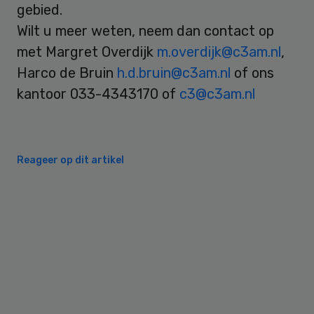
gebied.
Wilt u meer weten, neem dan contact op
met Margret Overdijk
m.overdijk@c3am.nl
,
Harco de Bruin
h.d.bruin@c3am.nl
of ons
kantoor 033-4343170 of
c3@c3am.nl
Reageer op dit artikel
Primary
Sidebar