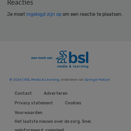
Reader
Reacties
Interactions
Je moet
ingelogd zijn op
om een reactie te plaatsen.
© 2026 | BSL Media & Learning
, onderdeel van
Springer Nature
Contact
Adverteren
Privacy statement
Cookies
Voorwaarden
Het laatste nieuws over de zorg. Snel,
geïnformeerd, compleet