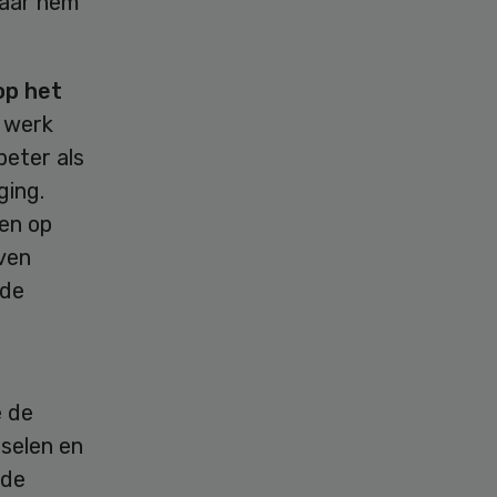
waar hem
op het
e werk
beter als
ging.
ren op
ven
 de
e de
selen en
 de