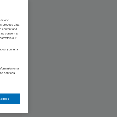
 device.
rs process data
me content and
raw consent at
ect within our
 about you as a
information on a
and services
Accept