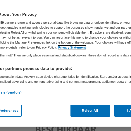
Skipr Redactie
29 november 2016
,
15:21
28 keer gelezen
About Your Privacy
889
partners store and access personal data, like browsing data or unique identifiers, on your
Accept enables tracking technologies to support the purposes shown under we and our partne
electing Reject All or withdrawing your consent will disable them. If trackers are disabled, so
may not be as relevant to you. You can resurface this menu to change your choices or withd
licking the Manage Preferences link on the bottom of the webpage. Your choices will have eff
more details, refer to our Privacy Policy.
Privacy Statement
her not? Then we only place essential and statistical cookies, these do not record any data
r partners process data to provide:
eolocation data. Actively scan device characteristics for identification. Store and/or access 
onalised advertising and content, advertising and content measurement, audience research 
.
ners (vendors)
references
Reject All
I 