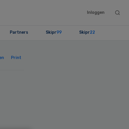
Searc
Inloggen
this
websit
Partners
Skipr
99
Skipr
22
Primary
Sidebar
en
Print