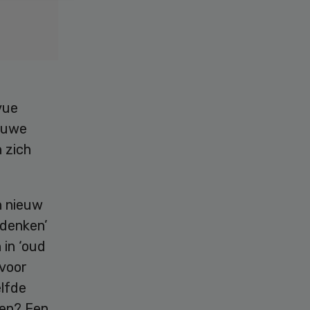
vue
euwe
 zich
n nieuw
 denken’
 in ‘oud
 voor
elfde
en? Een