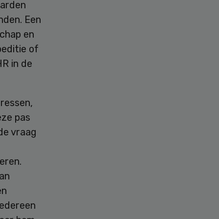
aarden
nden. Een
schap en
editie of
HR in de
gressen,
eze pas
 de vraag
eren.
van
en
iedereen