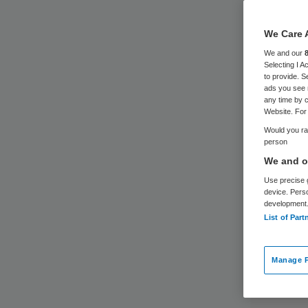
We Care 
We and our
Selecting I 
to provide. S
ads you see 
any time by c
Website. For 
Would you rat
person
We and ou
Use precise g
device. Pers
development
List of Part
Manage P