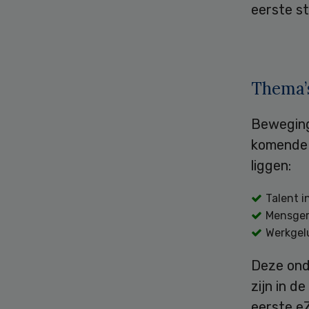
eerste st
Thema’
Beweging
komende 
liggen:
Talent i
Mensger
Werkgel
Deze ond
zijn in 
eerste eZ