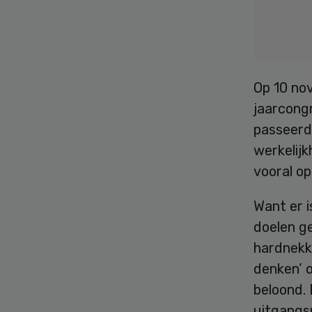
Op 10 no
jaarcong
passeerd
werkelijk
vooral op
Want er 
doelen g
hardnekki
denken’ o
beloond. 
uitgangs