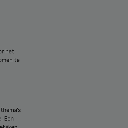
or het
komen te
 thema’s
e. Een
ekijken.