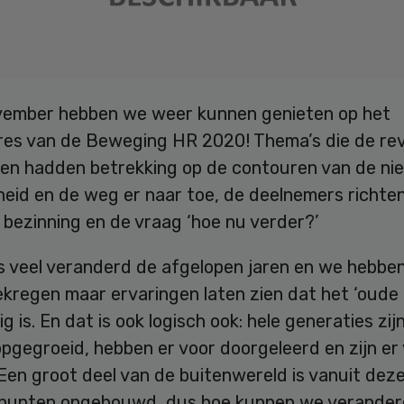
vember hebben we weer kunnen genieten op het
res van de Beweging HR 2020! Thema’s die de re
en hadden betrekking op de contouren van de ni
heid en de weg er naar toe, de deelnemers richten
 bezinning en de vraag ‘hoe nu verder?’
is veel veranderd de afgelopen jaren en we hebbe
ekregen maar ervaringen laten zien dat het ‘oude
g is. En dat is ook logisch ook: hele generaties zijn
pgegroeid, hebben er voor doorgeleerd en zijn er
Een groot deel van de buitenwereld is vanuit dez
punten opgebouwd, dus hoe kunnen we verander