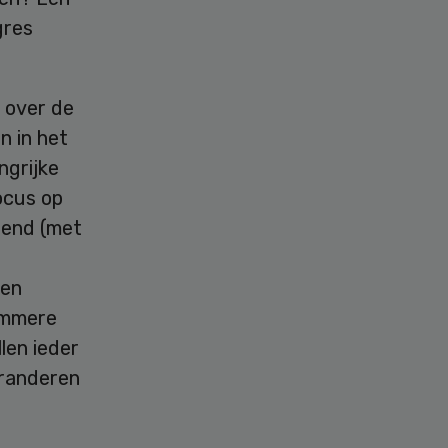
gres
e over de
n in het
ngrijke
ocus op
rend (met
 en
immere
llen ieder
eranderen