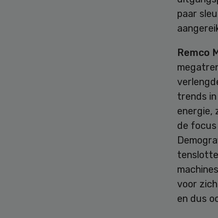
paar sle
aangerei
Remco 
megatren
verlengde
trends i
energie, 
de focus 
Demografi
tenslott
machines 
voor zich
en dus oo