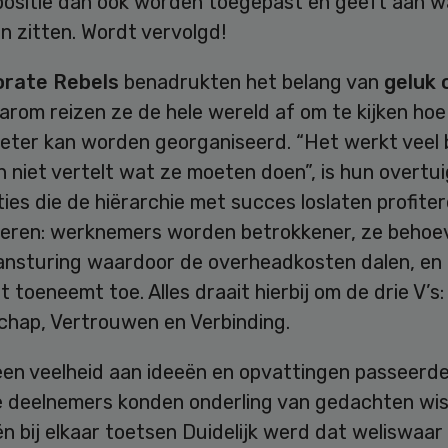
 positie dan ook worden toegepast en geeft aan 
an zitten. Wordt vervolgd!
orate Rebels
benadrukten het belang van
geluk 
arom reizen ze de hele wereld af om te kijken ho
beter kan worden georganiseerd. “Het werkt veel 
 niet vertelt wat ze moeten doen”, is hun overtui
ies die de hiërarchie met succes loslaten profite
ieren: werknemers worden betrokkener, ze behoe
ansturing waardoor de overheadkosten dalen, en
eit toeneemt toe. Alles draait hierbij om de drie V’s:
hap, Vertrouwen en Verbinding.
een veelheid aan ideeën en opvattingen passeerd
e deelnemers konden onderling van gedachten wis
n bij elkaar toetsen Duidelijk werd dat weliswaar