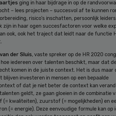
aartjes
ging in haar bijdrage in op de randvoorw
cht – lees projecten – succesvol af te kunnen ro
rbereiding, risico’s inschatten, persoonlijk leider
 zijn in haar ogen succesfactoren voor welke exp
an ook, ook het traject dat leidt naar de functie 
.
van der Sluis
, vaste spreker op de HR 2020 con
 hoe iedereen over talenten beschikt, maar dat d
echt komen in de juiste context. Het is dus maar
t blijven investeren in mensen op een bepaalde
ontext of dat je niet beter de context kan verand
 talenten geldt, ze gaan gloeien in de combinatie 
 (= kwaliteiten), zuurstof (= mogelijkheden) en e
on (= energie). Deze eenvoudige formule kan op 