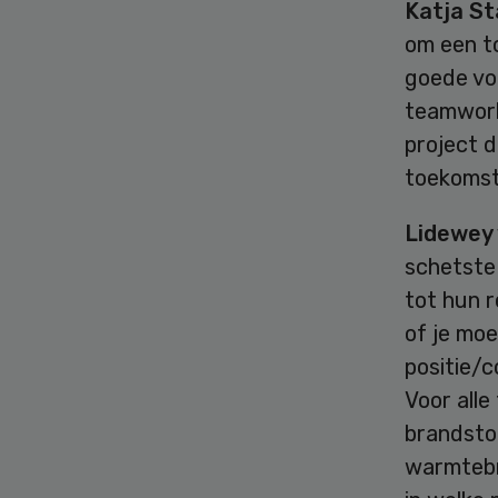
Katja St
om een to
goede voo
teamwork
project d
toekomst
Lidewey
schetste
tot hun r
of je moe
positie/c
Voor alle
brandstof
warmtebr