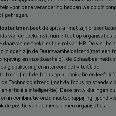
utels voor deze verandering hebben we op dit con
kt gekregen.
Mostertman
beet de spits af met zijn presentati
ds van de toekomst, hun effect op organisaties e
 daarvan de toekomstige rol van HR. De vier bela
n zijn ogen zijn de Duurzaamheidstrend(met een f
zingeving en inzetbaarheid), de Schaalbaarheidst
op globalisering en interconnectiviteit), de
etrend (met de focus op urbanisatie en leeftijd)
e de Technologietrend (met de focus op steeds sl
en articiële intelligentie). Deze ontwikkelingen zu
 en in combinatie onze maatschappij ingrijpend v
k de positie van de mens binnen organisaties.