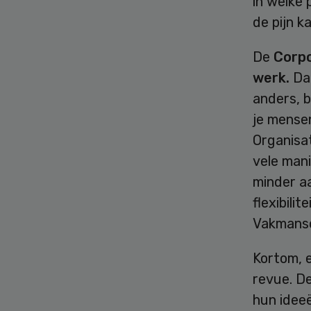
in welke
de pijn k
De
Corp
werk.
Da
anders, 
je mensen
Organisat
vele man
minder a
flexibilit
Vakmansc
Kortom, 
revue. D
hun ideeë