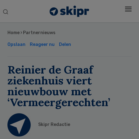
Search
this
Secondary
website
Sidebar
Home
›
Partnernieuws
Opslaan
Reageer nu
Delen
Reinier de Graaf
ziekenhuis viert
nieuwbouw met
‘Vermeergerechten’
Skipr Redactie