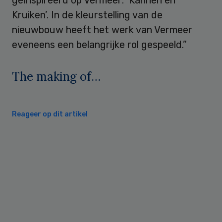
geïnspireerd op Vermeer: ‘Kannen en
Kruiken’. In de kleurstelling van de
nieuwbouw heeft het werk van Vermeer
eveneens een belangrijke rol gespeeld.”
The making of…
Reageer op dit artikel
Primary
Sidebar