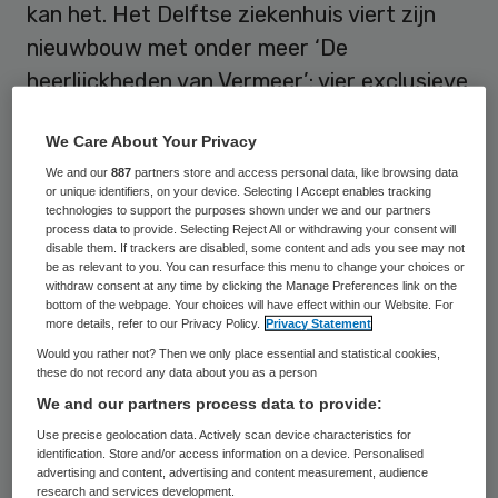
kan het. Het Delftse ziekenhuis viert zijn
nieuwbouw met onder meer ‘De
heerlijckheden van Vermeer’: vier exclusieve
maaltijden, geïnspireerd op beroemde
We Care About Your Privacy
werken van de Delftse schilder Johannes
We and our
887
partners store and access personal data, like browsing data
Vermeer.
or unique identifiers, on your device. Selecting I Accept enables tracking
technologies to support the purposes shown under we and our partners
process data to provide. Selecting Reject All or withdrawing your consent will
Een ziekenhuismaaltijd als een schilderij van
disable them. If trackers are disabled, some content and ads you see may not
een Hollandse meester? Bij Reinier de Graaf
be as relevant to you. You can resurface this menu to change your choices or
withdraw consent at any time by clicking the Manage Preferences link on the
kan het. Het Delftse ziekenhuis viert zijn
bottom of the webpage. Your choices will have effect within our Website. For
more details, refer to our Privacy Policy.
Privacy Statement
nieuwbouw met onder meer
‘De
Would you rather not? Then we only place essential and statistical cookies,
heerlijckheden van Vermeer’
: vier
these do not record any data about you as a person
exclusieve maaltijden, geïnspireerd op
We and our partners process data to provide:
beroemde werken van de Delftse schilder
Use precise geolocation data. Actively scan device characteristics for
identification. Store and/or access information on a device. Personalised
Johannes Vermeer. De culinaire creaties
advertising and content, advertising and content measurement, audience
research and services development.