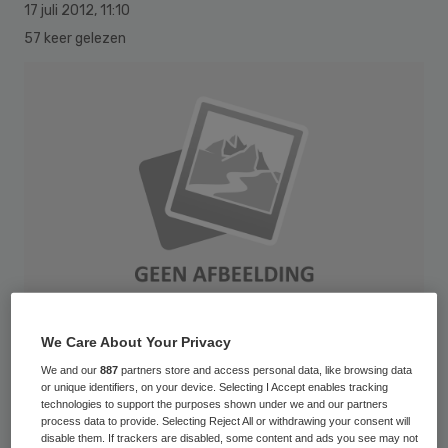
17 juli 2012
,
11:10
57 keer gelezen
We Care About Your Privacy
We and our
887
partners store and access personal data, like browsing data
or unique identifiers, on your device. Selecting I Accept enables tracking
In samenwerking met Skipr organiseert SDB
technologies to support the purposes shown under we and our partners
process data to provide. Selecting Reject All or withdrawing your consent will
Groep op vrijdag 21 september een uniek
disable them. If trackers are disabled, some content and ads you see may not