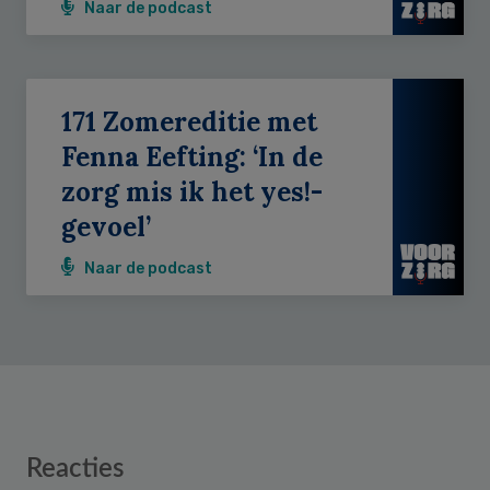
Naar de podcast
171 Zomereditie met
Fenna Eefting: ‘In de
zorg mis ik het yes!-
gevoel’
Naar de podcast
Reader
Reacties