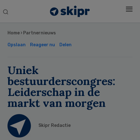
Search
this
Secondary
website
Sidebar
Home
›
Partnernieuws
Opslaan
Reageer nu
Delen
Uniek
bestuurderscongres:
Leiderschap in de
markt van morgen
Skipr Redactie