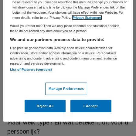
congres over ‘Leiderschap in de markt van
be as relevant to you. You can resurface this menu to change your choices or
withdraw consent at any time by clicking the Manage Preferences link on the
morgen’. Een must voor vooruitstrevende
bottom of the webpage. Your choices will have effect within our Website. For
more details, refer to our Privacy Policy.
Privacy Statement
bestuurders in de zorg.
Would you rather not? Then we only place essential and statistical cookies,
these do not record any data about you as a person
We and our partners process data to provide:
Use precise geolocation data. Actively scan device characteristics for
identification. Store and/or access information on a device. Personalised
advertising and content, advertising and content measurement, audience
research and services development.
Resultaatgericht werken,
List of Partners (vendors)
organisatieveranderingen doorvoeren,
omgaan met de toegenomen (financiële)
Manage Preferences
risico’s, én uw medewerkers blijven
inspireren… De zorgmarkt van morgen
Reject All
I Accept
vraagt om een ander type leiderschap.
Maar welk type? En wat betekent dit voor u
persoonlijk?