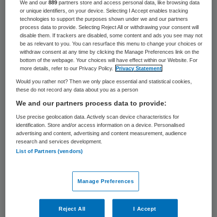
virtual reality en big data. Maar het lijkt me
We and our
889
partners store and access personal data, like browsing data
or unique identifiers, on your device. Selecting I Accept enables tracking
beter om digitale technologie nu vooral in te
technologies to support the purposes shown under we and our partners
process data to provide. Selecting Reject All or withdrawing your consent will
zetten om medewerkers in de zorg beter te
disable them. If trackers are disabled, some content and ads you see may not
be as relevant to you. You can resurface this menu to change your choices or
ondersteunen in hun werk. First things first.
withdraw consent at any time by clicking the Manage Preferences link on the
bottom of the webpage. Your choices will have effect within our Website. For
more details, refer to our Privacy Policy.
Privacy Statement
In die misschien weinig tot de verbeelding
Would you rather not? Then we only place essential and statistical cookies,
sprekende ambitie, vind ik Rutte III aan mijn
these do not record any data about you as a person
zijde. In het nieuwe regeerakkoord is 40
We and our partners process data to provide:
miljoen extra gereserveerd voor
Use precise geolocation data. Actively scan device characteristics for
identification. Store and/or access information on a device. Personalised
innovatieve werkwijzen (e-health) en
advertising and content, advertising and content measurement, audience
digitale ondersteuning om ‘de schaarse
research and services development.
List of Partners (vendors)
capaciteit aan zorgpersoneel optimaal te
benutten’. Verder zijn er in het akkoord,
Manage Preferences
onder het vooral degelijke motto
Vertrouwen in de toekomst
, geen visionaire
Reject All
I Accept
plannen te vinden over robotisering, big