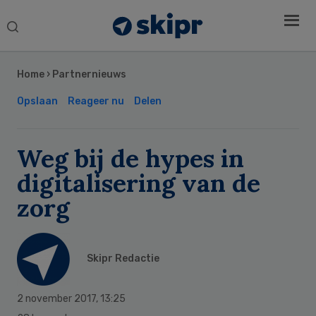
Search
this
Secondary
website
Sidebar
Home
›
Partnernieuws
Opslaan
Reageer nu
Delen
Weg bij de hypes in
digitalisering van de
zorg
Skipr Redactie
2 november 2017
,
13:25