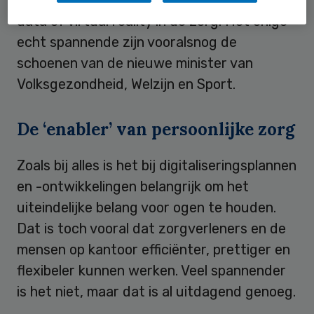
data of virtual reality in de zorg. Het enige
echt spannende zijn vooralsnog de
schoenen van de nieuwe minister van
Volksgezondheid, Welzijn en Sport.
De ‘enabler’ van persoonlijke zorg
Zoals bij alles is het bij digitaliseringsplannen
en -ontwikkelingen belangrijk om het
uiteindelijke belang voor ogen te houden.
Dat is toch vooral dat zorgverleners en de
mensen op kantoor efficiënter, prettiger en
flexibeler kunnen werken. Veel spannender
is het niet, maar dat is al uitdagend genoeg.