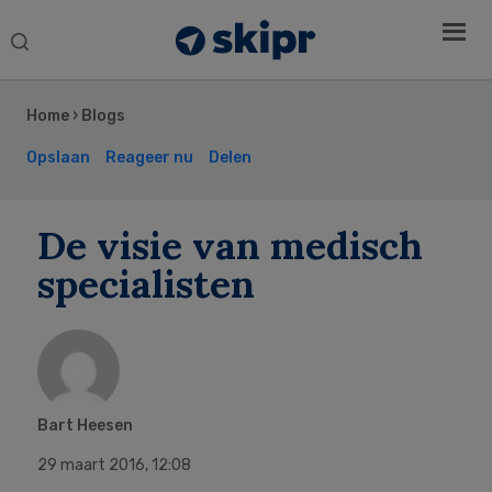
Search
this
Secondary
website
Sidebar
Home
›
Blogs
Opslaan
Reageer nu
Delen
De visie van medisch
specialisten
Bart Heesen
29 maart 2016
,
12:08