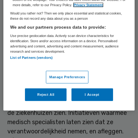
om beeldvorming. Die relatie is niet
more details, refer to our Privacy Policy.
Privacy Statement
makkelijk. Slecht nieuws wordt uitvergroot,
Would you rather not? Then we only place essential and statistical cookies,
these do not record any data about you as a person
en dat kan een verwrongen beeld van de
We and our partners process data to provide:
werkelijkheid geven. Medisch specialisten
Use precise geolocation data. Actively scan device characteristics for
kunnen hierover meepraten. Hoe veel
identification. Store and/or access information on a device. Personalised
advertising and content, advertising and content measurement, audience
mensen ze ook beter maken, er hoeft maar
research and services development.
List of Partners (vendors)
één medische misser te zijn en de kranten
staan er vol van. Dat is nu eenmaal een
Manage Preferences
gegeven.
Deze beeldvorming werpt een schaduw op
Reject All
I Accept
al die goede initiatieven die we elke dag in
de ziekenhuizen zien. Initiatieven waarmee
medisch specialisten laten zien dat ze
verantwoordelijkheid nemen, en afleggen.