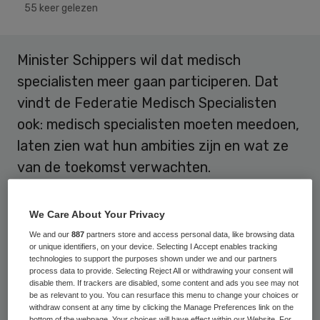
55 keer gelezen
Minister Schippers wil dat medisch
specialisten meer gaan participeren. Dat
vindt de Federatie Medisch Specialisten
ook: medisch specialisten moeten meedoen,
laten zien wat hun ambities zijn en wat ze
van de toekomst verwachten.
“Veel journalisten zeggen dat ik geen visie
We Care About Your Privacy
heb. Ik zie dat niet”, grapte premier Rutte
We and our
887
partners store and access personal data, like browsing data
onlangs tijdens het
Correspondent’s Diner
or unique identifiers, on your device. Selecting I Accept enables tracking
technologies to support the purposes shown under we and our partners
met de pers, andere politici en BN’ers. Hij
process data to provide. Selecting Reject All or withdrawing your consent will
disable them. If trackers are disabled, some content and ads you see may not
weet als geen ander hoe belangrijk de
be as relevant to you. You can resurface this menu to change your choices or
relatie met de media is, vooral als het gaat
withdraw consent at any time by clicking the Manage Preferences link on the
bottom of the webpage. Your choices will have effect within our Website. For