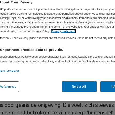
About Your Privacy
889
partners store and access personal data, like browsing data or unique identifiers, on your
Accept enables tracking technologies to support the purposes shown under we and our partne
Bart Visser
7 februari 2019
,
11:58
38 keer gelezen
electing Reject All or withdrawing your consent will disable them. If trackers are disabled, so
may not be as relevant to you. You can resurface this menu to change your choices or withd
licking the Manage Preferences link on the bottom of the webpage. Your choices will have eff
more details, refer to our Privacy Policy.
Privacy Statement
her not? Then we only place essential and statistical cookies, these do not record any data
nhuis)zorg ligt onder een vergrootglas. Veranderi
r partners process data to provide:
anbod, hoe relatief beperkt of logisch ook, leiden
eolocation data. Actively scan device characteristics for identification. Store and/or access 
eer publieke verontwaardiging en verzet.
onalised advertising and content, advertising and content measurement, audience research 
.
sbestuurder, dokters en verzekeraars lijken daar
ners (vendors)
or verrast. Het is toch niet zo gek wat we doen?
references
Reject All
I 
jk gezien zullen de plannen van bestuurders en
ars doorgaan wel goed in elkaar zitten. Kind van
is doorgaans de omgeving. Die voelt zich steevast
meent niet betrokken te zijn en zegt ‘buitenspel’