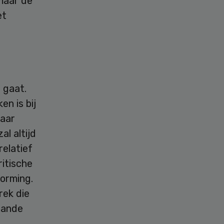
 maar de
et
 gaat.
en is bij
maar
al altijd
relatief
ritische
orming.
rek die
aande