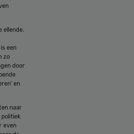
even
e ellende.
 is een
n zo
agen door
doende
eren’ en
ten naar
politiek
er even