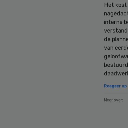
Het kost 
nagedach
interne b
verstandi
de plann
van eerde
geloofwa
bestuurd
daadwerke
Reageer op d
Meer over:
Secondary
Sidebar