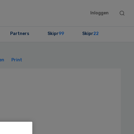
Searc
Inloggen
this
websit
Partners
Skipr
99
Skipr
22
Primary
Sidebar
en
Print