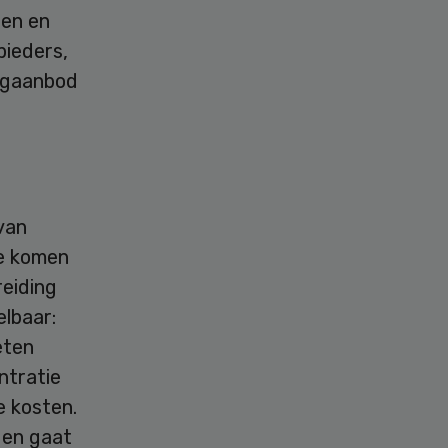
ten en
bieders,
orgaanbod
van
te komen
reiding
elbaar:
eten
ntratie
e kosten.
 en gaat