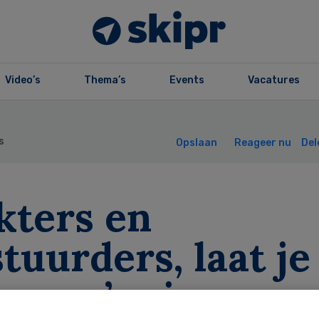
Video’s
Thema’s
Events
Vacatures
s
Opslaan
Reageer nu
Del
kters en
tuurders, laat je
lemma’s zien