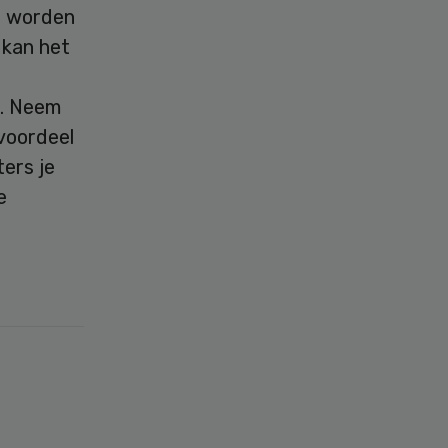
ed worden
 kan het
n. Neem
voordeel
ers je
e