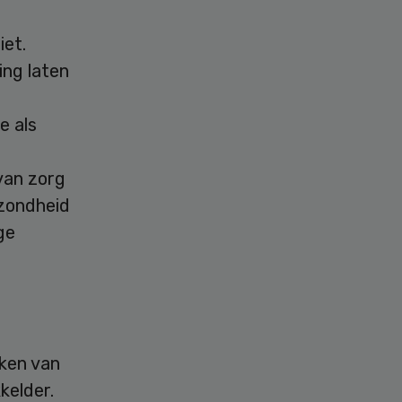
iet.
ing laten
e als
 van zorg
ezondheid
ge
kken van
kelder.