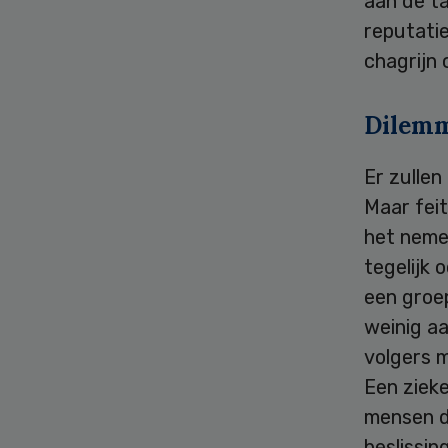
aan de ta
reputatie
chagrijn 
Dilemm
Er zullen
Maar feit
het nemen
tegelijk 
een groep
weinig aa
volgers 
Een zieke
mensen da
beslissin