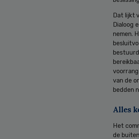
Dat lijkt
Dialoog e
nemen. H
besluitvo
bestuurde
bereikbaa
voorrang 
van de or
bedden ni
Alles k
Het comm
de buiten