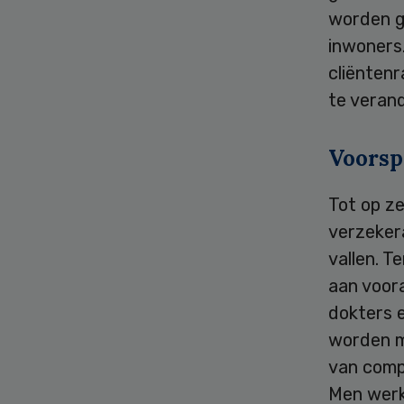
worden g
inwoners
cliëntenr
te verand
Voorsp
Tot op ze
verzekera
vallen. T
aan voora
dokters 
worden m
van compl
Men werk