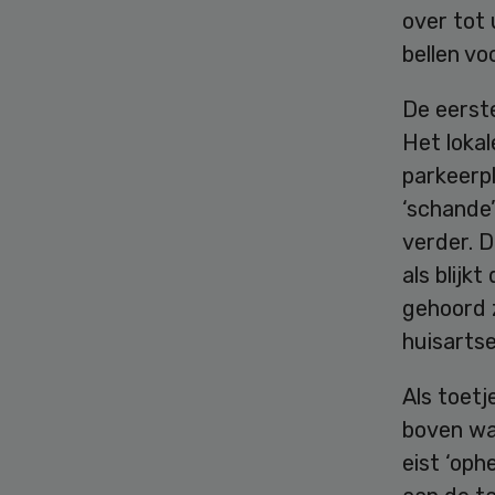
over tot 
bellen vo
De eerste
Het lokal
parkeerpl
‘schande’
verder. 
als blij
gehoord 
huisarts
Als toetj
boven waa
eist ‘oph