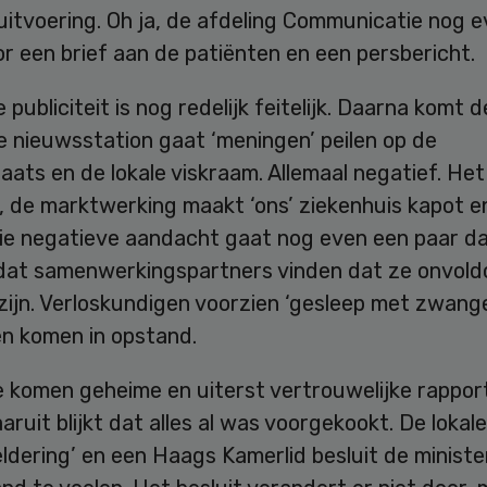
uitvoering. Oh ja, de afdeling Communicatie nog 
or een brief aan de patiënten en een persbericht.
 publiciteit is nog redelijk feitelijk. Daarna komt d
e nieuwsstation gaat ‘meningen’ peilen op de
aats en de lokale viskraam. Allemaal negatief. Het
, de marktwerking maakt ‘ons’ ziekenhuis kapot e
Die negatieve aandacht gaat nog even een paar d
kt dat samenwerkingspartners vinden dat ze onvol
zijn. Verloskundigen voorzien ‘gesleep met zwang
en komen in opstand.
e komen geheime en uiterst vertrouwelijke rappor
ruit blijkt dat alles al was voorgekookt. De lokale 
eldering’ en een Haags Kamerlid besluit de minist