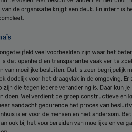
nd te voelen. Het besluit verandert er niet door,
 van de organisatie krijgt een deuk. En intern is h
compleet.
a’s
 ongetwijfeld veel voorbeelden zijn waar het beter
 is dat openheid en transparantie vaak ver te zoek
 van moeilijke besluiten. Dat is zeer begrijpelijk 
ook dodelijk voor het draagvlak in de omgeving. Er z
 zijn die tegen iedere verandering is. Daar kun je 
n doen. Wel verdient de groep constructieve en k
meer aandacht gedurende het proces van besluitv
nhuis is er voor de mensen en niet andersom. Bet
n ook bij het voorbereiden van moeilijke en verg
gen.