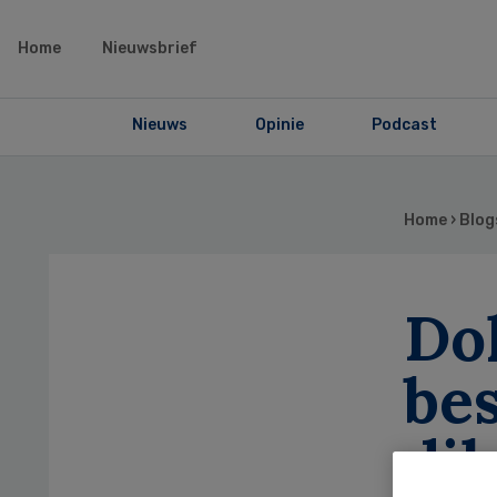
Home
Nieuwsbrief
Nieuws
Opinie
Podcast
Home
›
Blog
Do
bes
di