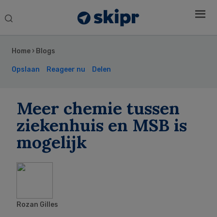
Search
this
Secondary
website
Sidebar
Home
›
Blogs
Opslaan
Reageer nu
Delen
Meer chemie tussen
ziekenhuis en MSB is
mogelijk
Rozan Gilles