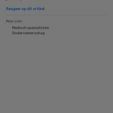
Reageer op dit artikel
Meer over:
Medisch specialisten
Ondernemerschap
Primary
Sidebar