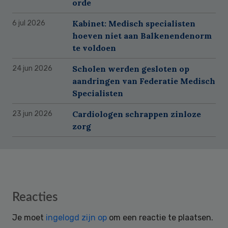
orde
Kabinet: Medisch specialisten
6 jul 2026
hoeven niet aan Balkenendenorm
te voldoen
Scholen werden gesloten op
24 jun 2026
aandringen van Federatie Medisch
Specialisten
Cardiologen schrappen zinloze
23 jun 2026
zorg
Reader
Reacties
Interactions
Je moet
ingelogd zijn op
om een reactie te plaatsen.