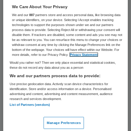
We Care About Your Privacy
Volume
We and our
887
partners store and access personal data, like browsing data
or unique identifiers, on your device. Selecting I Accept enables tracking
technologies to support the purposes shown under we and our partners
Belangrijke reden dat deze doelstelling niet
process data to provide. Selecting Reject All or withdrawing your consent will
disable them. If trackers are disabled, some content and ads you see may not
van de grond komt is de
be as relevant to you. You can resurface this menu to change your choices or
withdraw consent at any time by clicking the Manage Preferences link on the
afrekensystematiek tussen ziekenhuis en
bottom of the webpage. Your choices will have effect within our Website. For
more details, refer to our Privacy Policy.
Privacy Statement
MSB, die in veel gevallen primair volume
Would you rather not? Then we only place essential and statistical cookies,
gedreven is. In sommige gevallen zijn er
these do not record any data about you as a person
aanvullende afspraken over
We and our partners process data to provide:
kwaliteitsuitkomsten die in de afrekening
Use precise geolocation data. Actively scan device characteristics for
identification. Store and/or access information on a device. Personalised
worden meegenomen. Hoe dan ook: artsen
advertising and content, advertising and content measurement, audience
research and services development.
die werkzaam zijn voor het MSB, voelen de
List of Partners (vendors)
kosten die gerelateerd zijn aan hun keuzes
– bijvoorbeeld geneesmiddelen, ligduur en
Manage Preferences
diagnostiek – doorgaans niet in hun eigen