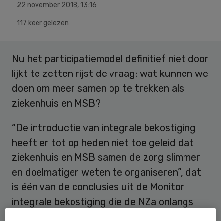
22 november 2018
,
13:16
117 keer gelezen
Nu het participatiemodel definitief niet door
lijkt te zetten rijst de vraag: wat kunnen we
doen om meer samen op te trekken als
ziekenhuis en MSB?
“De introductie van integrale bekostiging
heeft er tot op heden niet toe geleid dat
ziekenhuis en MSB samen de zorg slimmer
en doelmatiger weten te organiseren”, dat
is één van de conclusies uit de Monitor
integrale bekostiging die de NZa onlangs
publiceerde.