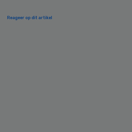
Reageer op dit artikel
Primary
Sidebar