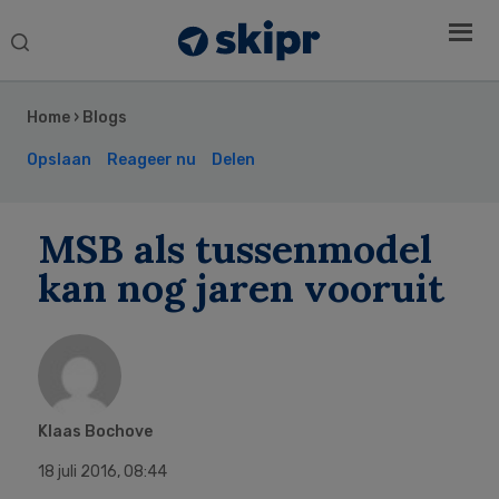
Search
this
Secondary
website
Sidebar
Home
›
Blogs
Opslaan
Reageer nu
Delen
MSB als tussenmodel
kan nog jaren vooruit
Klaas Bochove
18 juli 2016
,
08:44