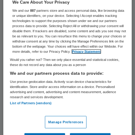
We Care About Your Privacy
botst met de eindverantwoordelijkheid van
We and our
887
partners store and access personal data, like browsing data
de raad van bestuur voor kwaliteit en
or unique identifiers, on your device. Selecting I Accept enables tracking
technologies to support the purposes shown under we and our partners
veiligheid. Verder schroomt de minister
process data to provide. Selecting Reject All or withdrawing your consent will
gelukkig niet om ook de positieve kanten
disable them. If trackers are disabled, some content and ads you see may not
be as relevant to you. You can resurface this menu to change your choices or
van MSB’s te benoemen: een
withdraw consent at any time by clicking the Manage Preferences link on the
bottom of the webpage. Your choices will have effect within our Website. For
gelijkwaardigere relatie tussen
more details, refer to our Privacy Policy.
Privacy Statement
ziekenhuis en specialisten en intensievere
Would you rather not? Then we only place essential and statistical cookies,
these do not record any data about you as a person
betrokkenheid bij opstellen van beleid.
We and our partners process data to provide:
Use precise geolocation data. Actively scan device characteristics for
Participatiemodel
identification. Store and/or access information on a device. Personalised
advertising and content, advertising and content measurement, audience
research and services development.
Interessant is dat de minister een
List of Partners (vendors)
verandering van de structuur in
ziekenhuizen als belangrijkste oplossing ziet
Manage Preferences
van een bestuurlijk zorgpunt. Ik zie