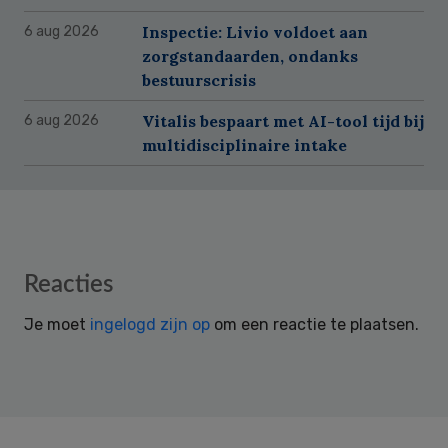
Inspectie: Livio voldoet aan
6 aug 2026
zorgstandaarden, ondanks
bestuurscrisis
Vitalis bespaart met AI-tool tijd bij
6 aug 2026
multidisciplinaire intake
Reader
Reacties
Interactions
Je moet
ingelogd zijn op
om een reactie te plaatsen.