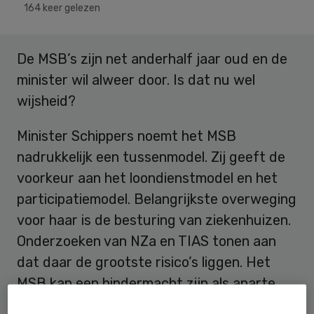
164 keer gelezen
De MSB’s zijn net anderhalf jaar oud en de
minister wil alweer door. Is dat nu wel
wijsheid?
Minister Schippers noemt het MSB
nadrukkelijk een tussenmodel. Zij geeft de
voorkeur aan het loondienstmodel en het
participatiemodel. Belangrijkste overweging
voor haar is de besturing van ziekenhuizen.
Onderzoeken van NZa en TIAS tonen aan
dat daar de grootste risico’s liggen. Het
MSB kan een hindermacht zijn als aparte
entiteit met meer macht dan voorheen. Dat