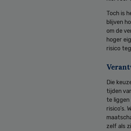
Toch is 
blijven h
om de ver
hoger eig
risico t
Verant
Die keuze
tijden va
te liggen
risico’s.
maatscha
zelf als 