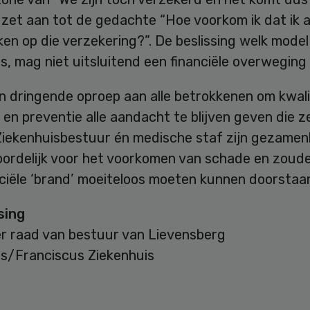
 zet aan tot de gedachte “Hoe voorkom ik dat ik 
n op die verzekering?”. De beslissing welk model
s, mag niet uitsluitend een financiële overweging z
n dringende oproep aan alle betrokkenen om kwali
d en preventie alle aandacht te blijven geven die z
Ziekenhuisbestuur én medische staf zijn gezamenl
ordelijk voor het voorkomen van schade en zoud
nciële ‘brand’ moeiteloos moeten kunnen doorstaa
sing
er raad van bestuur van Lievensberg
is/Franciscus Ziekenhuis