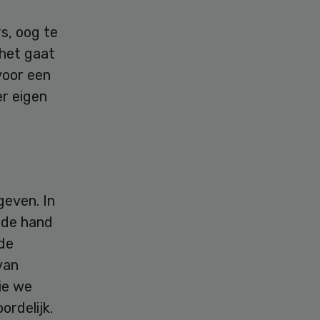
s, oog te
 het gaat
voor een
er eigen
geven. In
r de hand
nde
 van
ie we
ordelijk.