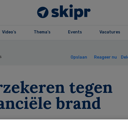
Video’s
Thema’s
Events
Vacatures
s
Opslaan
Reageer nu
Del
rzekeren tegen
anciële brand