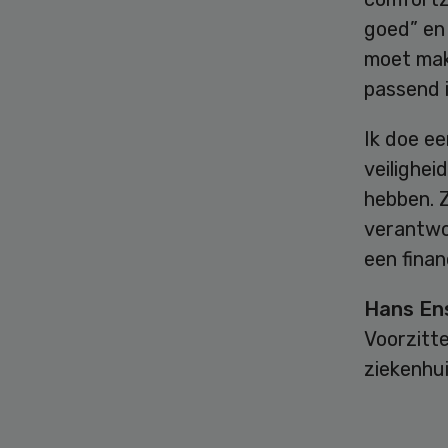
goed” en
moet make
passend i
Ik doe ee
veilighei
hebben. 
verantwo
een fina
Hans En
Voorzitt
ziekenhu