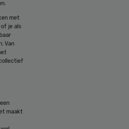
gen.
eken met
of je als
rbaar
n. Van
het
ollectief
 een
Het maakt
 wel