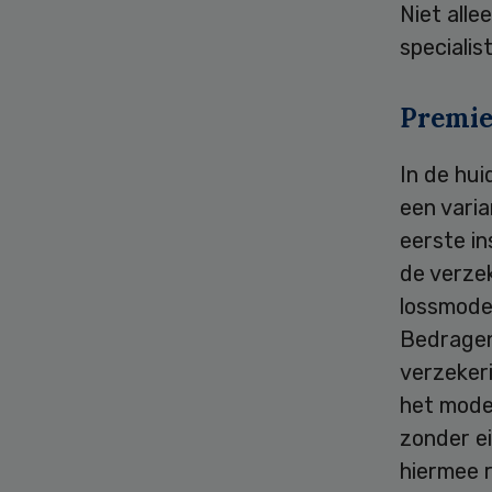
Niet all
specialis
Premie
In de hui
een varia
eerste in
de verze
lossmodel
Bedragen
verzekeri
het mode
zonder ei
hiermee r