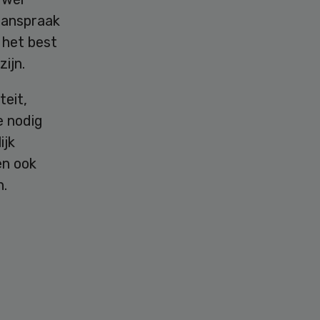
aanspraak
 het best
ijn.
teit,
e nodig
ijk
en ook
n.