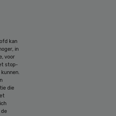
oofd kan
hoger, in
e, voor
et stop-
e kunnen.
en
ie die
et
ich
 de