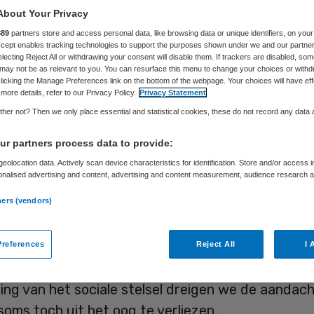
Gastblogger
4 december 2014
,
10:42
24 keer gelezen
About Your Privacy
889
partners store and access personal data, like browsing data or unique identifiers, on your
Accept enables tracking technologies to support the purposes shown under we and our partne
electing Reject All or withdrawing your consent will disable them. If trackers are disabled, so
may not be as relevant to you. You can resurface this menu to change your choices or withd
licking the Manage Preferences link on the bottom of the webpage. Your choices will have eff
 verzekeringspremie voor de medische aansprakeli
more details, refer to our Privacy Policy.
Privacy Statement
kkelijk lijken. Wie zich hiermee rijk rekent, loopt h
her not? Then we only place essential and statistical cookies, these do not record any data
rote hypotheek op de toekomst te nemen.
r partners process data to provide:
ige brand op onze spoedeisende hulp maakte wee
eolocation data. Actively scan device characteristics for identification. Store and/or access 
onalised advertising and content, advertising and content measurement, audience research 
lijk hoe belangrijk preventie en veiligheid zijn, zek
.
ners (vendors)
is.Gelukkig hadden we alleen materiële schade en
l onder controle. Zo zijn we ook continu alert op 
heid in de patiëntenzorg. Maar door ontwikkelinge
references
Reject All
I 
ende bekostiging van ziekenhuizen, de bezuinigin
ing van het sociale stelsel dreigen we de aandac
soms toch uit het oog te verliezen.