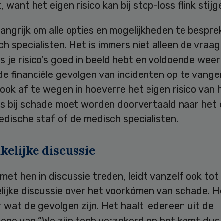
 want het eigen risico kan bij stop-loss flink stij
langrijk om alle opties en mogelijkheden te bespr
h specialisten. Het is immers niet alleen de vraag 
s je risico’s goed in beeld hebt en voldoende wee
e financiële gevolgen van incidenten op te vange
 ook af te wegen in hoeverre het eigen risico van 
s bij schade moet worden doorvertaald naar het c
dische staf of de medisch specialisten.
kelijke discussie
met hen in discussie treden, leidt vanzelf ook tot
lijke discussie over het voorkómen van schade. 
 wat de gevolgen zijn. Het haalt iedereen uit de
one van “We zijn toch verzekerd en het komt dus