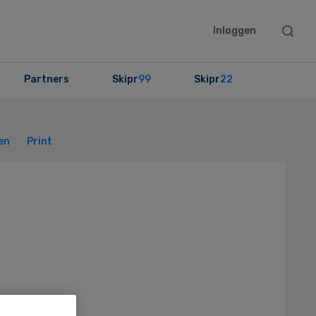
Searc
Inloggen
this
websit
Partners
Skipr
99
Skipr
22
Primary
Sidebar
en
Print