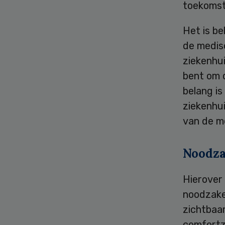
toekomst,
Het is be
de medisc
ziekenhui
bent om d
belang is
ziekenhui
van de me
Noodza
Hierover 
noodzake
zichtbaar
comfortz