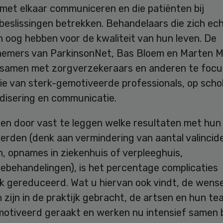
met elkaar communiceren en die patiënten bij
beslissingen betrekken. Behandelaars die zich ec
n oog hebben voor de kwaliteit van hun leven. De
efnemers van ParkinsonNet, Bas Bloem en Marten 
 samen met zorgverzekeraars en anderen te focu
ie van sterk-gemotiveerde professionals, op schol
disering en communicatie.
 en door vast te leggen welke resultaten met hun
erden (denk aan vermindering van aantal valincid
, opnames in ziekenhuis of verpleeghuis,
iebehandelingen), is het percentage complicaties
jk gereduceerd. Wat u hiervan ook vindt, de wens
 zijn in de praktijk gebracht, de artsen en hun te
motiveerd geraakt en werken nu intensief samen 