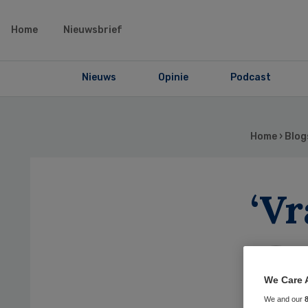
Home
Nieuwsbrief
Nieuws
Opinie
Podcast
Home
›
Blog
‘Vr
We Care 
We and our