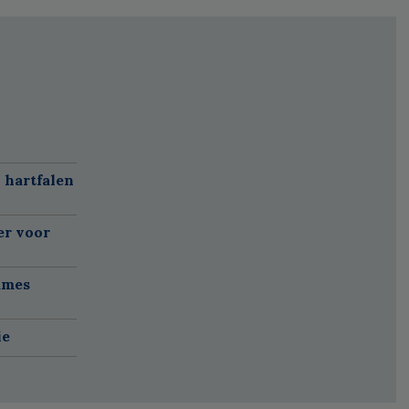
 hartfalen
er voor
ames
ie