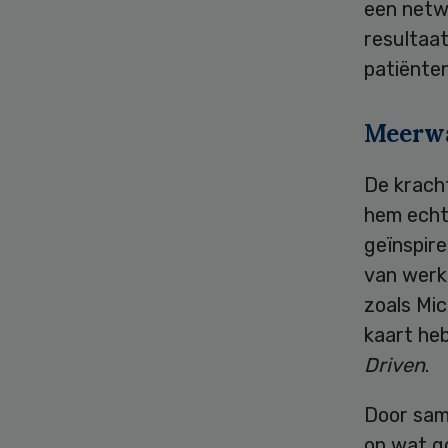
een netw
resultaa
patiënte
Meerw
De kracht
hem echt 
geïnspir
van werke
zoals Mi
kaart he
Driven
.
Door sam
op wat go