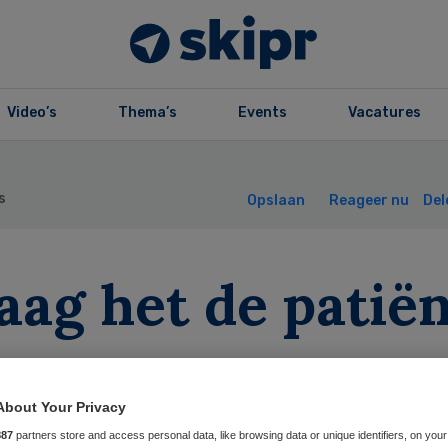
Video’s
Thema’s
Events
Vacatures
s
Opslaan
Reageer nu
Del
aag het de patië
Ton Hanselaar
20 januari 2016
,
14:06
44 keer gelezen
About Your Privacy
887
partners store and access personal data, like browsing data or unique identifiers, on your