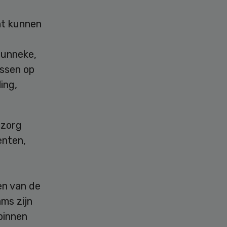
ht kunnen
Munneke,
ssen op
ing,
 zorg
enten,
en van de
ams zijn
binnen