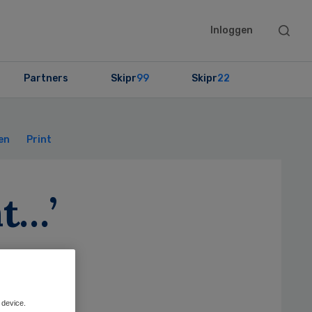
Searc
Inloggen
this
websit
Partners
Skipr
99
Skipr
22
Primary
Sidebar
en
Print
nt…’
 device.