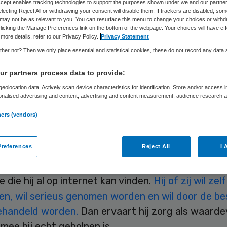
Accept enables tracking technologies to support the purposes shown under we and our partne
electing Reject All or withdrawing your consent will disable them. If trackers are disabled, so
may not be as relevant to you. You can resurface this menu to change your choices or withd
licking the Manage Preferences link on the bottom of the webpage. Your choices will have eff
n staan er vol van: de zorg is onze grootste zorg
more details, refer to our Privacy Policy.
Privacy Statement
st met de bestaande werkwijze, de kosten zijn ee
her not? Then we only place essential and statistical cookies, these do not record any data
ereldwijd! Er is een andere aanpak nodig, extra 
r partners process data to provide:
den aan het bed, extra mantelzorgers. Zijn het l
eolocation data. Actively scan device characteristics for identification. Store and/or access 
 is er echt iets aan de hand?
onalised advertising and content, advertising and content measurement, audience research 
.
ners (vendors)
ing begint bij de patiënt. Feit is dat de patiënt a
l andere is dan de patiënt van pakweg twintig ja
references
Reject All
I 
De patiënt van nu is mondiger, wil uiteraard nog 
rden, maar vraagt nu van de dokter meer dan de
e die hij al op internet kan vinden.
Hij of zij wil zelf
n, wil serieus genomen worden en wil door de be
ehandeld worden.
Dan ervaart hij zorg als waardev
mee hij echt geholpen is.