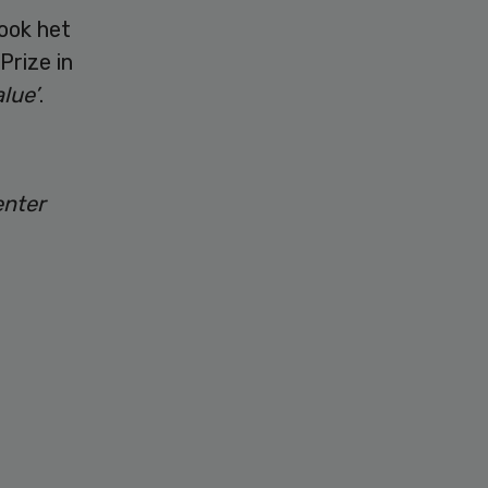
 ook het
Prize in
lue’
.
enter