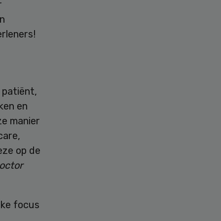
r
en
rleners!
 patiënt,
ken en
ze manier
care,
eze op de
octor
rke focus