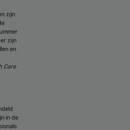
n zijn
de
 nummer
er zijn
llen en
h Care
ndeld
jn in de
sionals