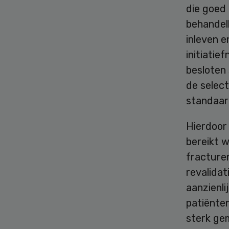
die goed 
behandel
inleven e
initiati
besloten
de select
standaar
Hierdoor
bereikt w
fracturen
revalidat
aanzienli
patiënten
sterk ge