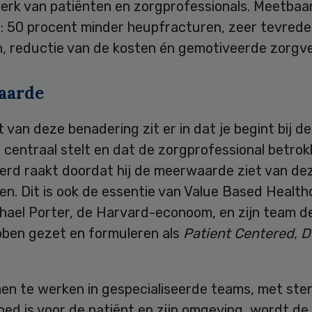
erk van patiënten en zorgprofessionals. Meetbaa
t: 50 procent minder heupfracturen, zeer tevred
n, reductie van de kosten én gemotiveerde zorgve
aarde
 van deze benadering zit er in dat je begint bij de
centraal stelt en dat de zorgprofessional betrok
eerd raakt doordat hij de meerwaarde ziet van de
n. Dit is ook de essentie van Value Based Health
chael Porter, de Harvard-econoom, en zijn team d
bben gezet en formuleren als
Patient Centered, D
en te werken in gespecialiseerde teams, met ste
ed is voor de patiënt en zijn omgeving, wordt de