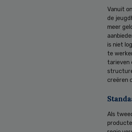
Vanuit on
de jeugdh
meer geld
aanbiede
is niet l
te werken
tarieven 
structure
creëren o
Standa
Als twee
producten
regio ver