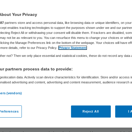
et ook leveren
About Your Privacy
887
partners store and access personal data, like browsing data or unique identifiers, on your
Accept enables tracking technologies to support the purposes shown under we and our partne
electing Reject All or withdrawing your consent will disable them. If trackers are disabled, so
Melanie Knieriem
29 november 2019
,
16:48
218 keer gelezen
may not be as relevant to you. You can resurface this menu to change your choices or withd
licking the Manage Preferences link on the bottom of the webpage. Your choices will have eff
more details, refer to our Privacy Policy.
Privacy Statement
her not? Then we only place essential and statistical cookies, these do not record any data
onverwacht, als een donderslag bij een hemel die
r partners process data to provide:
k donker zag, was hij er: de brief die de ministers
eolocation data. Actively scan device characteristics for identification. Store and/or access 
onalised advertising and content, advertising and content measurement, audience research 
r aan de Kamer stuurden over de Jeugdzorg beg
.
ners (vendors)
 Een brief waarin de ministers, tja, wat eigenlijk
omgooien, menen sommigen. Behoorlijke ingrepen
references
Reject All
I 
en maar nog niet erg concreet maken, stellen wij