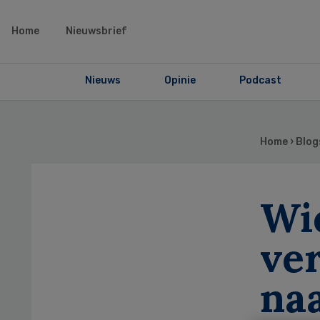
Home
Nieuwsbrief
Nieuws
Opinie
Podcast
Home
›
Blog
Wi
ve
naa