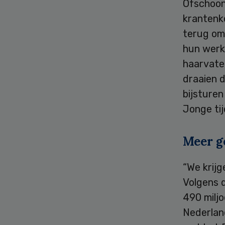
Ofschoon
krantenk
terug om
hun werk 
haarvate
draaien d
bijsturen
Jonge ti
Meer g
“We krijg
Volgens 
490 miljo
Nederlan