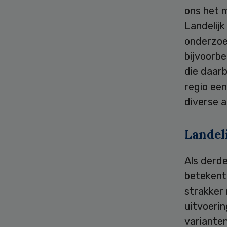
ons het 
Landelij
onderzoek
bijvoorb
die daarb
regio ee
diverse a
Landel
Als derd
betekent 
strakker
uitvoeri
varianten