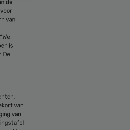
an de
 voor
rn van
 “We
en is
r De
enten.
ekort van
ging van
ingstafel