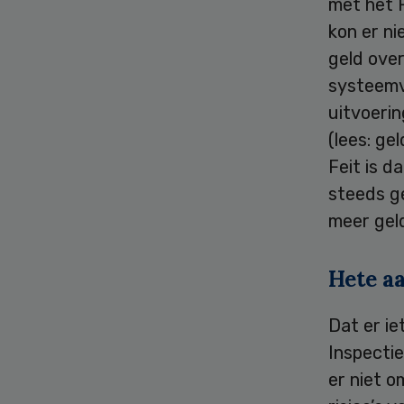
met het R
kon er ni
geld ove
systeemv
uitvoerin
(lees: ge
Feit is d
steeds g
meer geld
Hete a
Dat er ie
Inspecti
er niet 