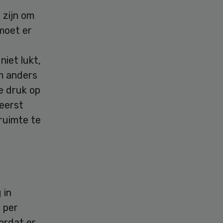
 zijn om
moet er
iet lukt,
om anders
e druk op
 eerst
ruimte te
 in
 per
ordat er