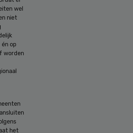
eiten wel
en niet
g
elijk
 én op
ef worden
gionaal
emeenten
ansluiten
olgens
aat het