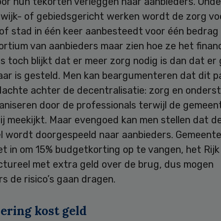
voor hun tekorten verleggen naar aanbieders. Onde
wijk- of gebiedsgericht werken wordt de zorg vo
 of stad in één keer aanbesteedt voor één bedrag
rtium van aanbieders maar zien hoe ze het financ
s toch blijkt dat er meer zorg nodig is dan dat er 
aar is gesteld. Men kan beargumenteren dat dit p
dachte achter de decentralisatie: zorg en onders
aniseren door de professionals terwijl de gemeent
ij meekijkt. Maar evengoed kan men stellen dat d
l wordt doorgespeeld naar aanbieders. Gemeente
iet in om 15% budgetkorting op te vangen, het Rij
uctureel met extra geld over de brug, dus mogen
s de risico’s gaan dragen.
ering kost geld