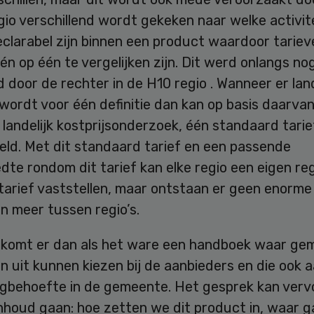
egio verschillend wordt gekeken naar welke activit
eclarabel zijn binnen een product waardoor tariev
n op één te vergelijken zijn. Dit werd onlangs no
 door de rechter in de H10 regio . Wanneer er land
ordt voor één definitie dan kan op basis daarvan
 landelijk kostprijsonderzoek, één standaard tari
eld. Met dit standaard tarief en een passende
te rondom dit tarief kan elke regio een eigen re
tarief vaststellen, maar ontstaan er geen enorme
en meer tussen regio’s.
k komt er dan als het ware een handboek waar g
 uit kunnen kiezen bij de aanbieders en die ook a
orgbehoefte in de gemeente. Het gesprek kan verv
nhoud gaan: hoe zetten we dit product in, waar g