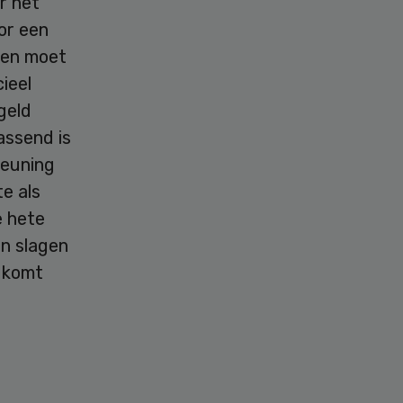
r het
or een
 en moet
ieel
geld
assend is
teuning
e als
e hete
n slagen
k komt