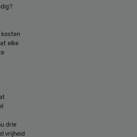
odig?
e kosten
dat elke
te
at
el
u drie
l vrijheid