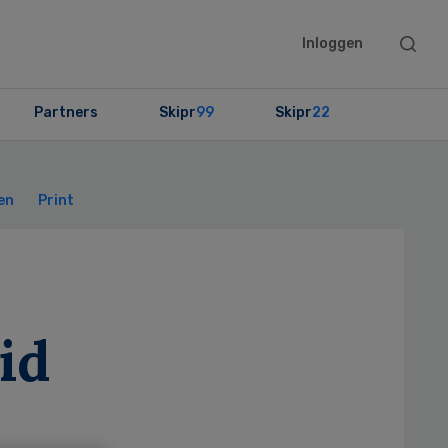
Searc
Inloggen
this
websit
Partners
Skipr
99
Skipr
22
Primary
Sidebar
en
Print
id