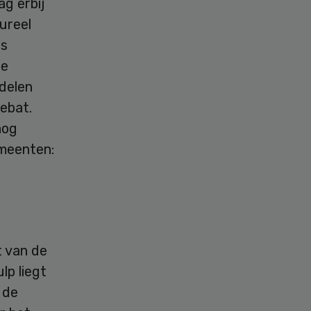
ag erbij
tureel
ls
de
ddelen
Debat.
nog
emeenten:
t van de
lp liegt
 de