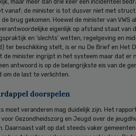
ijk, maar meer dan drie keer een incidenteel bedr
et vanaf; de minister is tot dusver niet met struc
r de brug gekomen. Hoewel de minister van VWS a
erantwoordelijke eigenlijk op afstand staat van 
gspraktijk en ‘slechts’ wetten, regelgeving en mi
ld) ter beschikking stelt, is er nu De Brief en Het 
at de minister ingrijpt in het systeem maar dat er 
een antwoord is op de belangrijkste eis van de g
 om de last te verlichten.
ardappel doorspelen
ts moet veranderen mag duidelijk zijn. Het rappor
e voor Gezondheidszorg en Jeugd over de jeugdhu
om. Daarnaast valt op dat steeds vaker gemeenten