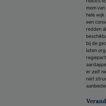
risico’s 
mom van 
hele wijk
een conso
redden al
beschikb
bij de ge
laten org
regiepart
aardappe
er zelf n
niet str
aanbieder
Verand