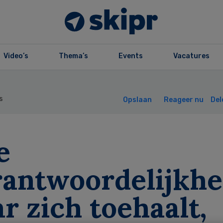
Video’s
Thema’s
Events
Vacatures
s
Opslaan
Reageer nu
Del
e
rantwoordelijkhe
r zich toehaalt,