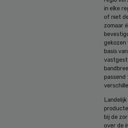
in elke r
of niet d
zomaar éé
bevestigd
gekozen w
basis van
vastgest
bandbreed
passend 
verschill
Landelij
producten
bij de z
over de i