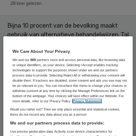
28 keer gelezen
Bijna 10 procent van de bevolking maakt
gebruik van alternatieve behandelwijzen. Tal
van zorginstellingen passen interventies en
We Care About Your Privacy
benaderwijzen toe die beogen de kwaliteit
We and our
889
partners store and access personal data, like browsing data
van leven te verhogen zonder dat altijd de
or unique identifiers, on your device. Selecting I Accept enables tracking
effectiviteit ervan onderzocht is. Denk
technologies to support the purposes shown under we and our partners
process data to provide. Selecting Reject All or withdrawing your consent will
bijvoorbeeld aan geur-, massage- en
disable them. If trackers are disabled, some content and ads you see may not
be as relevant to you. You can resurface this menu to change your choices or
muziektherapie in verpleeghuizen.
withdraw consent at any time by clicking the Manage Preferences link on the
bottom of the webpage. Your choices will have effect within our Website. For
more details, refer to our Privacy Policy.
Privacy Statement
ZonMw is in navolging van
Would you rather not? Then we only place essential and statistical cookies,
wereldgezondheidsorganisatie WHO van
these do not record any data about you as a person
mening dat hier
meer onderzoek
naar
We and our partners process data to provide:
verricht moet worden. Onderzoek om de
Use precise geolocation data. Actively scan device characteristics for