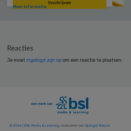
Inschrijven
Meer informatie
Reader
Reacties
Interactions
Je moet
ingelogd zijn op
om een reactie te plaatsen.
© 2026 | BSL Media & Learning
, onderdeel van
Springer Nature