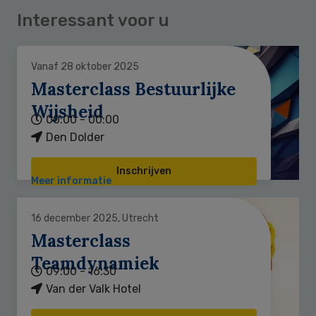
Interessant voor u
Vanaf 28 oktober 2025
Masterclass Bestuurlijke
Wijsheid
00:00 - 00:00
Den Dolder
Inschrijven
Meer informatie
16 december 2025, Utrecht
Masterclass
Teamdynamiek
09:00 - 16:30
Van der Valk Hotel