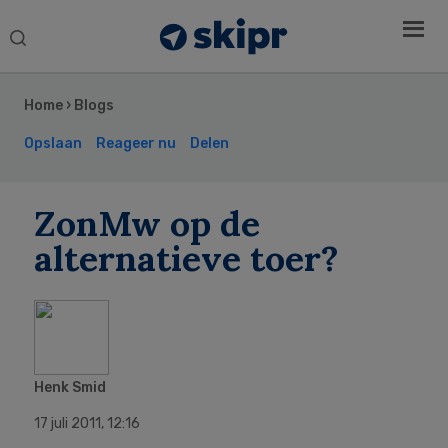
Search
this
Secondary
website
Sidebar
Home
›
Blogs
Opslaan
Reageer nu
Delen
ZonMw op de
alternatieve toer?
Henk Smid
17 juli 2011
,
12:16