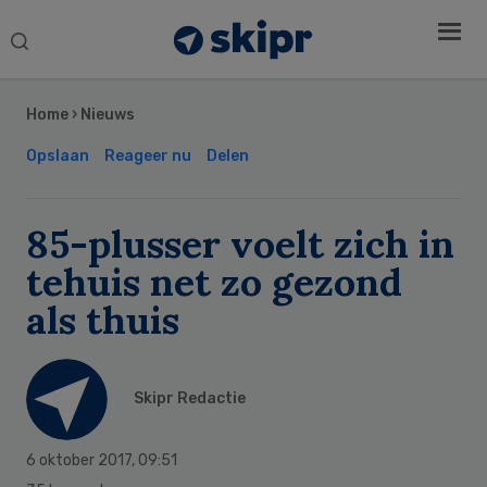
Search
this
Secondary
website
Sidebar
Home
›
Nieuws
Opslaan
Reageer nu
Delen
85-plusser voelt zich in
tehuis net zo gezond
als thuis
Skipr Redactie
6 oktober 2017
,
09:51