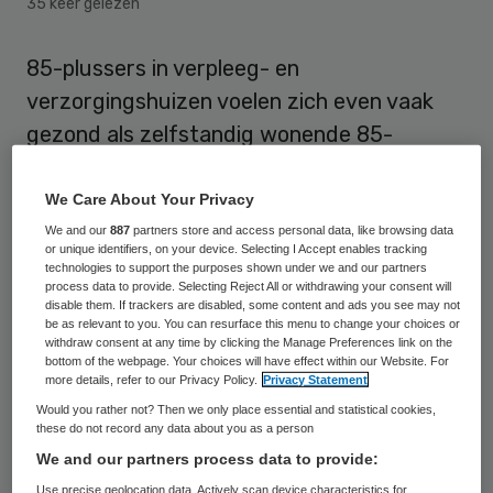
35 keer gelezen
85-plussers in verpleeg- en
verzorgingshuizen voelen zich even vaak
gezond als zelfstandig wonende 85-
plussers, ook al hebben zij meer
aandoeningen en zijn zij lichamelijk tot
We Care About Your Privacy
minder in staat. Dit meldt het Centraal
We and our
887
partners store and access personal data, like browsing data
or unique identifiers, on your device. Selecting I Accept enables tracking
Bureau voor de Statistiek (CBS) op basis
technologies to support the purposes shown under we and our partners
process data to provide. Selecting Reject All or withdrawing your consent will
van nieuwe analyses van de
disable them. If trackers are disabled, some content and ads you see may not
be as relevant to you. You can resurface this menu to change your choices or
Gezondheidsenquête en het Onderzoek
withdraw consent at any time by clicking the Manage Preferences link on the
ouderen in instellingen.
bottom of the webpage. Your choices will have effect within our Website. For
more details, refer to our Privacy Policy.
Privacy Statement
Would you rather not? Then we only place essential and statistical cookies,
Opvallend is dat het gevoel van gezondheid
these do not record any data about you as a person
onder tehuisbewoners toeneemt naarmate
We and our partners process data to provide:
zij ouder zijn. Zelfstandig wonende ouderen
Use precise geolocation data. Actively scan device characteristics for