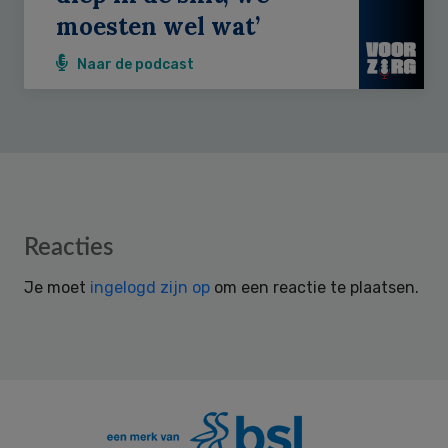
moesten wel wat’
Naar de podcast
Reader
Reacties
Interactions
Je moet
ingelogd zijn op
om een reactie te plaatsen.