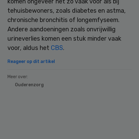
komen ongeveer net zo vaak voor als bij
tehuisbewoners, zoals diabetes en astma,
chronische bronchitis of longemfyseem.
Andere aandoeningen zoals onvrijwillig
urineverlies komen een stuk minder vaak
voor, aldus het
CBS
.
Reageer op dit artikel
Meer over:
Ouderenzorg
Primary
Sidebar