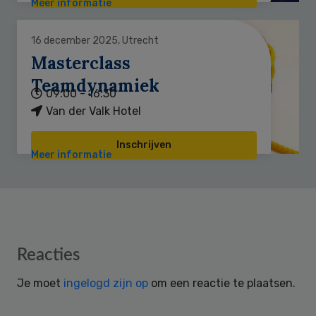
Meer informatie
16 december 2025, Utrecht
Masterclass
Teamdynamiek
09:00 - 16:30
Van der Valk Hotel
Inschrijven
Meer informatie
Reader
Reacties
Interactions
Je moet
ingelogd zijn op
om een reactie te plaatsen.