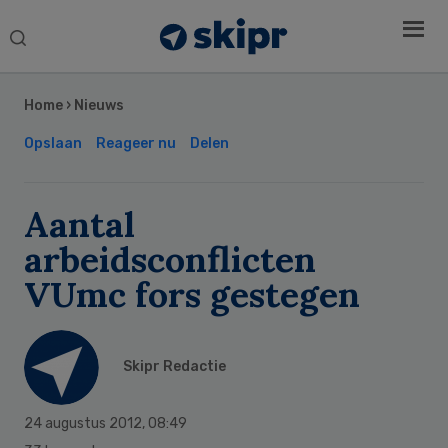
Search
this
Secondary
website
Sidebar
Home
›
Nieuws
Opslaan
Reageer nu
Delen
Aantal
arbeidsconflicten
VUmc fors gestegen
Skipr Redactie
24 augustus 2012
,
08:49