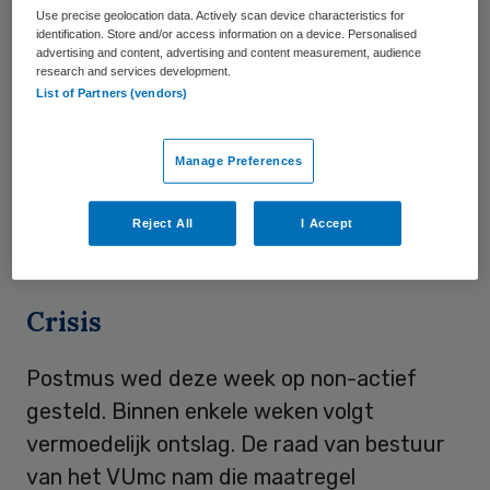
Use precise geolocation data. Actively scan device characteristics for
van de ijsberg.
identification. Store and/or access information on a device. Personalised
advertising and content, advertising and content measurement, audience
research and services development.
Bemiddeling
List of Partners (vendors)
Jongmans bemiddelde afgelopen jaar bij
Manage Preferences
105 arbeidsconflicten. In voorgaande jaren
waren dat gemiddeld 70 tot 80 zaken per
Reject All
I Accept
jaar.
Crisis
Postmus wed deze week op non-actief
gesteld. Binnen enkele weken volgt
vermoedelijk ontslag. De raad van bestuur
van het VUmc nam die maatregel