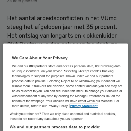
33 keer gelezen
Het aantal arbeidsconflicten in het VUmc
steeg het afgelopen jaar met 35 procent.
Het ontslag van longarts en klokkenluider
Piet Postmus is dan ook geen incident, zo
meldt de Volkskrant.
We Care About Your Privacy
We and our
889
partners store and access personal data, like browsing data
De Volkskrant
baseert het bericht op een
or unique identifiers, on your device. Selecting I Accept enables tracking
interview met Charlotte Jongmans, die
technologies to support the purposes shown under we and our partners
process data to provide. Selecting Reject All or withdrawing your consent will
sinds 2001 namens Abvakabo werkt in het
disable them. If trackers are disabled, some content and ads you see may not
be as relevant to you. You can resurface this menu to change your choices or
VUmc. “Problemen worden onder het tapijt
withdraw consent at any time by clicking the Manage Preferences link on the
bottom of the webpage. Your choices will have effect within our Website. For
geveegd. Tot het niet meer gaat en de boel
more details, refer to our Privacy Policy.
Privacy Statement
ontploft. Dan komt de organisatie met een
Would you rather not? Then we only place essential and statistical cookies,
these do not record any data about you as a person
pavlovreactie.” Volgens Jongmans is de
We and our partners process data to provide:
huidige crisis in het VUmc slechts een topje