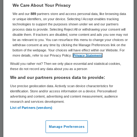
We Care About Your Privacy
14 juli 2025
,
14:43
We and our
889
partners store and access personal data, like browsing data
or unique identifiers, on your device. Selecting I Accept enables tracking
1132 keer gelezen
technologies to support the purposes shown under we and our partners
process data to provide. Selecting Reject All or withdrawing your consent will
disable them. If trackers are disabled, some content and ads you see may not
Ahmed Aboutaleb, voormalig burgemeester
be as relevant to you. You can resurface this menu to change your choices or
van Rotterdam, wordt voorzitter van
withdraw consent at any time by clicking the Manage Preferences link on the
bottom of the webpage. Your choices will have effect within our Website. For
Jeugdzorg Nederland, de
more details, refer to our Privacy Policy.
Privacy Statement
branchevereniging voor instellingen die
Would you rather not? Then we only place essential and statistical cookies,
these do not record any data about you as a person
jeugdhulp en jeugdbescherming bieden. De
We and our partners process data to provide:
organisatie noemt hem “een zeer ervaren
Use precise geolocation data. Actively scan device characteristics for
bestuurder met een groot hart voor
identification. Store and/or access information on a device. Personalised
advertising and content, advertising and content measurement, audience
jongeren”.
research and services development.
List of Partners (vendors)
De sector heeft te maken met grote
Manage Preferences
uitdagingen, meldt de branchevereniging.