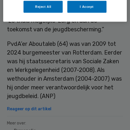
“Zo zijn we bezig met de af- en ombouw
Reject All
I Accept
van de gesloten jeugdzorg, werken we aan
‘zo thuis mogelijke’ zorg en aan de
toekomst van de jeugdbescherming.”
PvdA’er Aboutaleb (64) was van 2009 tot
2024 burgemeester van Rotterdam. Eerder
was hij staatssecretaris van Sociale Zaken
en Werkgelegenheid (2007-2008). Als
wethouder in Amsterdam (2004-2007) was
hij onder meer verantwoordelijk voor het
jeugdbeleid. (ANP)
Reageer op dit artikel
Meer over: