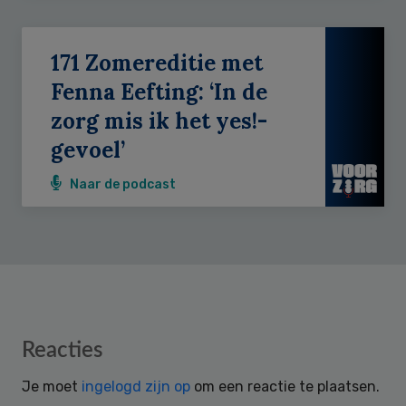
171 Zomereditie met
Fenna Eefting: ‘In de
zorg mis ik het yes!-
gevoel’
Naar de podcast
Reader
Reacties
Interactions
Je moet
ingelogd zijn op
om een reactie te plaatsen.