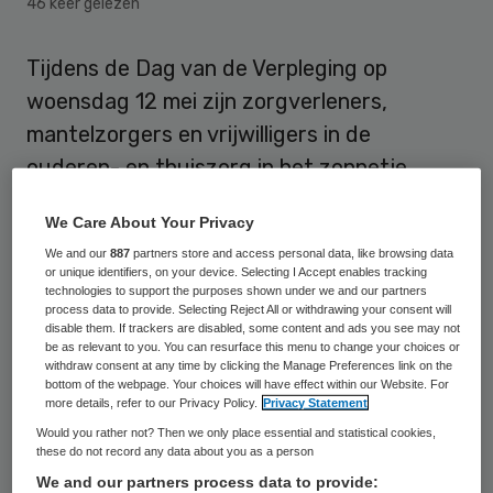
46 keer gelezen
Tijdens de Dag van de Verpleging op
woensdag 12 mei zijn zorgverleners,
mantelzorgers en vrijwilligers in de
ouderen- en thuiszorg in het zonnetje
gezet. De initiatiefnemers van de campagne
We Care About Your Privacy
Mijn tijd voor de zorg hebben op 12
We and our
887
partners store and access personal data, like browsing data
plaatsen in Nederland om 12 uur tenminste
or unique identifiers, on your device. Selecting I Accept enables tracking
technologies to support the purposes shown under we and our partners
12 minuten geveldoeken op gebouwen
process data to provide. Selecting Reject All or withdrawing your consent will
gehangen met de tekst ‘Wij bedanken
disable them. If trackers are disabled, some content and ads you see may not
be as relevant to you. You can resurface this menu to change your choices or
iedereen die tijd maakt voor de zorg’. Op
withdraw consent at any time by clicking the Manage Preferences link on the
bottom of the webpage. Your choices will have effect within our Website. For
één van de locaties is het doek op ludieke
more details, refer to our Privacy Policy.
Privacy Statement
wijze onthuld: verzorgende Cindy van
Would you rather not? Then we only place essential and statistical cookies,
these do not record any data about you as a person
verpleeg- en verzorgcentra Frankeland
We and our partners process data to provide: