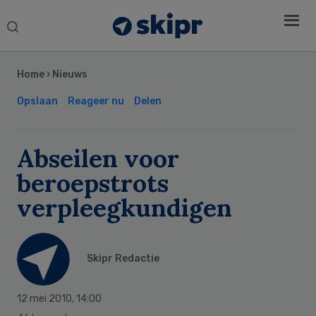
Search
this
Secondary
website
Sidebar
Home
›
Nieuws
Opslaan
Reageer nu
Delen
Abseilen voor
beroepstrots
verpleegkundigen
Skipr Redactie
12 mei 2010
,
14:00