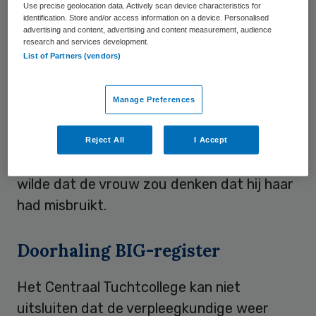
Use precise geolocation data. Actively scan device characteristics for
identification. Store and/or access information on a device. Personalised
advertising and content, advertising and content measurement, audience
‘Heilzame invloed’
research and services development.
List of Partners (vendors)
De verpleegkundige stelde volgens
Bijzijn
dat hij de indruk had dat hij ‘een heilzame
Manage Preferences
invloed’ had op de patiënt. Na de
waarschuwing van het management heeft
Reject All
I Accept
hij de relatie niet beëindigd, omdat hij niet
wilde dat de vrouw zou denken dat hij haar
had misbruikt.
Doorhaling BIG-register
Het Centraal Tuchtcollege kan niet
uitsluiten dat de verpleegkundige weer