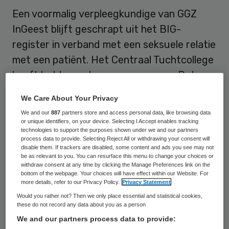
Een voormalig verpleegkundige van GGZ
InGeest blijft geschrapt uit het BIG-
register in verband met een seksuele relatie
met een patiënt. Het Centraal Tuchtcollege
heeft het hoger beroep verworpen. Dat
meldt Bijzijn.
We Care About Your Privacy
We and our
887
partners store and access personal data, like browsing data
Waarschuwing
or unique identifiers, on your device. Selecting I Accept enables tracking
technologies to support the purposes shown under we and our partners
process data to provide. Selecting Reject All or withdrawing your consent will
Eind 2006 ging de verpleegkundige een
disable them. If trackers are disabled, some content and ads you see may not
be as relevant to you. You can resurface this menu to change your choices or
langdurige seksuele relatie aan met een aan
withdraw consent at any time by clicking the Manage Preferences link on the
bottom of the webpage. Your choices will have effect within our Website. For
zijn zorg toevertrouwde patiënt, maar
more details, refer to our Privacy Policy.
Privacy Statement
stelde
GGZ InGeest
hiervan niet op de
Would you rather not? Then we only place essential and statistical cookies,
these do not record any data about you as a person
hoogte. Na een waarschuwing van zijn
We and our partners process data to provide:
managers, is de man geschorst.