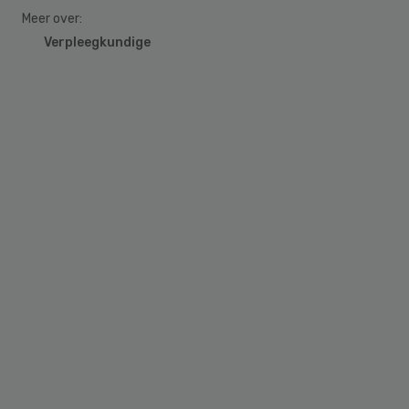
Meer over:
Verpleegkundige
Primary
Sidebar