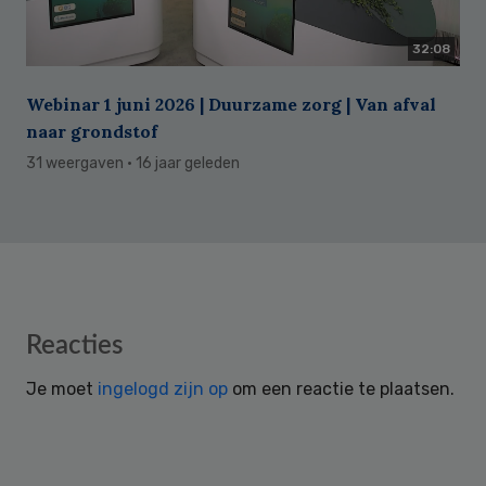
32:08
Webinar 1 juni 2026 | Duurzame zorg | Van afval
naar grondstof
31 weergaven
· 16 jaar geleden
Reader
Reacties
Interactions
Je moet
ingelogd zijn op
om een reactie te plaatsen.