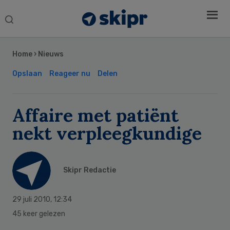
Search
this
Secondary
website
Sidebar
Home
›
Nieuws
Opslaan
Reageer nu
Delen
Affaire met patiënt
nekt verpleegkundige
Skipr Redactie
29 juli 2010
,
12:34
45 keer gelezen