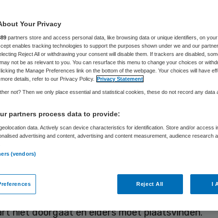
ken in dienst
About Your Privacy
889
partners store and access personal data, like browsing data or unique identifiers, on your
Accept enables tracking technologies to support the purposes shown under we and our partne
electing Reject All or withdrawing your consent will disable them. If trackers are disabled, so
Skipr Redactie
26 oktober 2018
,
13:30
61 keer gelezen
may not be as relevant to you. You can resurface this menu to change your choices or withd
licking the Manage Preferences link on the bottom of the webpage. Your choices will have eff
more details, refer to our Privacy Policy.
Privacy Statement
her not? Then we only place essential and statistical cookies, these do not record any data
n van het bankroete Slotervaartziekenhuis in A
maal leeg. Het hospitaal is erin geslaagd de tientall
r partners process data to provide:
 die er nog lagen onder te brengen in andere zie
eolocation data. Actively scan device characteristics for identification. Store and/or access 
onalised advertising and content, advertising and content measurement, audience research 
d de hoofdstad, zo maakt de organisatie bekend.
.
ners (vendors)
elingen waar mensen waren opgenomen, zijn nu ges
inische afdelingen blijven open. Patiënten worden 
references
Reject All
I 
s gebeld als hun afspraak op de polikliniek in het
rt niet doorgaat en elders moet plaatsvinden.