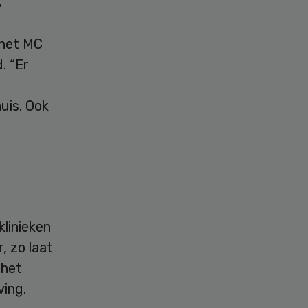
”
 het MC
. “Er
uis. Ook
linieken
, zo laat
 het
ving.