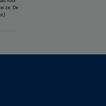
als voor
ei ze. De
pr)