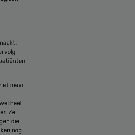
maakt,
ervolg
 patiënten
niet meer
k
wel heel
er. Ze
gen die
eken nog