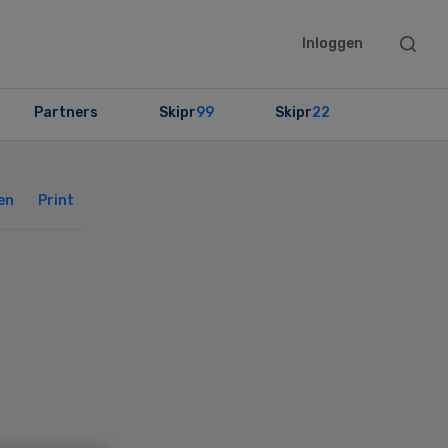
Searc
Inloggen
this
websit
Partners
Skipr
99
Skipr
22
Primary
Sidebar
en
Print