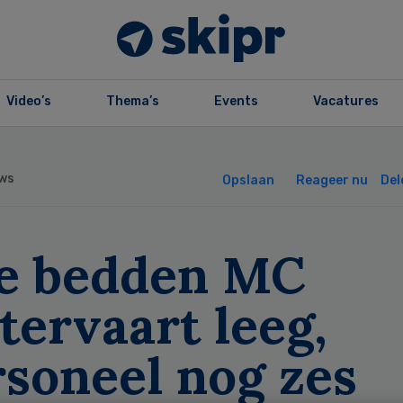
Video’s
Thema’s
Events
Vacatures
ws
Opslaan
Reageer nu
Del
le bedden MC
tervaart leeg,
rsoneel nog zes