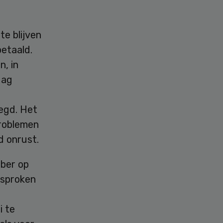
e blijven
betaald.
, in
dag
egd. Het
problemen
d onrust.
ber op
esproken
i te