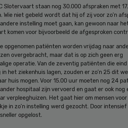
MC Slotervaart staan nog 30.000 afspraken met 17
. Wie niet gebeld wordt dat hij of zij voor zo’n af
 andere instelling moet gaan, kan gewoon naar he
art komen voor bijvoorbeeld de afgesproken contr
te opgenomen patiënten worden vrijdag naar and
izen overgebracht, maar dat is op zich geen erg
lige operatie. Van de zeventig patiënten die ein
in het ziekenhuis lagen, zouden er zo’n 25 dit w
naar huis mogen. Voor 15.00 uur moeten nog 24 pa
ander hospitaal zijn vervoerd en gaat er ook nog
aar verpleeghuizen. Het gaat hier om mensen voor
ekje in zo’n instelling werd gezocht. Door intensief
 sneller opgelost.