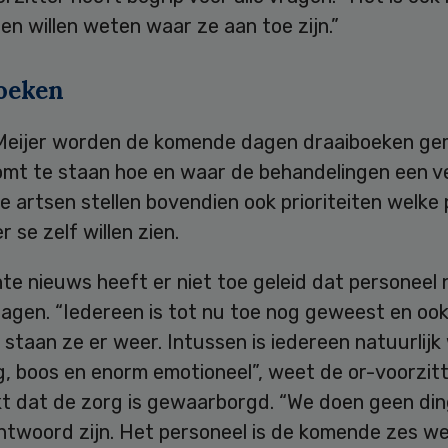
n willen weten waar ze aan toe zijn.”
oeken
Meijer worden de komende dagen draaiboeken ge
omt te staan hoe en waar de behandelingen een v
De artsen stellen bovendien ook prioriteiten welke
r se zelf willen zien.
te nieuws heeft er niet toe geleid dat personeel 
agen. “Iedereen is tot nu toe nog geweest en oo
taan ze er weer. Intussen is iedereen natuurlijk 
g, boos en enorm emotioneel”, weet de or-voorzitt
t dat de zorg is gewaarborgd. “We doen geen din
antwoord zijn. Het personeel is de komende zes w