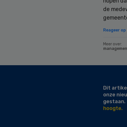
hopen dat
de medew
gemeente
Reageer op d
Meer over:
managemen
Secondary
Sidebar
Dit artike
onze nie
gestaan.
hoogte.