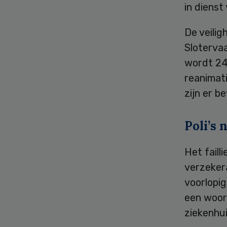
in dienst
De veilig
Slotervaa
wordt 24
reanimati
zijn er b
Poli’s
Het faill
verzekera
voorlopig
een woor
ziekenhui