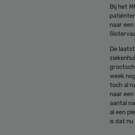
Bij het 
patiënten
naar een
Sloterva
De laats
ziekenhu
grootscha
week nog 
toch al 
naar een 
aantal n
al een pl
is dat nu