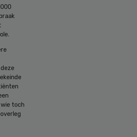
.000
spraak
t
ole.
ere
d deze
eekeinde
tiënten
 een
 wie toch
 overleg