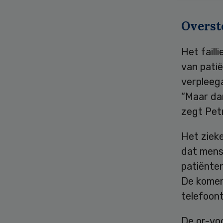
Overste
Het faill
van patië
verpleega
“Maar da
zegt Pet
Het ziek
dat mens
patiënten
De komen
telefoont
De or-voo