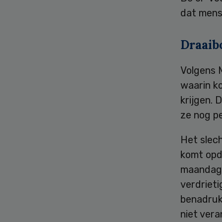
dat mense
Draaib
Volgens 
waarin k
krijgen. 
ze nog pe
Het slech
komt opd
maandag s
verdrieti
benadruk
niet ver