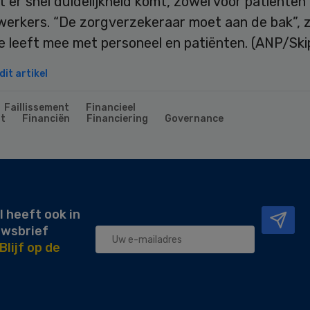
 er snel duidelijkheid komt, zowel voor patiënten 
erkers. “De zorgverzekeraar moet aan de bak”, z
 leeft mee met personeel en patiënten. (ANP/Ski
it artikel
Faillissement
Financieel
t
Financiën
Financiering
Governance
l heeft ook in
uwsbrief
Blijf op de