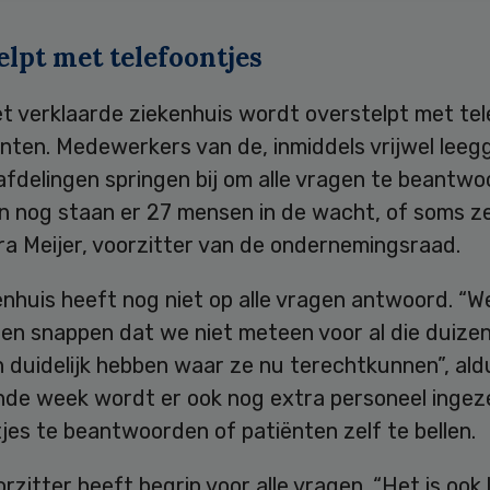
lpt met telefoontjes
iet verklaarde ziekenhuis wordt overstelpt met te
nten. Medewerkers van de, inmiddels vrijwel leeg
fdelingen springen bij om alle vragen te beantwo
n nog staan er 27 mensen in de wacht, of soms ze
ra Meijer, voorzitter van de ondernemingsraad.
enhuis heeft nog niet op alle vragen antwoord. “
en snappen dat we niet meteen voor al die duize
 duidelijk hebben waar ze nu terechtkunnen”, aldu
de week wordt er ook nog extra personeel ingez
jes te beantwoorden of patiënten zelf te bellen.
rzitter heeft begrip voor alle vragen. “Het is ook 