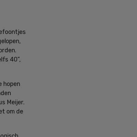
lefoontjes
gelopen,
orden.
lfs 40”,
We hopen
nden
s Meijer.
et om de
logisch