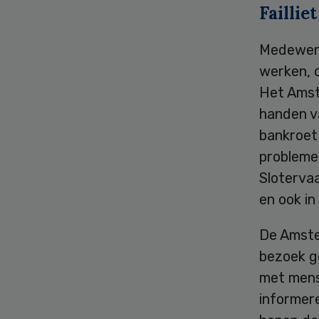
Failliet
Medewerk
werken, o
Het Amst
handen v
bankroet 
probleme
Slotervaa
en ook in
De Amste
bezoek g
met mense
informer