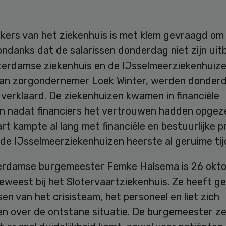
ers van het ziekenhuis is met klem gevraagd om t
ndanks dat de salarissen donderdag niet zijn uit
erdamse ziekenhuis en de IJsselmeerziekenhuizen
an zorgondernemer Loek Winter, werden donder
verklaard. De ziekenhuizen kwamen in financiële
n nadat financiers het vertrouwen hadden opgez
rt kampte al lang met financiële en bestuurlijke 
 de IJsselmeerziekenhuizen heerste al geruime tij
rdamse burgemeester Femke Halsema is 26 okto
eweest bij het Slotervaartziekenhuis. Ze heeft g
n van het crisisteam, het personeel en liet zich
en over de ontstane situatie. De burgemeester ze