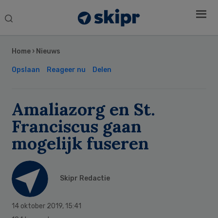
Search
this
Secondary
website
Sidebar
Home
›
Nieuws
Opslaan
Reageer nu
Delen
Amaliazorg en St.
Franciscus gaan
mogelijk fuseren
Skipr Redactie
14 oktober 2019
,
15:41