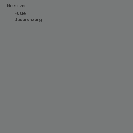
Meer over:
Fusie
Ouderenzorg
Primary
Sidebar