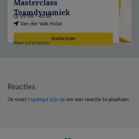
Masterclass
Teamdynamiek
09:00 - 16:30
Van der Valk Hotel
Inschrijven
Meer informatie
Reader
Reacties
Interactions
Je moet
ingelogd zijn op
om een reactie te plaatsen.