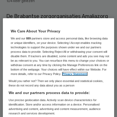
104 keer gelezen
De Brabantse zorgorganisaties Amaliazorg
en St. Franciscus onderzoeken of een
intensieve samenwerking of zelfs een fusie
We Care About Your Privacy
haalbaar is. Dat zou meerwaarde hebben
We and our
889
partners store and access personal data, like browsing data
or unique identifiers, on your device. Selecting I Accept enables tracking
omdat de beide zorgorganisaties op veel
technologies to support the purposes shown under we and our partners
process data to provide. Selecting Reject All or withdrawing your consent will
punten gelijkwaardig zijn.
disable them. If trackers are disabled, some content and ads you see may not
be as relevant to you. You can resurface this menu to change your choices or
withdraw consent at any time by clicking the Manage Preferences link on the
De beide organisaties geloven dat een fusie
bottom of the webpage. Your choices will have effect within our Website. For
more details, refer to our Privacy Policy.
Privacy Statement
het dienstenpakket van beide organisaties
Would you rather not? Then we only place essential and statistical cookies,
kan versterken en dat de ambities van beide
these do not record any data about you as a person
organisaties beter gerealiseerd worden.
We and our partners process data to provide:
“Door de krachten te bundelen ontstaat er
Use precise geolocation data. Actively scan device characteristics for
identification. Store and/or access information on a device. Personalised
meer slagkracht en lagere overheadkosten
advertising and content, advertising and content measurement, audience
research and services development.
waardoor flexibeler en innovatitever