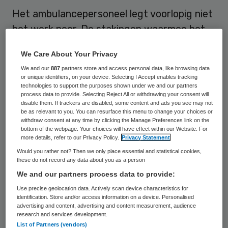
Het ambulancepersoneel legt voorlopig niet
het werk neer. De stakingen waarmee het
personeel dreigde, zijn in ieder geval tot
We Care About Your Privacy
half januari van de baan. De bonden spraken
We and our
887
partners store and access personal data, like browsing data
woensdag met minister Bruno Bruins
or unique identifiers, on your device. Selecting I Accept enables tracking
technologies to support the purposes shown under we and our partners
(Medische Zorg) en de werkgevers en
process data to provide. Selecting Reject All or withdrawing your consent will
denken er nu met die laatsten uit te kunnen
disable them. If trackers are disabled, some content and ads you see may not
be as relevant to you. You can resurface this menu to change your choices or
komen.
withdraw consent at any time by clicking the Manage Preferences link on the
bottom of the webpage. Your choices will have effect within our Website. For
more details, refer to our Privacy Policy.
Privacy Statement
De bonden willen betere
Would you rather not? Then we only place essential and statistical cookies,
arbeidsvoorwaarden en de inzet van extra
these do not record any data about you as a person
We and our partners process data to provide:
collega’s afdwingen. Ze dreigden begin
Use precise geolocation data. Actively scan device characteristics for
deze maand een paar uur lang alleen uit te
identification. Store and/or access information on a device. Personalised
rijden voor spoedgevallen. Die actie ging
advertising and content, advertising and content measurement, audience
research and services development.
niet door omdat Bruins alle partijen
List of Partners (vendors)