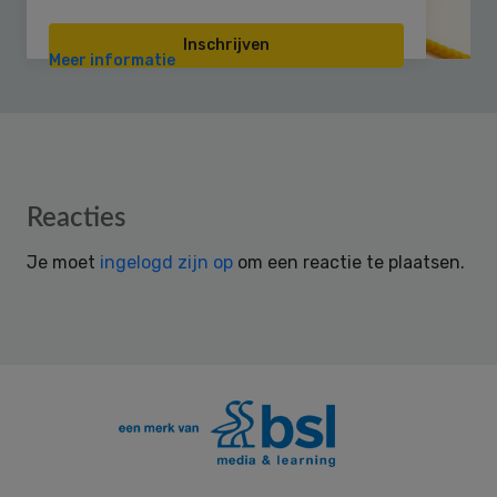
Inschrijven
Meer informatie
Reader
Reacties
Interactions
Je moet
ingelogd zijn op
om een reactie te plaatsen.