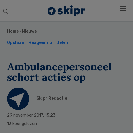
Search
this
Secondary
website
Sidebar
Home
›
Nieuws
Opslaan
Reageer nu
Delen
Ambulancepersoneel
schort acties op
Skipr Redactie
29 november 2017
,
15:23
13 keer gelezen