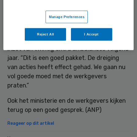
bijeenriep.
Manage Preferences
De
FNV
zegt blij te zijn met het geld dat de
minister eerder beloofde uit te trekken voor
Reject All
I Accept
het opleiden van extra personeel en de
inzet van twintig extra ambulances volgend
jaar. “Dit is een goed pakket. De dreiging
van acties heeft effect gehad. We gaan nu
vol goede moed met de werkgevers
praten.”
Ook het ministerie en de werkgevers kijken
terug op een goed gesprek. (ANP)
Reageer op dit artikel