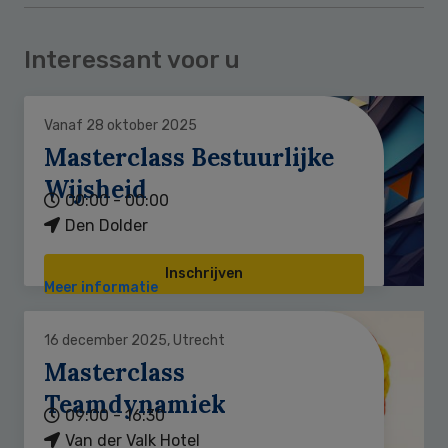
Interessant voor u
Vanaf 28 oktober 2025
Masterclass Bestuurlijke
Wijsheid
00:00 - 00:00
Den Dolder
Inschrijven
Meer informatie
16 december 2025, Utrecht
Masterclass
Teamdynamiek
09:00 - 16:30
Van der Valk Hotel