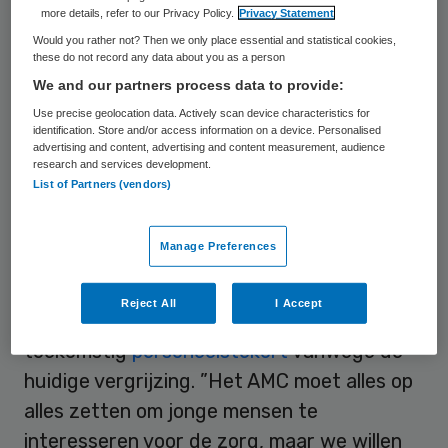
more details, refer to our Privacy Policy.
Privacy Statement
directeur van
OSB
. Het
Platform
Would you rather not? Then we only place essential and statistical cookies,
Arbeidsmarkt en Onderwijs
ondersteunt
these do not record any data about you as a person
het plan met 142.000 euro. De Hogeschool
We and our partners process data to provide:
van Amsterdam doet onderzoek naar het
Use precise geolocation data. Actively scan device characteristics for
identification. Store and/or access information on a device. Personalised
effect van de stageplaatsen op
advertising and content, advertising and content measurement, audience
research and services development.
studiekeuze en motivering van de
List of Partners (vendors)
scholieren.
Manage Preferences
Vergrijzing
Reject All
I Accept
Het ziekenhuis vreest een groot
toekomstig
personeelstekort
vanwege de
huidige vergrijzing. ”Het AMC moet alles op
alles zetten om jonge mensen te
interesseren voor de zorg, maar we willen