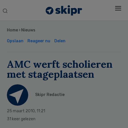
Search
this
Secondary
website
Sidebar
Home
›
Nieuws
Opslaan
Reageer nu
Delen
AMC werft scholieren
met stageplaatsen
Skipr Redactie
25 maart 2010
,
11:21
31 keer gelezen