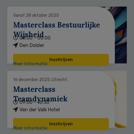
Vanaf 28 oktober 2025
Masterclass Bestuurlijke
Wijsheid
00:00 - 00:00
Den Dolder
Inschrijven
Meer informatie
16 december 2025, Utrecht
Masterclass
Teamdynamiek
09:00 - 16:30
Van der Valk Hotel
Inschrijven
Meer informatie