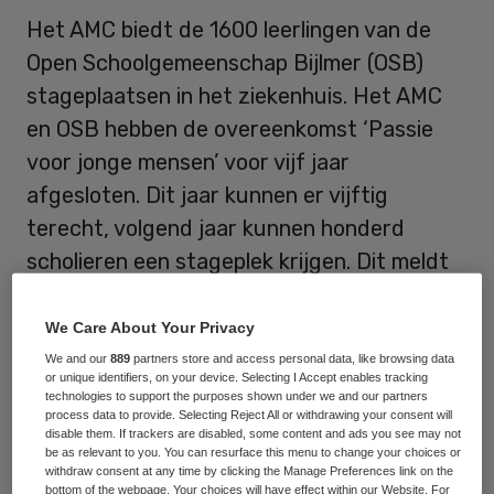
Het AMC biedt de 1600 leerlingen van de
Open Schoolgemeenschap Bijlmer (OSB)
stageplaatsen in het ziekenhuis. Het AMC
en OSB hebben de overeenkomst ‘Passie
voor jonge mensen’ voor vijf jaar
afgesloten. Dit jaar kunnen er vijftig
terecht, volgend jaar kunnen honderd
scholieren een stageplek krijgen. Dit meldt
Het Parool.
We Care About Your Privacy
Jongeren in de zorg
We and our
889
partners store and access personal data, like browsing data
or unique identifiers, on your device. Selecting I Accept enables tracking
technologies to support the purposes shown under we and our partners
process data to provide. Selecting Reject All or withdrawing your consent will
Zowel het
AMC
als de school willen meer
disable them. If trackers are disabled, some content and ads you see may not
jongeren interesseren voor een baan in de
be as relevant to you. You can resurface this menu to change your choices or
withdraw consent at any time by clicking the Manage Preferences link on the
zorg. Het idee kwam van Saskia Grotenhuis,
bottom of the webpage. Your choices will have effect within our Website. For