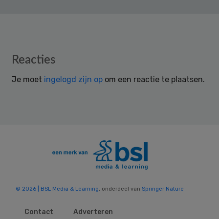
Reader
Reacties
Interactions
Je moet
ingelogd zijn op
om een reactie te plaatsen.
© 2026 | BSL Media & Learning
, onderdeel van
Springer Nature
Contact
Adverteren