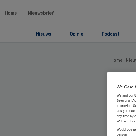
Home
Nieuwsbrief
Nieuws
Opinie
Podcast
Home
›
Nieu
Am
We Care 
We and our
Selecting I 
ni
to provide. S
ads you see 
any time by c
fi
Website. For 
Would you rat
person