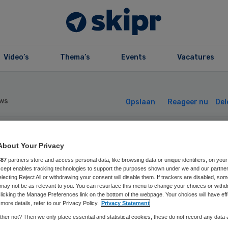
Video’s
Thema’s
Events
Vacatures
ws
Opslaan
Reageer nu
Del
phia stelt
About Your Privacy
887
partners store and access personal data, like browsing data or unique identifiers, on your
Accept enables tracking technologies to support the purposes shown under we and our partne
euwbouw uit doo
electing Reject All or withdrawing your consent will disable them. If trackers are disabled, so
may not be as relevant to you. You can resurface this menu to change your choices or withd
licking the Manage Preferences link on the bottom of the webpage. Your choices will have eff
nancieringsprobl
more details, refer to our Privacy Policy.
Privacy Statement
her not? Then we only place essential and statistical cookies, these do not record any data