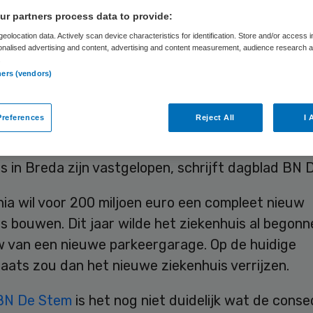
r partners process data to provide:
eolocation data. Actively scan device characteristics for identification. Store and/or access 
Skipr Redactie
6 augustus 2015
,
08:19
21 keer gelezen
onalised advertising and content, advertising and content measurement, audience research 
.
ners (vendors)
a Ziekenhuis moet de start van zijn nieuwbouw ui
references
Reject All
I 
handelingen tussen het ziekenhuis en een
nsortium over een lening voor de bouw van een 
s in Breda zijn vastgelopen, schrijft dagblad BN 
ia wil voor 200 miljoen euro een compleet nieuw
s bouwen. Dit jaar wilde het ziekenhuis al begonne
 van een nieuwe parkeergarage. Op de huidige
aats zou dan het nieuwe ziekenhuis verrijzen.
BN De Stem
is het nog niet duidelijk wat de cons