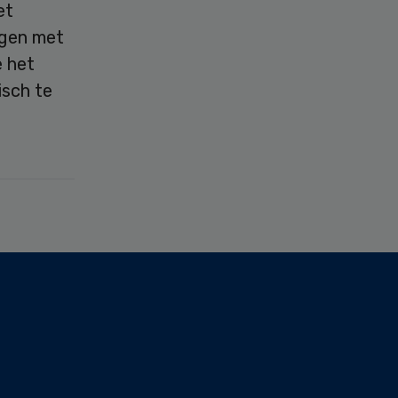
et
ngen met
e het
isch te