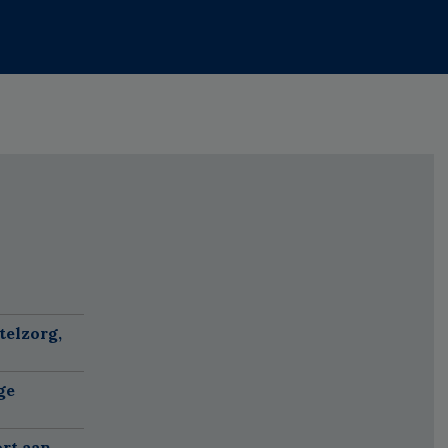
telzorg,
ge
ort aan