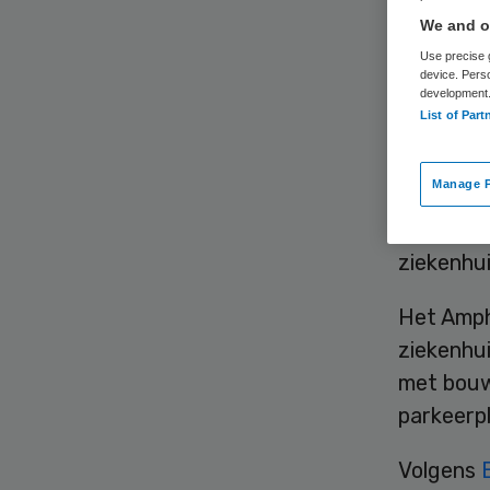
We and ou
Use precise g
device. Pers
development
List of Part
Het Amphi
Manage P
De onder
bankenco
ziekenhui
Het Amph
ziekenhui
met bouw
parkeerpl
Volgens