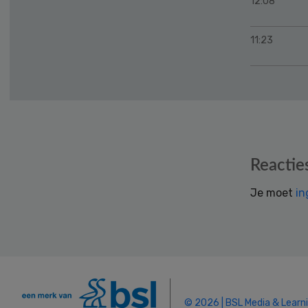
12:08
11:23
Reader
Reactie
Interactions
Je moet
in
© 2026 | BSL Media & Learn