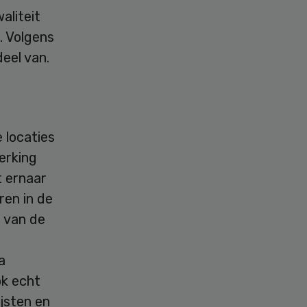
aliteit
. Volgens
eel van.
e locaties
erking
t ernaar
ren in de
d van de
a
ok echt
jsten en