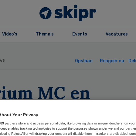
Video’s
Thema’s
Events
Vacatures
ws
Opslaan
Reageer nu
Del
rium MC en
elante:
About Your Privacy
zamenlijke
889
partners store and access personal data, like browsing data or unique identifiers, on your
Accept enables tracking technologies to support the purposes shown under we and our partne
electing Reject All or withdrawing your consent will disable them. If trackers are disabled, so