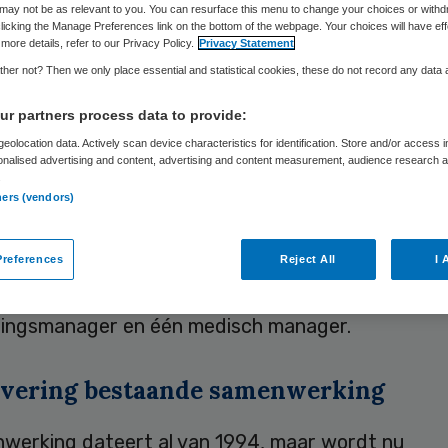
alidatie
may not be as relevant to you. You can resurface this menu to change your choices or withd
licking the Manage Preferences link on the bottom of the webpage. Your choices will have eff
more details, refer to our Privacy Policy.
Privacy Statement
her not? Then we only place essential and statistical cookies, these do not record any data
r partners process data to provide:
Skipr Redactie
20 april 2010
,
21:20
33 keer gelezen
eolocation data. Actively scan device characteristics for identification. Store and/or access 
onalised advertising and content, advertising and content measurement, audience research 
.
ners (vendors)
edisch Centrum en Adelante gaan in één integrale
tiegeneeskunde gezamenlijk zorg aanbieden. Afs
references
Reject All
I 
hebben de instellingen dinsdag 20 april officieel
d. Er komt in het ziekenhuis één bedrijfsmatige 
lingsmanager en één medisch manager.
ivering bestaande samenwerking
werking dateert al van 1994, maar wordt nu