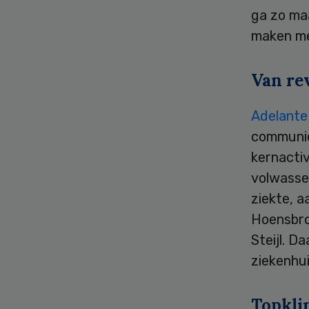
ga zo maa
maken me
Van rev
Adelante
communica
kernacti
volwasse
ziekte, a
Hoensbroe
Steijl. D
ziekenhui
Topkli