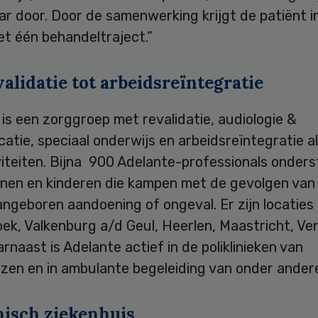
r door. Door de samenwerking krijgt de patiënt in
t één behandeltraject.”
alidatie tot arbeidsreïntegratie
is een zorggroep met revalidatie, audiologie &
tie, speciaal onderwijs en arbeidsreïntegratie a
viteiten. Bijna 900 Adelante-professionals onder
nen en kinderen die kampen met de gevolgen van
angeboren aandoening of ongeval. Er zijn locaties 
k, Valkenburg a/d Geul, Heerlen, Maastricht, Ven
aarnaast is Adelante actief in de poliklinieken van
zen en in ambulante begeleiding van onder andere
nisch ziekenhuis