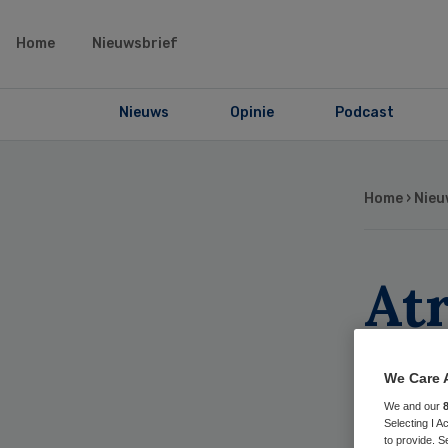
Home
Nieuwsbrief
Nieuws
Opinie
Podcast
Home
›
Nieu
At
Ad
We Care 
ge
We and our
Selecting I 
to provide. S