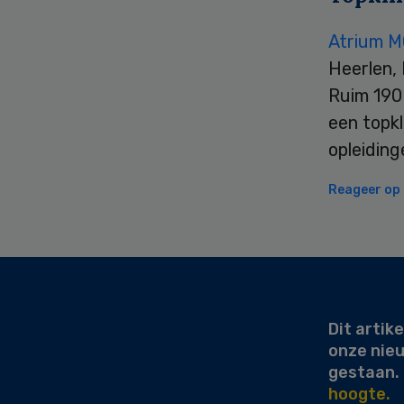
Atrium 
Heerlen,
Ruim 190 
een topkl
opleiding
Reageer op d
Secondary
Sidebar
Dit artike
onze nie
gestaan.
hoogte.