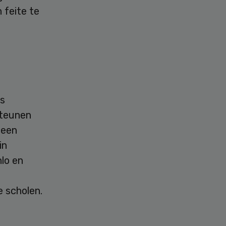
 feite te
ls
steunen
 een
in
lo en
 scholen.