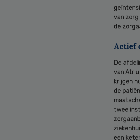
geïntensi
van zorg 
de zorgaa
Actief 
De afdeli
van Atriu
krijgen n
de patiën
maatscha
twee inst
zorgaanbi
ziekenhui
een keten