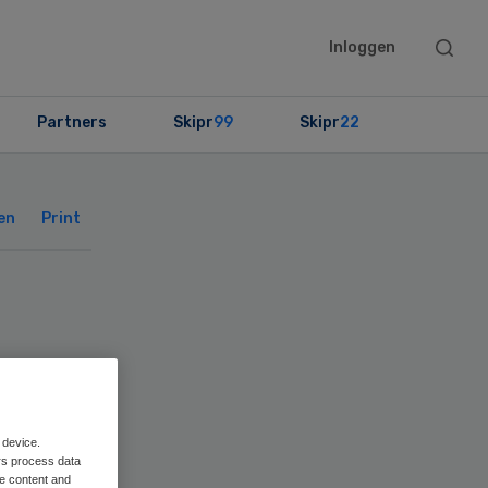
Searc
Inloggen
this
websit
Partners
Skipr
99
Skipr
22
Primary
Sidebar
en
Print
 device.
rs process data
me content and