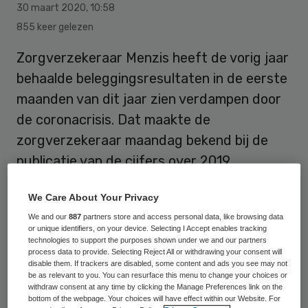
30 maart 2020
,
10:58
855 keer gelezen
Zorgverzekeraar Menzis heeft de vorig jaar
behaalde beleggingsresultaten in de eerste
maanden van dit jaar zien verdampen door
de coronacrisis. Dat maakte de
zorgverzekeraar maandag bekend bij de
publicatie van de cijfers over 2019.
We Care About Your Privacy
We and our
887
partners store and access personal data, like browsing data
or unique identifiers, on your device. Selecting I Accept enables tracking
Menzis zette vorig jaar een
technologies to support the purposes shown under we and our partners
process data to provide. Selecting Reject All or withdrawing your consent will
bedrijfsresultaat van ruim 112 miljoen euro
disable them. If trackers are disabled, some content and ads you see may not
be as relevant to you. You can resurface this menu to change your choices or
in de boeken. Dat was een jaar eerder ruim
withdraw consent at any time by clicking the Manage Preferences link on the
bottom of the webpage. Your choices will have effect within our Website. For
20 miljoen euro. Naast het rendement op