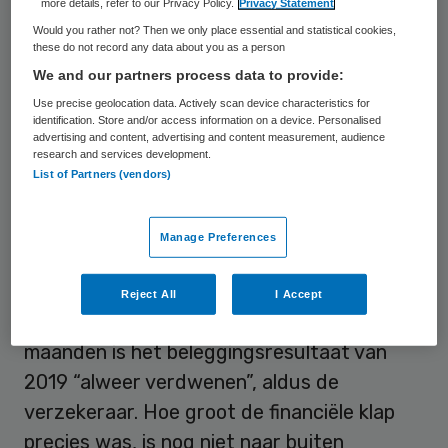
more details, refer to our Privacy Policy.
Privacy Statement
beleggingen had de coöperatie de stijging
Would you rather not? Then we only place essential and statistical cookies,
these do not record any data about you as a person
naar eigen zeggen te danken aan goede
We and our partners process data to provide:
afspraken en samenwerking met
Use precise geolocation data. Actively scan device characteristics for
zorgaanbieders. Verder had het bedrijf
identification. Store and/or access information on a device. Personalised
advertising and content, advertising and content measurement, audience
meer inkomsten uit premies en bijdragen en
research and services development.
daalden de bedrijfskosten.
List of Partners (vendors)
Positief resultaat
Manage Preferences
Door de tegenvallende
Reject All
I Accept
beleggingsprestaties in de afgelopen
maanden is het beleggingsresultaat van
2019 “alweer verdwenen”, aldus de
verzekeraar. Hoe groot de financiële klap
precies was, is nog niet naar buiten