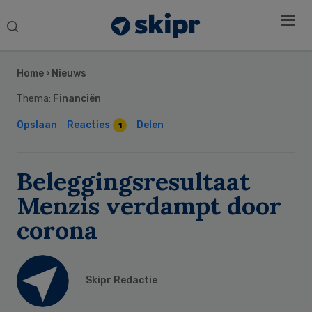
Search
this
Secondary
website
Sidebar
Home
›
Nieuws
Thema:
Financiën
Opslaan
Reacties
Delen
1
Beleggingsresultaat
Menzis verdampt door
corona
Skipr Redactie