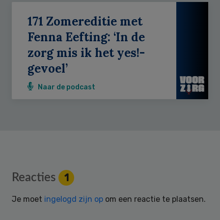
171 Zomereditie met
Fenna Eefting: ‘In de
zorg mis ik het yes!-
gevoel’
Naar de podcast
Reader
Reacties
1
Interactions
Je moet
ingelogd zijn op
om een reactie te plaatsen.