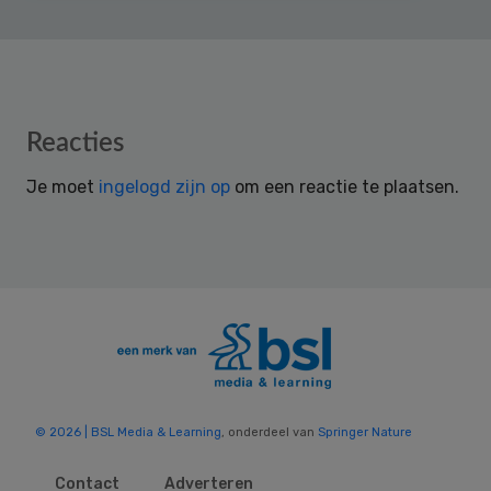
Reader
Reacties
Interactions
Je moet
ingelogd zijn op
om een reactie te plaatsen.
© 2026 | BSL Media & Learning
, onderdeel van
Springer Nature
Contact
Adverteren