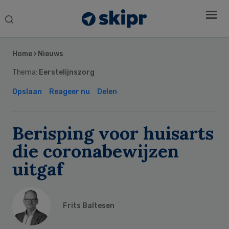
Search
this
Secondary
website
Sidebar
Home
›
Nieuws
Thema:
Eerstelijnszorg
Opslaan
Reageer nu
Delen
Berisping voor huisarts
die coronabewijzen
uitgaf
Frits Baltesen