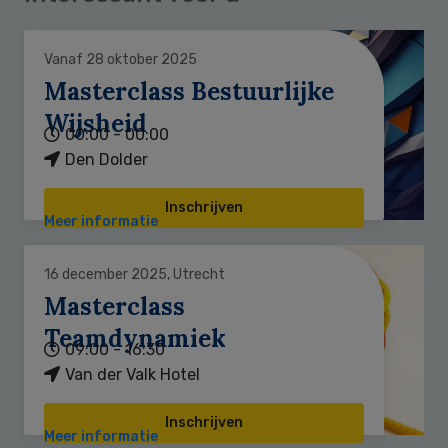
Vanaf 28 oktober 2025
Masterclass Bestuurlijke
Wijsheid
00:00 - 00:00
Den Dolder
Inschrijven
Meer informatie
16 december 2025, Utrecht
Masterclass
Teamdynamiek
09:00 - 16:30
Van der Valk Hotel
Inschrijven
Meer informatie