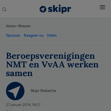
Search
this
Secondary
website
Sidebar
Home
›
Nieuws
Opslaan
Reageer nu
Delen
Beroepsverenigingen
NMT en VvAA werken
samen
Skipr Redactie
27 januari 2014
,
14:07