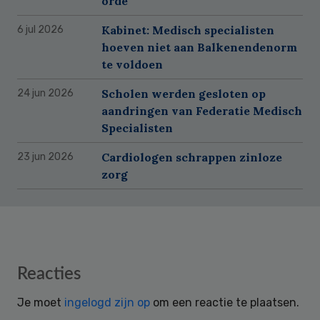
orde
Kabinet: Medisch specialisten
6 jul 2026
hoeven niet aan Balkenendenorm
te voldoen
Scholen werden gesloten op
24 jun 2026
aandringen van Federatie Medisch
Specialisten
Cardiologen schrappen zinloze
23 jun 2026
zorg
Reader
Reacties
Interactions
Je moet
ingelogd zijn op
om een reactie te plaatsen.