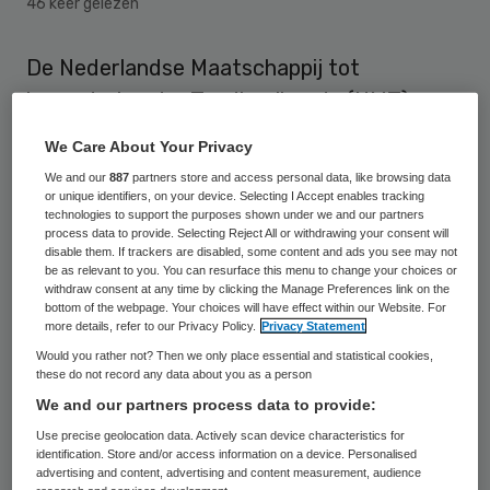
46 keer gelezen
De Nederlandse Maatschappij tot
bevordering der Tandheelkunde (NMT) en
ledenorganisatie en dienstverlener voor
We Care About Your Privacy
zorgprofessionals VvAA gaan intensiever
We and our
887
partners store and access personal data, like browsing data
samenwerken. Zij hebben een
or unique identifiers, on your device. Selecting I Accept enables tracking
technologies to support the purposes shown under we and our partners
intentieovereenkomst geslotenBeide
process data to provide. Selecting Reject All or withdrawing your consent will
disable them. If trackers are disabled, some content and ads you see may not
organisaties willen kennis en krachten
be as relevant to you. You can resurface this menu to change your choices or
withdraw consent at any time by clicking the Manage Preferences link on the
bundelen om hun leden gerichter advies te
bottom of the webpage. Your choices will have effect within our Website. For
kunnen geven.
more details, refer to our Privacy Policy.
Privacy Statement
Would you rather not? Then we only place essential and statistical cookies,
these do not record any data about you as a person
De NMT draagt onder meer de
We and our partners process data to provide:
adviesdiensten onder de naam ‘NMT Advies
Use precise geolocation data. Actively scan device characteristics for
op Maat’ over aan VvAA. Deze heeft een
identification. Store and/or access information on a device. Personalised
advertising and content, advertising and content measurement, audience
apart adviesteam geformeerd dat