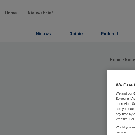
Home
Nieuwsbrief
Nieuws
Opinie
Podcast
Home
›
Nieu
Be
We Care 
We and our
Selecting I 
Len
to provide. S
ads you see 
any time by c
Be
Website. For 
Would you rat
person