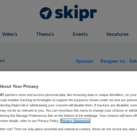
Video’s
Thema’s
Events
Vacatures
ws
Opslaan
Reageer nu
Del
stuurder Marlijn
About Your Privacy
887
partners store and access personal data, like browsing data or unique identifiers, on your
Accept enables tracking technologies to support the purposes shown under we and our partne
selink vertrekt 
electing Reject All or withdrawing your consent will disable them. If trackers are disabled, so
may not be as relevant to you. You can resurface this menu to change your choices or withd
licking the Manage Preferences link on the bottom of the webpage. Your choices will have eff
weging 3.0
more details, refer to our Privacy Policy.
Privacy Statement
her not? Then we only place essential and statistical cookies, these do not record any data