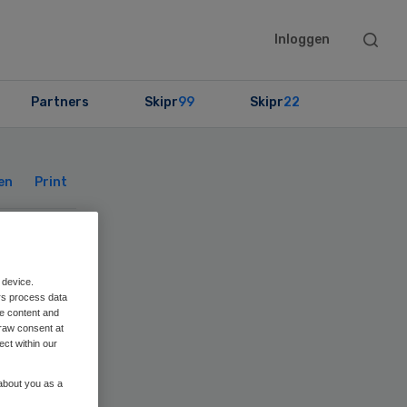
Searc
Inloggen
this
websit
Partners
Skipr
99
Skipr
22
Primary
Sidebar
en
Print
 device.
rs process data
bij
me content and
raw consent at
ect within our
 about you as a