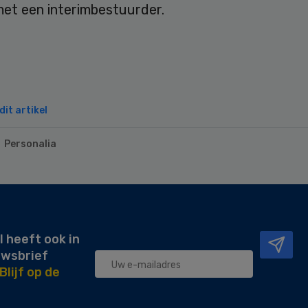
et een interimbestuurder.
it artikel
Personalia
l heeft ook in
uwsbrief
Blijf op de