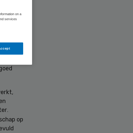
information on a
and services
6 bij
Accept
 goed
erkt,
 en
ter
.
rschap op
gevuld