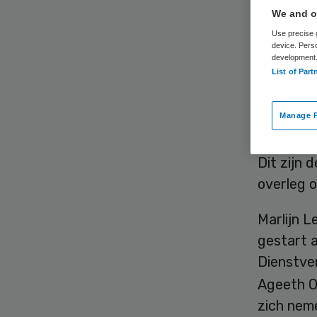
We and ou
Use precise g
device. Pers
development
List of Part
Bestuursv
Manage P
Beweging
Dit zijn 
overleg 
Marlijn L
gestart 
Dienstver
Ageeth O
zich nem