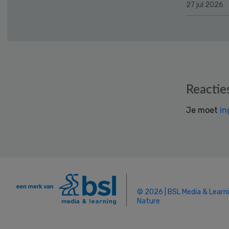
27 jul 2026
Reader
Reactie
Interactions
Je moet
in
© 2026 | BSL Media & Learn
Nature