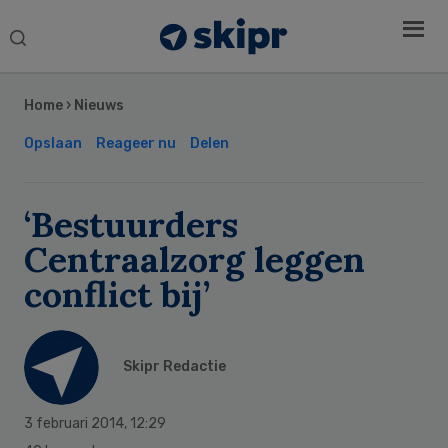
Search
this
Secondary
website
Sidebar
Home
›
Nieuws
Opslaan
Reageer nu
Delen
‘Bestuurders
Centraalzorg leggen
conflict bij’
Skipr Redactie
3 februari 2014
,
12:29