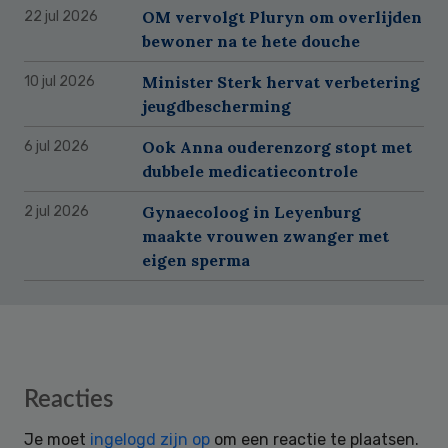
OM vervolgt Pluryn om overlijden
22 jul 2026
bewoner na te hete douche
Minister Sterk hervat verbetering
10 jul 2026
jeugdbescherming
Ook Anna ouderenzorg stopt met
6 jul 2026
dubbele medicatiecontrole
Gynaecoloog in Leyenburg
2 jul 2026
maakte vrouwen zwanger met
eigen sperma
Reader
Reacties
Interactions
Je moet
ingelogd zijn op
om een reactie te plaatsen.