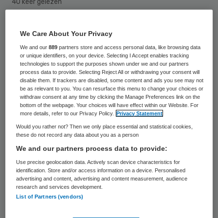
40 keer gelezen
De Inspectie voor de Gezondheidszorg
We Care About Your Privacy
(IGZ) heeft per 1 februari 2014 het
We and our
889
partners store and access personal data, like browsing data
or unique identifiers, on your device. Selecting I Accept enables tracking
verscherpt toezicht op Centraalzorg Vallei
technologies to support the purposes shown under we and our partners
& Heuvelrug, locatie Plus Wonen in Leusden
process data to provide. Selecting Reject All or withdrawing your consent will
disable them. If trackers are disabled, some content and ads you see may not
opgeheven. De organisatie heeft stappen
be as relevant to you. You can resurface this menu to change your choices or
withdraw consent at any time by clicking the Manage Preferences link on the
gezet om het conflict tussen het bestuur
bottom of the webpage. Your choices will have effect within our Website. For
more details, refer to our Privacy Policy.
Privacy Statement
van Centraal zorg en wooncomplex Plus
Would you rather not? Then we only place essential and statistical cookies,
Wonen te beëindigen. Ook zijn de
these do not record any data about you as a person
zorgdossiers op orde gebracht,
We and our partners process data to provide:
concludeert de inspectie.
Use precise geolocation data. Actively scan device characteristics for
identification. Store and/or access information on a device. Personalised
advertising and content, advertising and content measurement, audience
Op 31 juli 2013 stelde de IGZ de instelling
research and services development.
List of Partners (vendors)
voor drie maanden onder verscherpt
toezicht. De inspectie had tijdens een