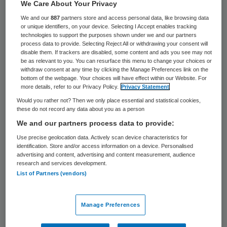
We Care About Your Privacy
26 september 2022
,
14:12
We and our
887
partners store and access personal data, like browsing data
1058 keer gelezen
or unique identifiers, on your device. Selecting I Accept enables tracking
technologies to support the purposes shown under we and our partners
Aukje Reinders neemt per 1 januari 2023
process data to provide. Selecting Reject All or withdrawing your consent will
disable them. If trackers are disabled, some content and ads you see may not
afscheid
als voorzitter raad van bestuur
be as relevant to you. You can resurface this menu to change your choices or
withdraw consent at any time by clicking the Manage Preferences link on the
(rvb) van Coloriet. Zij is sinds 1 juli 2015
bottom of the webpage. Your choices will have effect within our Website. For
bestuursvoorzitter van de zorgorganisatie,
more details, refer to our Privacy Policy.
Privacy Statement
Would you rather not? Then we only place essential and statistical cookies,
die zorg, behandeling en ondersteuning
these do not record any data about you as a person
biedt aan ouderen in Dronten, Lelystad en
We and our partners process data to provide:
Zeewolde.
Use precise geolocation data. Actively scan device characteristics for
identification. Store and/or access information on a device. Personalised
advertising and content, advertising and content measurement, audience
research and services development.
Na ruim zeven jaar neemt Reinders
List of Partners (vendors)
afscheid van Coloriet. Onder haar leiding is
de strategische koers tot 2025 tot stand
Manage Preferences
gekomen. “Ook heeft ze meegebouwd aan