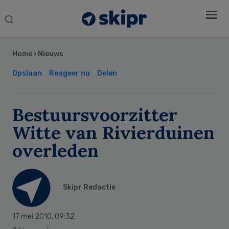
Search
this
Secondary
website
Sidebar
Home
›
Nieuws
Opslaan
Reageer nu
Delen
Bestuursvoorzitter
Witte van Rivierduinen
overleden
Skipr Redactie
17 mei 2010
,
09:32