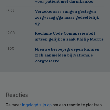
voor patiënt met darmkanker
Verzekeraars vangen gestegen
13:27
zorgvraag ggz maar gedeeltelijk
op
Reclame Code Commissie stelt
12:08
artsen gelijk in zaak Philip Morris
Nieuwe beroepsgroepen kunnen
11:23
zich aanmelden bij Nationale
Zorgreserve
Reader
Reacties
Interactions
Je moet
ingelogd zijn op
om een reactie te plaatsen.