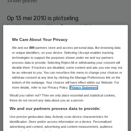
34 keer gelezen
Op 13 mei 2010 is plotseling
bestuursvoorzitter George Witte van ggz-
instelling Rivierduinen in Oegstgeest
We Care About Your Privacy
overleden. Witte is 61 jaar worden.
We and our
889
partners store and access personal data, like browsing data
or unique identifiers, on your device. Selecting I Accept enables tracking
technologies to support the purposes shown under we and our partners
Onwel
process data to provide. Selecting Reject All or withdrawing your consent will
disable them. If trackers are disabled, some content and ads you see may not
be as relevant to you. You can resurface this menu to change your choices or
Witte werd op 3 mei onwel, toen hij vanuit
withdraw consent at any time by clicking the Manage Preferences link on the
bottom of the webpage. Your choices will have effect within our Website. For
zijn woonplaats Heerenveen met de auto
more details, refer to our Privacy Policy.
Privacy Statement
naar het hoofdkantoor van Rivierduinen in
Would you rather not? Then we only place essential and statistical cookies,
these do not record any data about you as a person
Oegstgeest reisde. Na opname in de Isala
We and our partners process data to provide:
klinieken in Zwolle werden zware
Use precise geolocation data. Actively scan device characteristics for
hartproblemen geconstateerd. Een poging
identification. Store and/or access information on a device. Personalised
advertising and content, advertising and content measurement, audience
Witte -nadat hij kunstmatig in slaap was