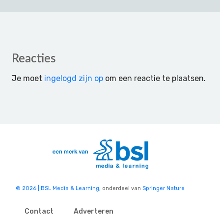
Reader
Reacties
Interactions
Je moet
ingelogd zijn op
om een reactie te plaatsen.
© 2026 | BSL Media & Learning
, onderdeel van
Springer Nature
Contact
Adverteren