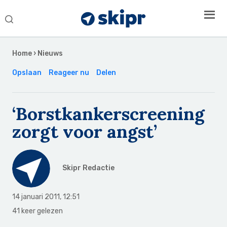
Search
this
Secondary
website
Sidebar
Home
›
Nieuws
Opslaan
Reageer nu
Delen
‘Borstkankerscreening
zorgt voor angst’
Skipr Redactie
14 januari 2011
,
12:51
41 keer gelezen