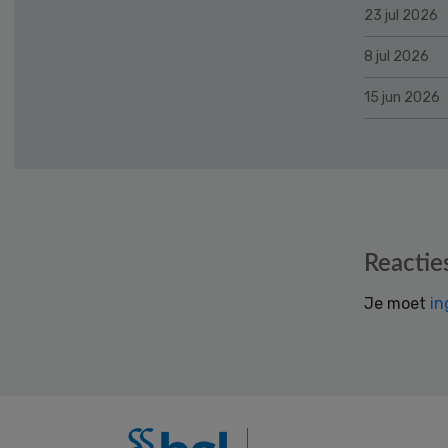
23 jul 2026
8 jul 2026
15 jun 2026
Reader
Reactie
Interactions
Je moet
in