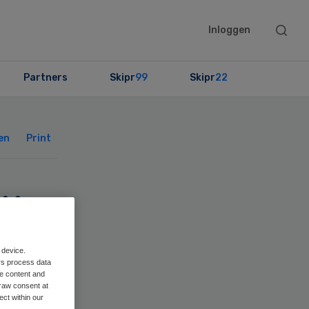
Searc
Inloggen
this
websit
Partners
Skipr
99
Skipr
22
Primary
Sidebar
en
Print
ij
uis
 device.
rs process data
me content and
raw consent at
ect within our