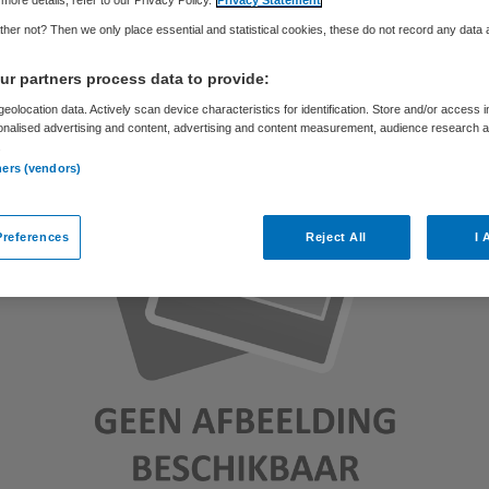
more details, refer to our Privacy Policy.
Privacy Statement
Skipr Redactie
24 juli 2012
,
13:58
40 keer gelezen
her not? Then we only place essential and statistical cookies, these do not record any data
r partners process data to provide:
eolocation data. Actively scan device characteristics for identification. Store and/or access 
onalised advertising and content, advertising and content measurement, audience research 
.
ners (vendors)
references
Reject All
I 