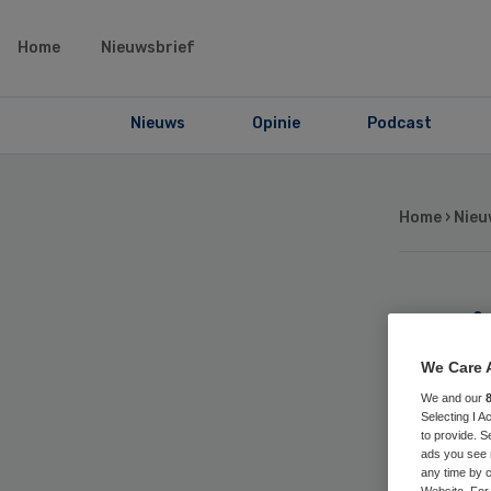
Home
Nieuwsbrief
Nieuws
Opinie
Podcast
Home
›
Nieu
Br
La
We Care 
We and our
Selecting I 
to provide. S
ads you see 
any time by c