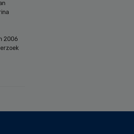
an
rina
In 2006
derzoek