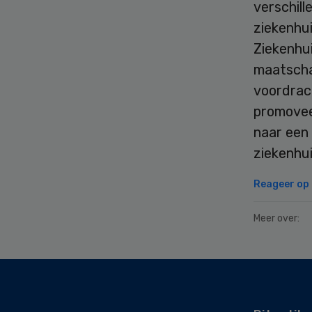
verschill
ziekenhu
Ziekenhu
maatscha
voordrac
promoveer
naar een
ziekenhui
Reageer op d
Meer over:
Secondary
Sidebar