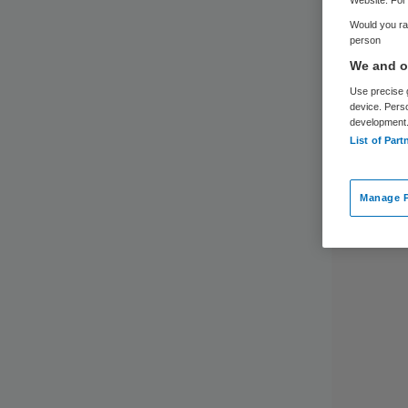
Website. For 
Would you rat
person
We and ou
Use precise g
device. Pers
development
List of Part
Manage P