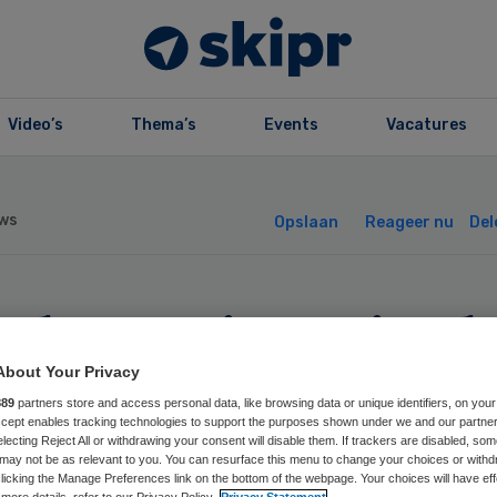
Video’s
Thema’s
Events
Vacatures
ws
Opslaan
Reageer nu
Del
inkman interim b
ngeLand Ziekenh
About Your Privacy
889
partners store and access personal data, like browsing data or unique identifiers, on your
Accept enables tracking technologies to support the purposes shown under we and our partne
electing Reject All or withdrawing your consent will disable them. If trackers are disabled, so
may not be as relevant to you. You can resurface this menu to change your choices or withd
licking the Manage Preferences link on the bottom of the webpage. Your choices will have eff