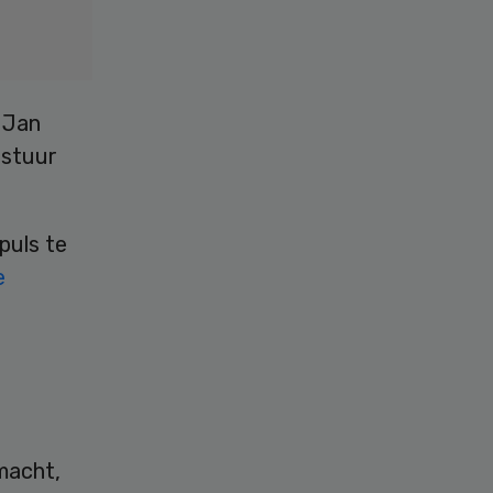
 Jan
estuur
puls te
e
smacht,