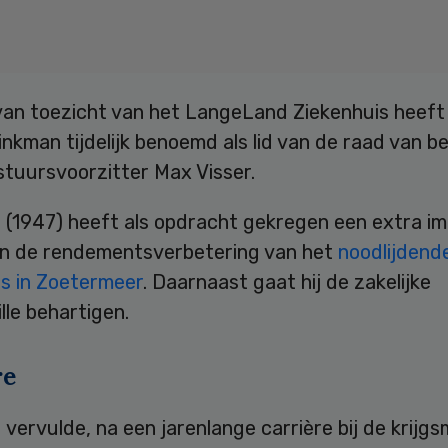
van toezicht van het LangeLand Ziekenhuis heeft
inkman tijdelijk benoemd als lid van de raad van b
stuursvoorzitter Max Visser.
 (1947) heeft als opdracht gekregen een extra im
n de rendementsverbetering van het
noodlijdend
is in Zoetermeer
. Daarnaast gaat hij de zakelijke
lle behartigen.
re
n
vervulde, na een jarenlange carrière bij de krijg