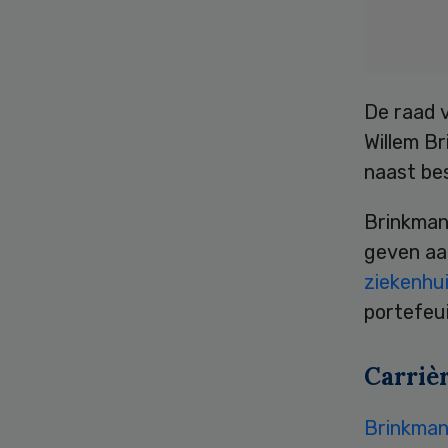
De raad 
Willem Br
naast be
Brinkman
geven aa
ziekenhu
portefeui
Carriè
Brinkma