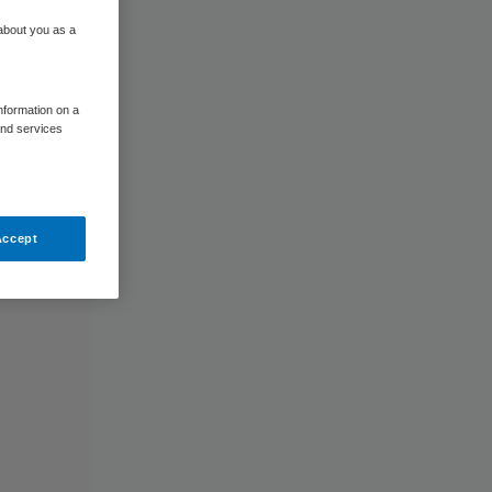
 about you as a
information on a
and services
Accept