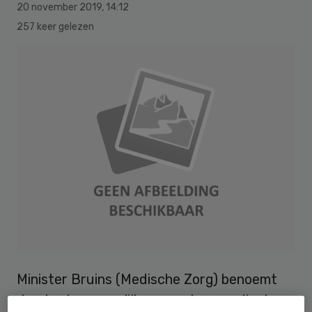
20 november 2019
,
14:12
257 keer gelezen
Minister Bruins (Medische Zorg) benoemt
donderdag mogelijk een verkenner die de