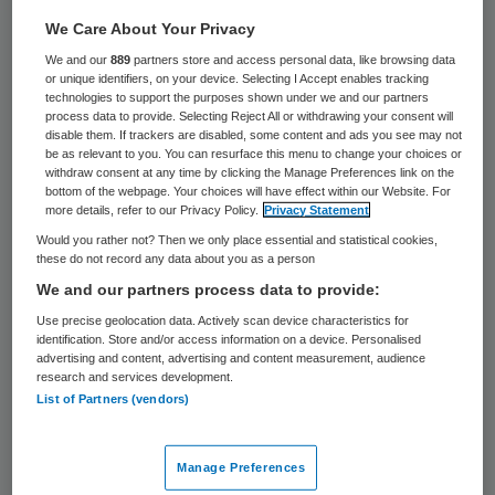
gesprekken over een nieuwe ziekenhuis-
We Care About Your Privacy
cao moet vlottrekken. “De minister wil dat
We and our
889
partners store and access personal data, like browsing data
vakbonden en NVZ op heel korte termijn
or unique identifiers, on your device. Selecting I Accept enables tracking
technologies to support the purposes shown under we and our partners
weer met elkaar praten”, aldus een
process data to provide. Selecting Reject All or withdrawing your consent will
disable them. If trackers are disabled, some content and ads you see may not
woordvoerder van VWS.
be as relevant to you. You can resurface this menu to change your choices or
withdraw consent at any time by clicking the Manage Preferences link on the
bottom of the webpage. Your choices will have effect within our Website. For
Bruins heeft de vakbonden en NVZ
more details, refer to our Privacy Policy.
Privacy Statement
aangeboden om een verkenner het conflict
Would you rather not? Then we only place essential and statistical cookies,
these do not record any data about you as a person
op te laten pakken. VWS zou die verkenner
We and our partners process data to provide:
willen ‘faciliteren’. Deze zomer stelde Bruins
Use precise geolocation data. Actively scan device characteristics for
ook een verkenner aan om de problemen van
identification. Store and/or access information on a device. Personalised
advertising and content, advertising and content measurement, audience
de verpleegkundigen met het wetsvoorstel
research and services development.
BIG-2 op te lossen. Dat was Alexander
List of Partners (vendors)
Rinnooy Kan.
Manage Preferences
Het hangt van de NVZ en de bonden af of