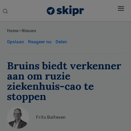
Search
this
Secondary
website
Sidebar
Home
›
Nieuws
Opslaan
Reageer nu
Delen
Bruins biedt verkenner
aan om ruzie
ziekenhuis-cao te
stoppen
Frits Baltesen