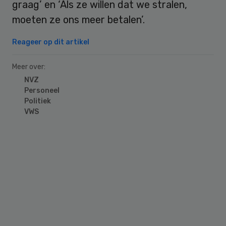
graag’ en ‘Als ze willen dat we stralen,
moeten ze ons meer betalen’.
Reageer op dit artikel
Meer over:
NVZ
Personeel
Politiek
VWS
Primary
Sidebar