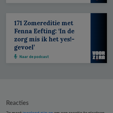
171 Zomereditie met
Fenna Eefting: ‘In de
zorg mis ik het yes!-
gevoel’
Naar de podcast
Reader
Reacties
Interactions