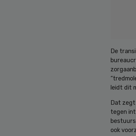
De transi
bureaucr
zorgaanb
“tredmole
leidt dit
Dat zegt
tegen int
bestuursv
ook voor