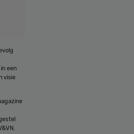
evolg
in een
 visie
magazine
gestel
 V&VN.