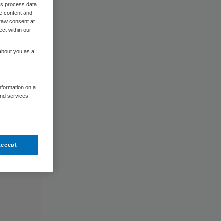
rs process data
me content and
raw consent at
ect within our
 about you as a
information on a
and services
Accept