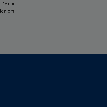
. ‘Mooi
eden om