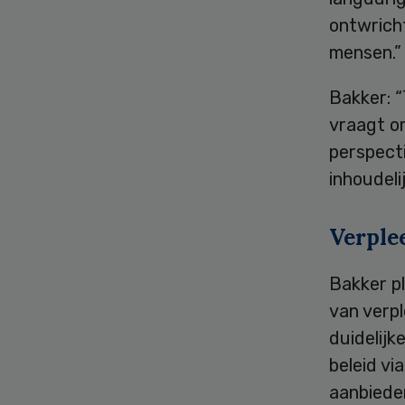
ontwricht
mensen.”
Bakker: “
vraagt om
perspecti
inhoudeli
Verple
Bakker pl
van verp
duidelijk
beleid v
aanbieder