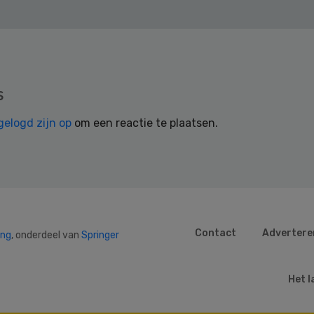
s
gelogd zijn op
om een reactie te plaatsen.
Contact
Advertere
ing
, onderdeel van
Springer
Het l