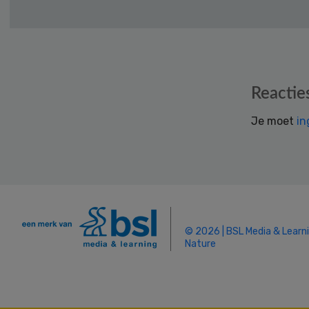
Reader
Reactie
Interactions
Je moet
in
© 2026 | BSL Media & Learn
Nature