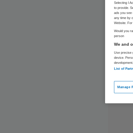
Selecting I 
to provide. S
ads you see 
any time by c
Website. For 
Would you rat
person
We and ou
Use precise g
device. Pers
development
List of Part
Manage P