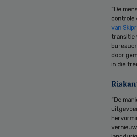
“De mens
controle 
van Skip
transitie
bureaucra
door gem
in die t
Riskan
“De mani
uitgevoer
hervormi
vernieuw
langdurig