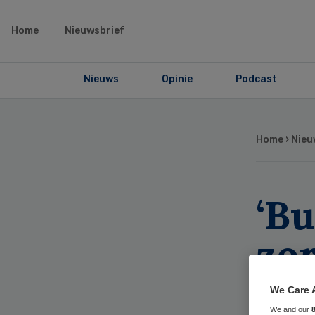
Home
Nieuwsbrief
Nieuws
Opinie
Podcast
Home
›
Nieu
‘B
zo
ge
We Care 
We and our