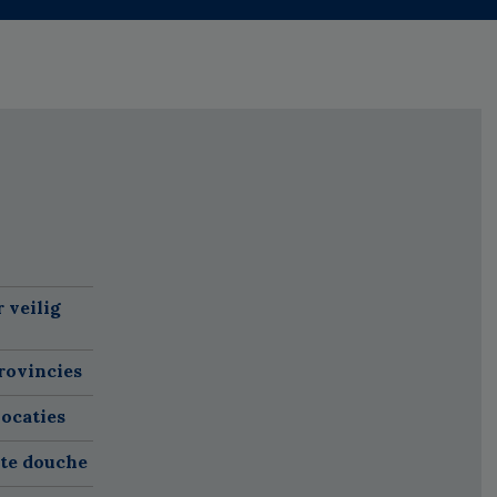
 veilig
rovincies
ocaties
ete douche