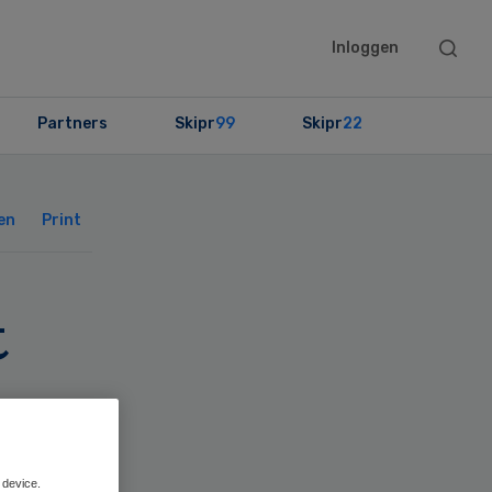
Searc
Inloggen
this
websit
Partners
Skipr
99
Skipr
22
Primary
Sidebar
en
Print
t
 device.