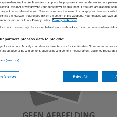
Accept enables tracking technologies to support the purposes shown under we and our partne
electing Reject All or withdrawing your consent will disable them. If trackers are disabled, so
may not be as relevant to you. You can resurface this menu to change your choices or withd
licking the Manage Preferences link on the bottom of the webpage. Your choices will have eff
Skipr Redactie
15 oktober 2014
,
13:59
31 keer gelezen
more details, refer to our Privacy Policy.
Privacy Statement
her not? Then we only place essential and statistical cookies, these do not record any data
r partners process data to provide:
eolocation data. Actively scan device characteristics for identification. Store and/or access 
onalised advertising and content, advertising and content measurement, audience research 
.
ners (vendors)
references
Reject All
I 