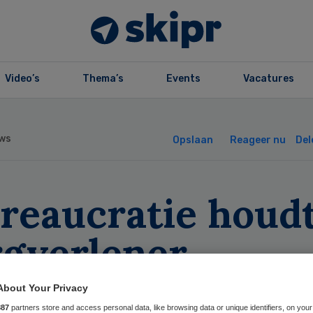
Video’s
Thema’s
Events
Vacatures
ws
Opslaan
Reageer nu
Del
ureaucratie houd
rgverlener
vangen’
About Your Privacy
887
partners store and access personal data, like browsing data or unique identifiers, on your