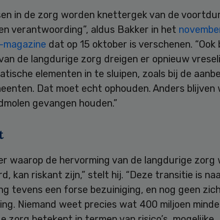
en in de zorg worden knettergek van de voortdu
en verantwoording”, aldus Bakker in het
novembe
r-magazine
dat op 15 oktober is verschenen. “Ook b
 van de langdurige zorg dreigen er opnieuw vreseli
tische elementen in te sluipen, zoals bij de aanb
eenten. Dat moet echt ophouden. Anders blijven 
redmolen gevangen houden.”
t
er waarop de hervorming van de langdurige zorg
d, kan riskant zijn,” stelt hij. “Deze transitie is na
ng tevens een forse bezuiniging, en nog geen zic
ing. Niemand weet precies wat 400 miljoen minde
e zorg betekent in termen van risico’s, mogelijke