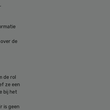
r
formatie
 over de
 de rol
ef ze een
e bij het
r is geen