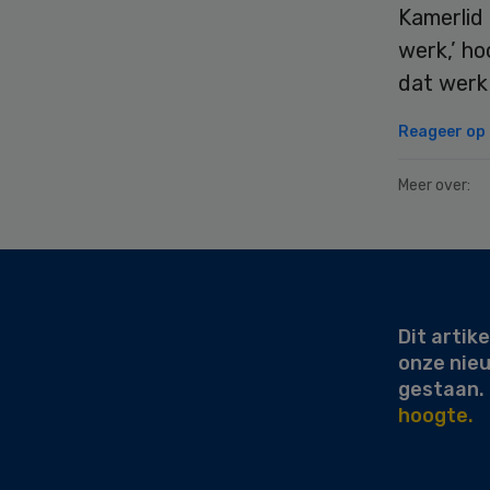
Kamerlid 
werk,’ h
dat werk
Reageer op d
Meer over:
Secondary
Sidebar
Dit artike
onze nie
gestaan.
hoogte.