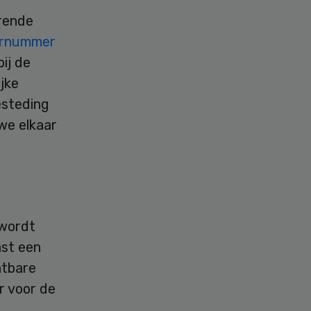
rende
rnummer
ij de
jke
esteding
we elkaar
 wordt
ast een
htbare
r voor de